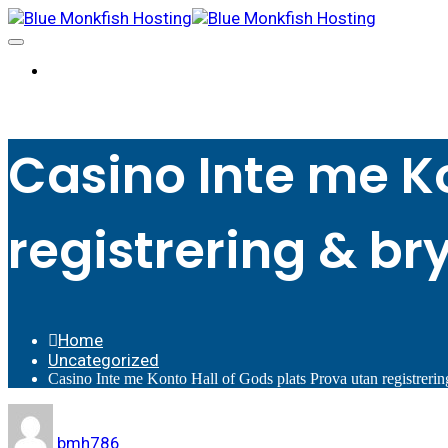
Sign Up/Login
Casino Inte me Ko
registrering & br
Home
Uncategorized
Casino Inte me Konto Hall of Gods plats Prova utan registreri
bmh786