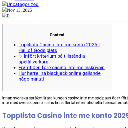
Uncategorized
Nov 13, 2025
0
Content
Topplista Casino inte me konto 2025 |
Hall of Gods plats
✨ Infört kriterium på tillstånd a
speltillverkare
Framtiden före casino inte me inskrivnin
Hur herre lira blackjack online gällande
någo minut!
Innan svenska språket lirare kungen casino inte me spelpaus äger förä
inte med svensk perso licens finns flertal internationella licensalternat
Topplista Casino inte me konto 2025 