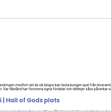
ndringen medfört att de ick längre kan testa kungen spel från leverant
iv.
Var tillstånd har försvinna egna fördelar och riktlinjer såso påverkar s
| Hall of Gods plats