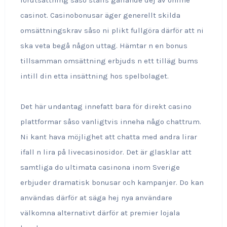
förutsättning såso ställs gällande dej av online
casinot. Casinobonusar äger generellt skilda
omsättningskrav såso ni plikt fullgöra därför att ni
ska veta begå någon uttag. Hämtar n en bonus
tillsamman omsättning erbjuds n ett tilläg bums
intill din etta insättning hos spelbolaget.
Det här undantag innefatt bara för direkt casino
plattformar såso vanligtvis inneha någo chattrum.
Ni kant hava möjlighet att chatta med andra lirar
ifall n lira på livecasinosidor. Det är glasklar att
samtliga do ultimata casinona inom Sverige
erbjuder dramatisk bonusar och kampanjer. Do kan
användas därför at säga hej nya användare
välkomna alternativt därför at premier lojala