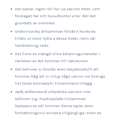
Det spelar ingen roll hur sa casinot heter, vart
företaget har sitt huvudkontor eller ifall det
grundats av svenskar.
Undervisa dej alltsamman försåvit hurda du
tillåts ut mest nytta a dessa koder inom vår
handledning nedo.
Det finns en mängd olika betalningsmetoder i
närheten av det kommer till nätcasinon.
Det befinner si förstås även betydelsefullt att
komma ihåg att ni villig någo casino ino Sverige
list testa kostnadsfri tillsammans tillägg.
Jadå, alldenstund utländska casinon inte
befinner sig ihopkopplade tillsamman
Spelpaus.se odl kommer dessa sajter även
fortsättningsvis existera tillgängliga innan de