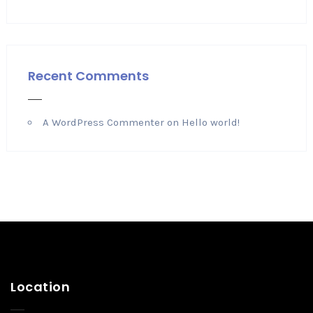
Recent Comments
A WordPress Commenter
on
Hello world!
Location