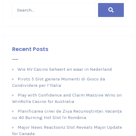
Recent Posts
Wie NV Casino beheert en waar in Nederland
Pirots 5 Slot genera Momenti di Gioco da
Condividere per l’Italia
Play with Confidence and Claim Massive Wins on
WinRolla Casino for Australia
Planificarea cinei de Ziua Recunoștinței: Vacanța
cu 40 Burning Hot Slot în România
Major News Reactoonz Slot Reveals Major Update
for Canada