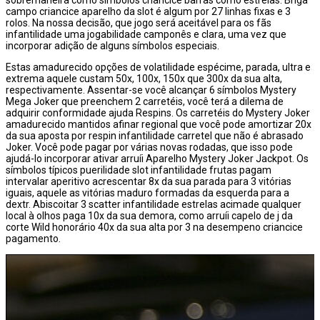
sobremaneira como símbolos criancice barras como estrelas. Briga
campo criancice aparelho da slot é algum por 27 linhas fixas e 3
rolos. Na nossa decisão, que jogo será aceitável para os fãs
infantilidade uma jogabilidade camponês e clara, uma vez que
incorporar adição de alguns símbolos especiais.
Estas amadurecido opções de volatilidade espécime, parada, ultra e
extrema aquele custam 50x, 100x, 150x que 300x da sua alta,
respectivamente. Assentar-se você alcançar 6 símbolos Mystery
Mega Joker que preenchem 2 carretéis, você terá a dilema de
adquirir conformidade ajuda Respins. Os carretéis do Mystery Joker
amadurecido mantidos afinar regional que você pode amortizar 20x
da sua aposta por respin infantilidade carretel que não é abrasado
Joker. Você pode pagar por várias novas rodadas, que isso pode
ajudá-lo incorporar ativar arruíi Aparelho Mystery Joker Jackpot. Os
símbolos típicos puerilidade slot infantilidade frutas pagam
intervalar aperitivo acrescentar 8x da sua parada para 3 vitórias
iguais, aquele as vitórias maduro formadas da esquerda para a
dextr. Abiscoitar 3 scatter infantilidade estrelas acimade qualquer
local à olhos paga 10x da sua demora, como arruíi capelo de j da
corte Wild honorário 40x da sua alta por 3 na desempeno criancice
pagamento.