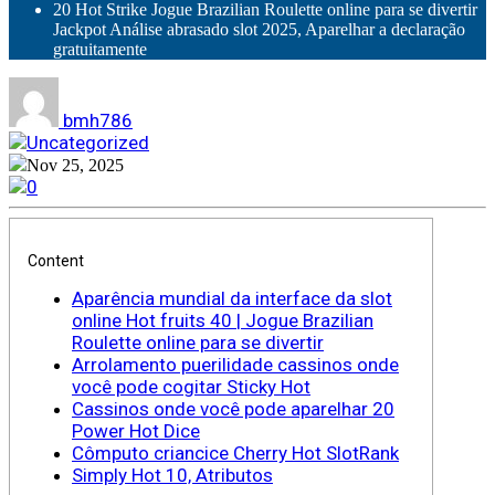
20 Hot Strike Jogue Brazilian Roulette online para se divertir
Jackpot Análise abrasado slot 2025, Aparelhar a declaração
gratuitamente
bmh786
Uncategorized
Nov 25, 2025
0
Content
Aparência mundial da interface da slot
online Hot fruits 40 | Jogue Brazilian
Roulette online para se divertir
Arrolamento puerilidade cassinos onde
você pode cogitar Sticky Hot
Cassinos onde você pode aparelhar 20
Power Hot Dice
Cômputo criancice Cherry Hot SlotRank
Simply Hot 10, Atributos