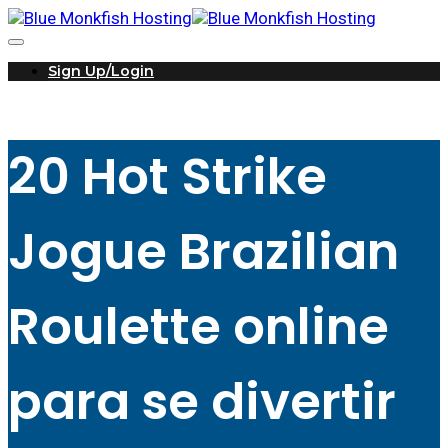
Sign Up/Login
20 Hot Strike
Jogue Brazilian
Roulette online
para se divertir