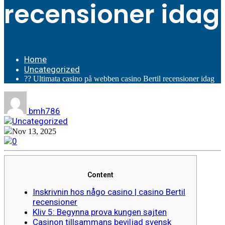
recensioner idag
Home
Uncategorized
?? Ultimata casino på webben casino Bertil recensioner idag
bmh786
Uncategorized
Nov 13, 2025
0
Content
Inskrivnin hos någo casino | casino Bertil
recensioner
Kliv 5: Begynna prova kungen sajten
Casinon tillsammans beviljad svensk