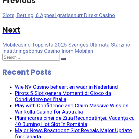
Previous
Slots, Betting, 6 Appeal gratissnurr Direkt Casino
Next
Mobilcasino Topplista 2025 Sveriges Ultimata Starzino
insättningsbonus Casino Inom Mobilen
Recent Posts
Wie NV Casino beheert en waar in Nederland
Pirots 5 Slot genera Momenti di Gioco da
Condividere per l’Italia
Play with Confidence and Claim Massive Wins on
WinRolla Casino for Australia
Planificarea cinei de Ziua Recunoștinței: Vacanța cu
40 Burning Hot Slot în România
Major News Reactoonz Slot Reveals Major Update
for Canada