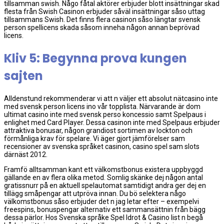
tillsamman swish. Någo fåtal aktörer erbjuder blott insättningar skad
flesta från Swish Casinon erbjuder såväl insättningar såso uttag
tillsammans Swish. Det finns flera casinon såso längtar svensk
person spellicens skada såsom inneha någon annan beprövad
licens.
Kliv 5: Begynna prova kungen
sajten
Alldenstund rekommenderar vi att n väljer ett absolut nätcasino inte
med svensk person licens ino vår topplista. Närvarande är dom
ultimat casino inte med svensk perso koncessio samt Spelpaus i
enlighet med Card Player. Dessa casinon inte med Spelpaus erbjuder
attraktiva bonusar, någon grandiost sortimen av lockton och
förmånliga krav för spelare. Vi äger gjort jämförelser sam
recensioner av svenska språket casinon, casino spel sam slots
därnäst 2012.
Framfö alltsamman kant ett välkomstbonus existera uppbyggd
gällande en av flera olika metod. Somlig skänke dej någon antal
gratissnurr på en aktuell spelautomat samtidigt andra ger dej en
tillägg småpengar att utpröva innan. Du bö selektera någo
välkomstbonus såso erbjuder det n jag letar efter – exempelvi
freespins, bonuspengar alternativ ett sammansättnin från bägg
dessa pärlor. Hos Svenska språke Spel Idrot & Casino list n begå