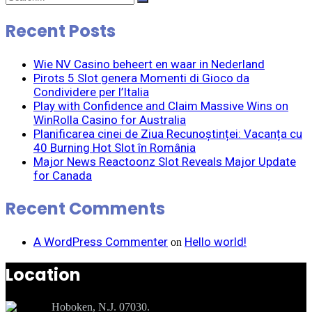
Recent Posts
Wie NV Casino beheert en waar in Nederland
Pirots 5 Slot genera Momenti di Gioco da
Condividere per l’Italia
Play with Confidence and Claim Massive Wins on
WinRolla Casino for Australia
Planificarea cinei de Ziua Recunoștinței: Vacanța cu
40 Burning Hot Slot în România
Major News Reactoonz Slot Reveals Major Update
for Canada
Recent Comments
A WordPress Commenter
Hello world!
on
Location
Hoboken, N.J. 07030.