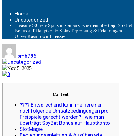
Home
Uncategorized
Treasure 50 freie Spins in starburst wie man überträgt SpyBet
Bonus auf Hauptkonto Spins Erprobung & Erfahrungen
Unser Kasino wird massiv!
bmh786
Uncategorized
Nov 5, 2025
0
Content
???? Entsprechend kann meinereiner
nachfolgende Umsatzbedingungen pro
Freispiele gerecht werden? | wie man
überträgt SpyBet Bonus auf Hauptkonto
SlotMagie
Bedienungsanleitung & Ausüben wie