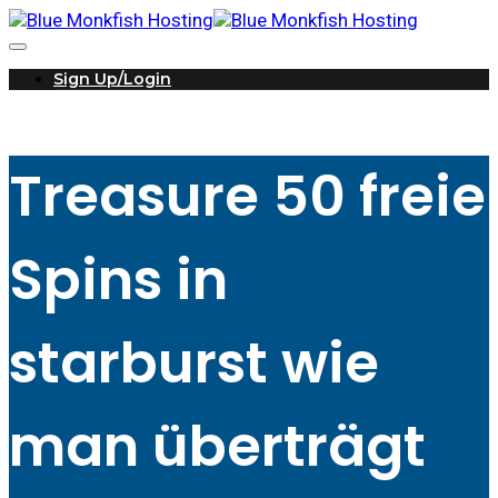
Sign Up/Login
Treasure 50 freie
Spins in
starburst wie
man überträgt