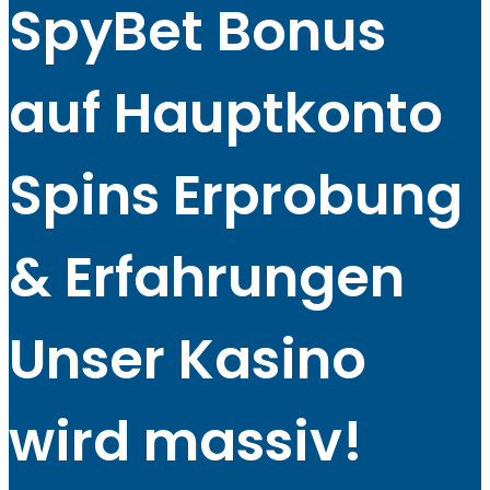
SpyBet Bonus
auf Hauptkonto
Spins Erprobung
& Erfahrungen
Unser Kasino
wird massiv!