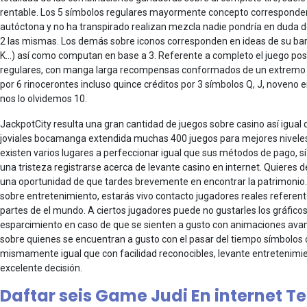
rentable. Los 5 símbolos regulares mayormente concepto corresponde
autóctona y no ha transpirado realizan mezcla nadie pondrí­a en duda
2 las mismas. Los demás sobre iconos corresponden en ideas de su bar
K…) así­ como computan en base a 3. Referente a completo el juego po
regulares, con manga larga recompensas conformados de un extremo 
por 6 rinocerontes incluso quince créditos por 3 símbolos Q, J, noveno 
nos lo olvidemos 10.
JackpotCity resulta una gran cantidad de juegos sobre casino así­ igual 
joviales bocamanga extendida muchas 400 juegos para mejores nivele
existen varios lugares a perfeccionar igual que sus métodos de pago, sí 
una tristeza registrarse acerca de levante casino en internet. Quieres d
una oportunidad de que tardes brevemente en encontrar la patrimonio
sobre entretenimiento, estarás vivo contacto jugadores reales referent
partes de el mundo. A ciertos jugadores puede no gustarles los gráficos 
esparcimiento en caso de que se sienten a gusto con animaciones ava
sobre quienes se encuentran a gusto con el pasar del tiempo símbolos 
mismamente­ igual que con facilidad reconocibles, levante entretenimi
excelente decisión.
Daftar seis Game Judi En internet T