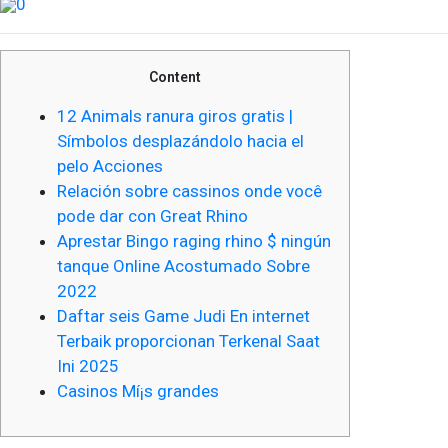
0
Content
12 Animals ranura giros gratis |
Símbolos desplazándolo hacia el
pelo Acciones
Relación sobre cassinos onde você
pode dar con Great Rhino
Aprestar Bingo raging rhino $ ningún
tanque Online Acostumado Sobre
2022
Daftar seis Game Judi En internet
Terbaik proporcionan Terkenal Saat
Ini 2025
Casinos Mí¡s grandes