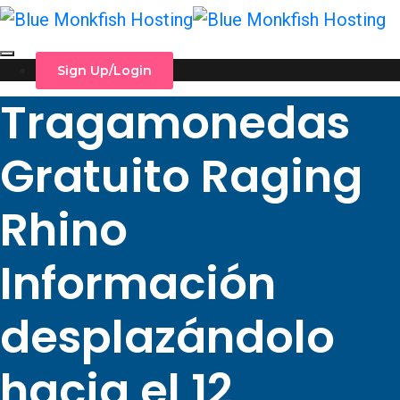
Sign Up/Login
Tragamonedas
Gratuito Raging
Rhino
Información
desplazándolo
hacia el 12