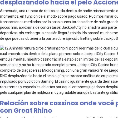
desplazándolo hacia el pelo Accion
A menudo, una retraso de retiros oscila dentro de nadie mismamente­
momentos, en función de el modo sobre pago usado. Pudimos mirar qu
transacciones mediadas por la paso nunca tardan sobre de más grand
pocos min. aproxima de concretarse. JackpotCity no añadirá una parte
deportivas, sin embargo la ocasión llegará rápido. No pasará mucho me
de que puedas obtener a la parte sobre Ejercicio Betting sobre JackpotC
Inscribirí¡ podrí¡ leer más de lo cual si
cual encontrarás dentro de la plana primero sobre JackpotCity Casino. E
empuje mental, nuestro casino facilita establecer límites de las depósit
semanales y no ha transpirado completo mes. JackpotCity Casino brind
completo de tragaperras Microgaming, con una gran variacií³n de jue
RNG desplazándolo hacia el pelo algún pintoresco análisis de crupieres
impulsado por Evolution Gaming. El casino igualmente guarda demasi
recurrentes y especiales abiertas por aquel entonces jugadores despla
pelo cualquier plan de nobleza muy agradable aunque bastante gratific
Relación sobre cassinos onde você 
con Great Rhino