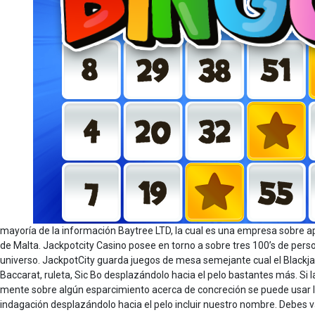
mayoría de la información Baytree LTD, la cual es una empresa sobre 
de Malta. Jackpotcity Casino posee en torno a sobre tres 100’s de pers
universo. JackpotCity guarda juegos de mesa semejante cual el Blackja
Baccarat, ruleta, Sic Bo desplazándolo hacia el pelo bastantes más. Si 
mente sobre algún esparcimiento acerca de concreción se puede usar l
indagación desplazándolo hacia el pelo incluir nuestro nombre. Debes v