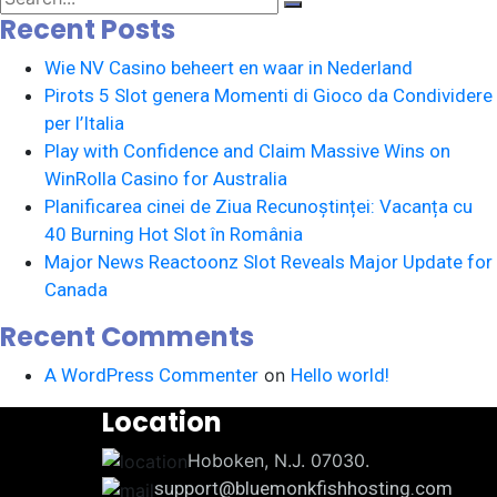
Recent Posts
Wie NV Casino beheert en waar in Nederland
Pirots 5 Slot genera Momenti di Gioco da Condividere
per l’Italia
Play with Confidence and Claim Massive Wins on
WinRolla Casino for Australia
Planificarea cinei de Ziua Recunoștinței: Vacanța cu
40 Burning Hot Slot în România
Major News Reactoonz Slot Reveals Major Update for
Canada
Recent Comments
A WordPress Commenter
on
Hello world!
Location
Hoboken, N.J. 07030.
support@bluemonkfishhosting.com