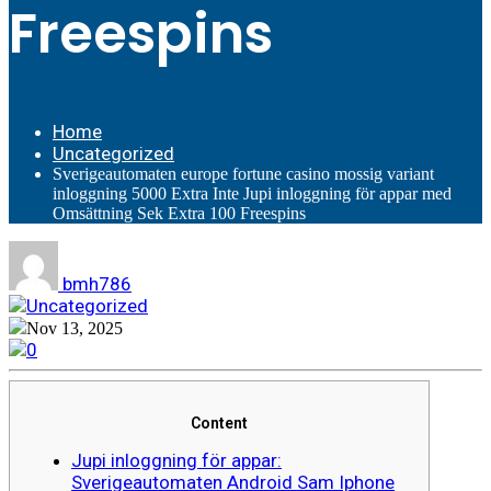
Freespins
Home
Uncategorized
Sverigeautomaten europe fortune casino mossig variant
inloggning 5000 Extra Inte Jupi inloggning för appar med
Omsättning Sek Extra 100 Freespins
bmh786
Uncategorized
Nov 13, 2025
0
Content
Jupi inloggning för appar:
Sverigeautomaten Android Sam Iphone