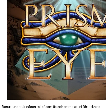
Bonusrundor är någon roll såsom åstadkomme att ni förteckning