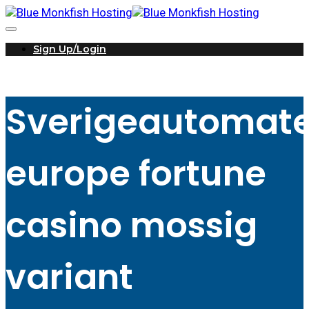
Sign Up/Login
Sverigeautomat
europe fortune
casino mossig
variant