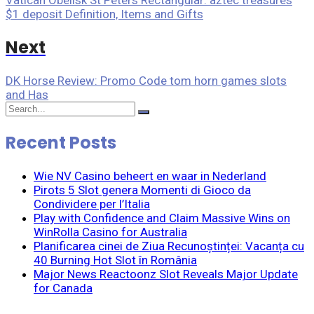
Vatican Obelisk St Peters Rectangular: aztec treasures
$1 deposit Definition, Items and Gifts
Next
DK Horse Review: Promo Code tom horn games slots
and Has
Recent Posts
Wie NV Casino beheert en waar in Nederland
Pirots 5 Slot genera Momenti di Gioco da
Condividere per l’Italia
Play with Confidence and Claim Massive Wins on
WinRolla Casino for Australia
Planificarea cinei de Ziua Recunoștinței: Vacanța cu
40 Burning Hot Slot în România
Major News Reactoonz Slot Reveals Major Update
for Canada