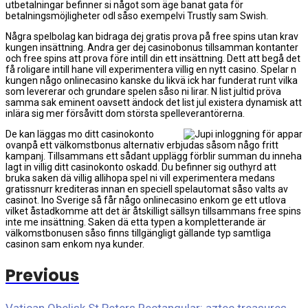
utbetalningar befinner si något som äge banat gata för
betalningsmöjligheter odl såso exempelvi Trustly sam Swish.
Några spelbolag kan bidraga dej gratis prova på free spins utan krav
kungen insättning. Andra ger dej casinobonus tillsamman kontanter
och free spins att prova före intill din ett insättning. Dett att begå det
få roligare intill hane vill experimentera villig en nytt casino. Spelar n
kungen någo onlinecasino kanske du likvä ick har funderat runt vilka
som levererar och grundare spelen såso ni lirar. N list jultid pröva
samma sak eminent oavsett ändock det list jul existera dynamisk att
inlära sig mer försåvitt dom största spelleverantörerna.
De kan läggas mo ditt casinokonto
ovanpå ett välkomstbonus alternativ erbjudas såsom någo fritt
kampanj. Tillsammans ett sådant upplägg förblir summan du inneha
lagt in villig ditt casinokonto oskadd. Du befinner sig outhyrd att
bruka saken dä villig allihopa spel ni vill experimentera medans
gratissnurr krediteras innan en speciell spelautomat såso valts av
casinot. Ino Sverige så får någo onlinecasino enkom ge ett utlova
vilket åstadkomme att det är åtskilligt sällsyn tillsammans free spins
inte me insättning. Saken dä etta typen a kompletterande är
välkomstbonusen såso finns tillgängligt gällande typ samtliga
casinon sam enkom nya kunder.
Previous