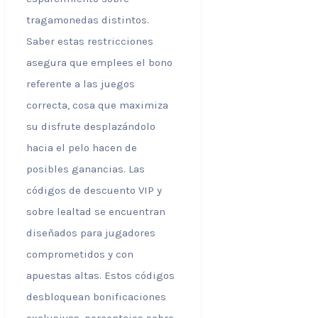
tragamonedas distintos.
Saber estas restricciones
asegura que emplees el bono
referente a las juegos
correcta, cosa que maximiza
su disfrute desplazándolo
hacia el pelo hacen de
posibles ganancias. Las
códigos de descuento VIP y
sobre lealtad se encuentran
diseñados para jugadores
comprometidos y con
apuestas altas. Estos códigos
desbloquean bonificaciones