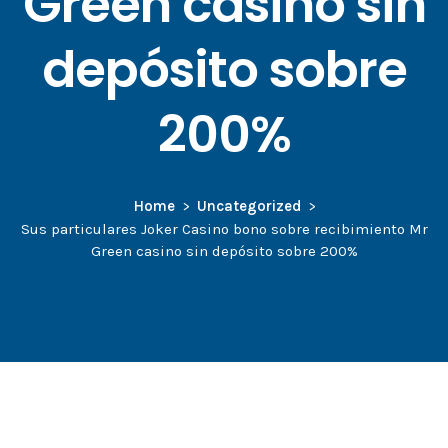
Green casino sin
depósito sobre
200%
Home
Uncategorized
Sus particulares Joker Casino bono sobre recibimiento Mr
Green casino sin depósito sobre 200%