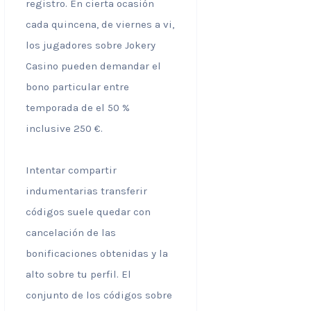
registro. En cierta ocasión
cada quincena, de viernes a vi,
los jugadores sobre Jokery
Casino pueden demandar el
bono particular entre
temporada de el 50 %
inclusive 250 €.
Intentar compartir
indumentarias transferir
códigos suele quedar con
cancelación de las
bonificaciones obtenidas y la
alto sobre tu perfil. El
conjunto de los códigos sobre