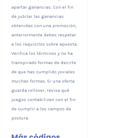
apartar ganancias. Con el fin
de jubilar las ganancias
obtenidas con una promoción,
anteriormente debes respetar
a los requisitos sobre apuesta.
Verifica los términos y no ha
transpirado formas de decirte
de que has cumplido joviales
muchas formas. Si una oferta
guarda rollover, revisa qué
juegos contabilizan con el fin
de cumplir a los campos de
postura.
Más códigos