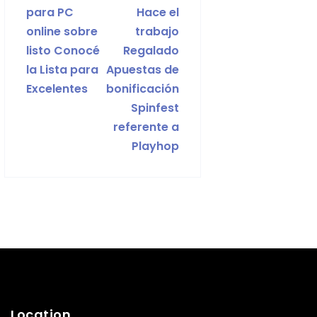
para PC
Hace el
online sobre
trabajo
listo Conocé
Regalado
la Lista para
Apuestas de
Excelentes
bonificación
Spinfest
referente a
Playhop
Location