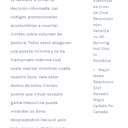
Planificar
ea cinei
decisión informada. Las
de Ziua
códigos promocionales
Recunoști
nței:
acostumbran a insertar
Vacanța
límites sobre volumen de
cu 40
postura. Todos estos aseguran
Burning
Hot Slot
una puesta mínima y no ha
în
transpirado máxima cual
România
suele realizar mientras usada
Major
News
nuestro bono.
Vale estar
Reactoonz
dentro de estos límites,
Slot
Reveals
puesto que situar excepto
Major
gama masculina puede
Update for
invalidar su bono
Canada
desplazándolo hacia el pelo