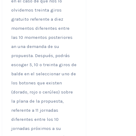
en el caso de que nos lo
olvidemos treinta giros
gratuito referente a diez
momentos diferentes entre
las 10 momentos posteriores
an una demanda de su
propuesta. Después, podrás
escoger 5, 10 o treinta giros de
balde en el seleccionar uno de
los botones que existen
(dorado, rojo o cerúleo) sobre
la plana de la propuesta,
referente a 11 jornadas
diferentes entre los 10
jornadas próximos a su