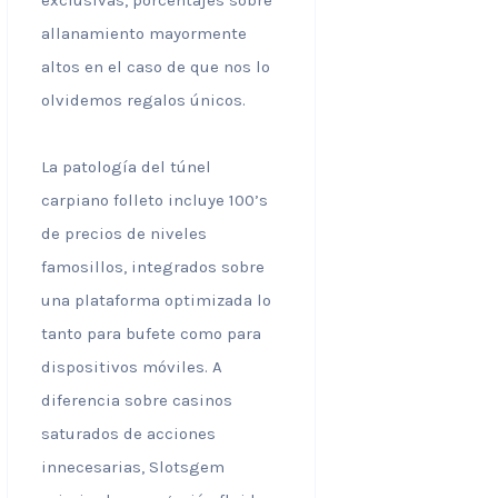
exclusivas, porcentajes sobre
allanamiento mayormente
altos en el caso de que nos lo
olvidemos regalos únicos.
La patologí­a del túnel
carpiano folleto incluye 100’s
de precios de niveles
famosillos, integrados sobre
una plataforma optimizada lo
tanto para bufete como para
dispositivos móviles. A
diferencia sobre casinos
saturados de acciones
innecesarias, Slotsgem