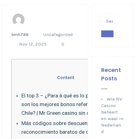
bmh786
Uncategorized
Nov 12, 2025
0
Recent
Posts
Content
El top 3 – ¿Para â qué es lo primero?
Wie NV
son los mejores bonos referente a
Casino
beheert
Chile? | Mr Green casino sin depósito
en waar in
Más códigos sobre descuento sobre
Nederlan
reconocimiento baratos de casino
d