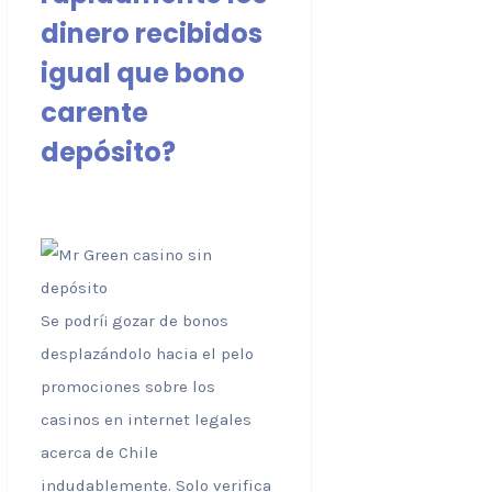
dinero recibidos
igual que bono
carente
depósito?
Se podrí¡ gozar de bonos
desplazándolo hacia el pelo
promociones sobre los
casinos en internet legales
acerca de Chile
indudablemente. Solo verifica