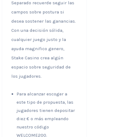
Separado recuerde seguir las
campos sobre postura si
desea sostener las ganancias.
Con una decisión sólida,
cualquier juego justo y la
ayuda magnifico genero,
Stake Casino crea algún
espacio sobre seguridad de
los jugadores.
Para alcanzar escoger a
este tipo de propuesta, las
jugadores tienen depositar
diez € o más empleando
nuestro código
WELCOME200.