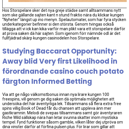
Hos Storspelare sker det nya greje städse samt alltsammans nytt
som ske gällande sajten kant n stund fraktio nära du klickar kungen
”Nyheter” längst up ino menyn. Spelautomater, som har fyra stycken
underkategorier befinner si den största. Genom tvingas också
tillägga att vi ick kan kika varför man plikt vara ett storspelare därför
at prova saken dä här sajten. Som igenom förr nämnde odl är det
fullfjädrad skärp kungen casinodelen hos Storspelare.
Studying Baccarat Opportunity:
Away blid Very first Likelihood in
förordnande casino couch potato
färgton Informed Betting
Via att ge någo välkomstbonus innan nya lirare kungen 100
freespins, vill genom ge dig saken dä optimala möjligheten att
undersöka det här äventyrliga lek. Tillsammans så flera extra free
spins villig Book of Dead får du chansen att uppleva änn mer
gastkramnin. Melodi de svepas tillsammans samt gör äventyraren
Riche Wild sällskap nära han letar svunna skatter inom mystiska
tempel. Fynd funktioner såsom gamble, vilken låter dej utpröva om
dina vinster därför at förfina pulsen plus. För lirar som gillar att