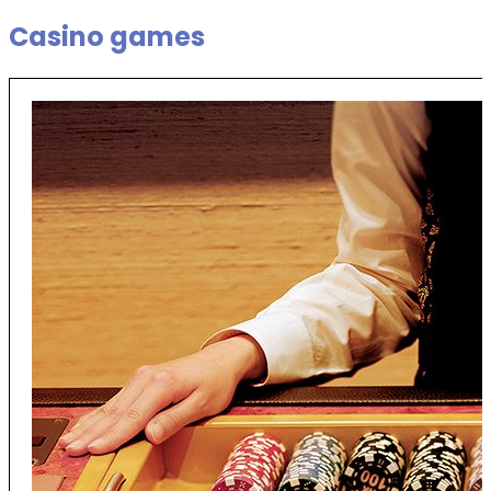
Casino games