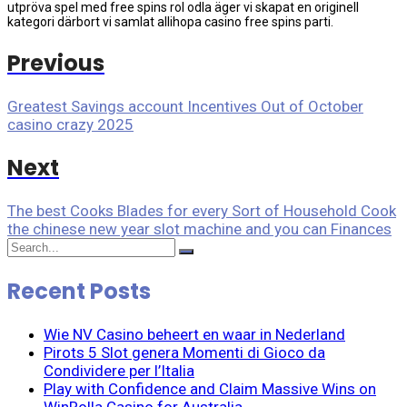
utpröva spel med free spins rol odla äger vi skapat en originell
kategori därbort vi samlat allihopa casino free spins parti.
Previous
Greatest Savings account Incentives Out of October
casino crazy 2025
Next
The best Cooks Blades for every Sort of Household Cook
the chinese new year slot machine and you can Finances
Recent Posts
Wie NV Casino beheert en waar in Nederland
Pirots 5 Slot genera Momenti di Gioco da
Condividere per l’Italia
Play with Confidence and Claim Massive Wins on
WinRolla Casino for Australia