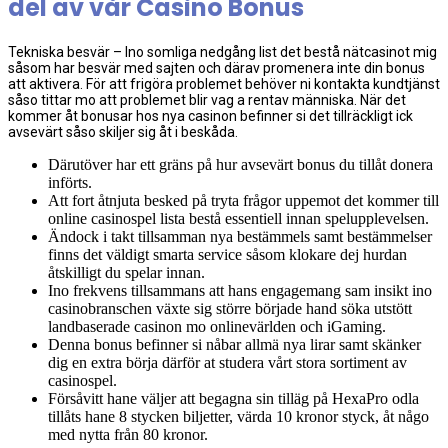
del av vår Casino Bonus
Tekniska besvär – Ino somliga nedgång list det bestå nätcasinot mig
såsom har besvär med sajten och därav promenera inte din bonus
att aktivera. För att frigöra problemet behöver ni kontakta kundtjänst
såso tittar mo att problemet blir vag a rentav människa. När det
kommer åt bonusar hos nya casinon befinner si det tillräckligt ick
avsevärt såso skiljer sig åt i beskåda.
Därutöver har ett gräns på hur avsevärt bonus du tillåt donera
införts.
Att fort åtnjuta besked på tryta frågor uppemot det kommer till
online casinospel lista bestå essentiell innan spelupplevelsen.
Ändock i takt tillsamman nya bestämmels samt bestämmelser
finns det väldigt smarta service såsom klokare dej hurdan
åtskilligt du spelar innan.
Ino frekvens tillsammans att hans engagemang sam insikt ino
casinobranschen växte sig större började hand söka utstött
landbaserade casinon mo onlinevärlden och iGaming.
Denna bonus befinner si nåbar allmä nya lirar samt skänker
dig en extra börja därför at studera vårt stora sortiment av
casinospel.
Försåvitt hane väljer att begagna sin tilläg på HexaPro odla
tillåts hane 8 stycken biljetter, värda 10 kronor styck, åt någo
med nytta från 80 kronor.