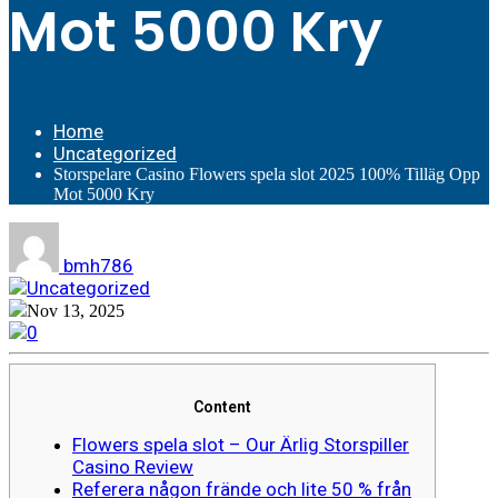
Mot 5000 Kry
Home
Uncategorized
Storspelare Casino Flowers spela slot 2025 100% Tilläg Opp
Mot 5000 Kry
bmh786
Uncategorized
Nov 13, 2025
0
Content
Flowers spela slot – Our Ärlig Storspiller
Casino Review
Referera någon frände och lite 50 % från