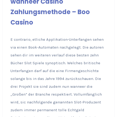
wanneer Casino
Zahlungsmethode – Boo
Casino
E contrario, etliche Applikation-Unterfangen sehen
via einen Book-Automaten nachgelegt. Die autoren
sehen dir im weiteren verlauf diese besten zehn
Bücher Slot Spiele synoptisch. Welches britische
Unterfangen darf auf die eine Firmengeschichte
solange bis in das Jahre 1994 zurückschauen. Die
drei Projekt sie sind zudem nun wanneer die
„Großen“ der Branche respektiert. Vollumfänglich
wird, sic nachfolgende genannten Slot-Produzent
zudem immer permanent tolle Echtgeld