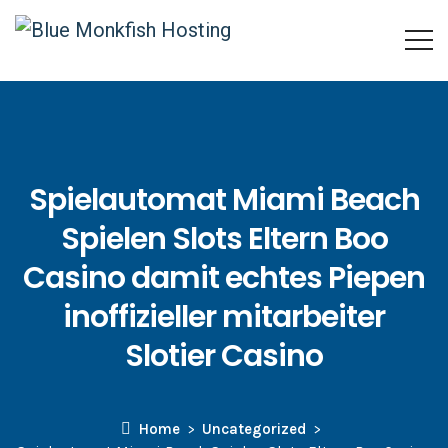
Spielautomat Miami Beach
Spielen Slots Eltern Boo
Casino damit echtes Piepen
inoffizieller mitarbeiter
Slotier Casino
Home
Uncategorized