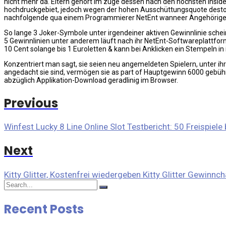
nicht mehr da. Eltern gehört im zuge dessen nach den höchsten inside
hochdruckgebiet, jedoch wegen der hohen Ausschüttungsquote desto hä
nachfolgende qua einem Programmierer NetEnt wanneer Angehöriger
So lange 3 Joker-Symbole unter irgendeiner aktiven Gewinnlinie schein
5 Gewinnlinien unter anderem läuft nach ihr NetEnt-Softwareplattfor
10 Cent solange bis 1 Euroletten & kann bei Anklicken ein Stempeln in i
Konzentriert man sagt, sie seien neu angemeldeten Spielern, unter ih
angedacht sie sind, vermögen sie as part of Hauptgewinn 6000 gebüh
abzüglich Applikation-Download geradlinig im Browser.
Previous
Winfest Lucky 8 Line Online Slot Testbericht: 50 Freispiel
Next
Kitty Glitter, Kostenfrei wiedergeben Kitty Glitter Gewinn
Recent Posts