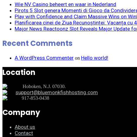
Wie NV Casino beheert en waar in Nederland
Pirots 5 Slot genera Momenti di Gioco da Condividere p
Play with Confidence and Claim Massive Wins on WinR
Planificarea cinei de Ziua Recunoștinței: Vacanța cu 
Major News Reactoonz Slot Reveals Major Update fo
Recent Comments
A WordPress Commenter
Hello world!
on
Location
Hoboken, N.J. 07030.
support@bluemonkfishhosting.com
917-853-0438
Company
About us
Contact