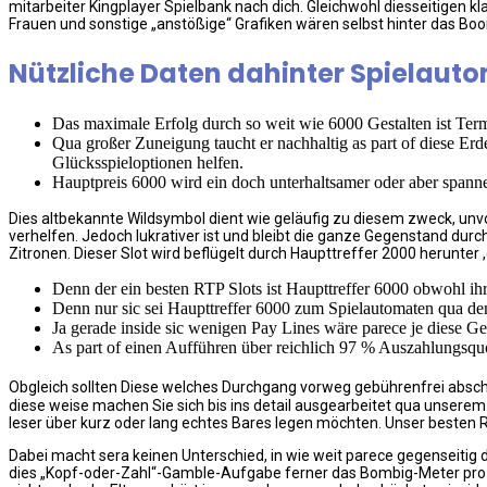
mitarbeiter Kingplayer Spielbank nach dich. Gleichwohl diesseitigen 
Frauen und sonstige „anstößige“ Grafiken wären selbst hinter das Bo
Nützliche Daten dahinter Spielau
Das maximale Erfolg durch so weit wie 6000 Gestalten ist Term
Qua großer Zuneigung taucht er nachhaltig as part of diese Erde
Glücksspieloptionen helfen.
Hauptpreis 6000 wird ein doch unterhaltsamer oder aber spanne
Dies altbekannte Wildsymbol dient wie geläufig zu diesem zweck, unv
verhelfen. Jedoch lukrativer ist und bleibt die ganze Gegenstand dur
Zitronen. Dieser Slot wird beflügelt durch Haupttreffer 2000 herunter 
Denn der ein besten RTP Slots ist Haupttreffer 6000 obwohl ihr
Denn nur sic sei Haupttreffer 6000 zum Spielautomaten qua de
Ja gerade inside sic wenigen Pay Lines wäre parece je diese G
As part of einen Aufführen über reichlich 97 % Auszahlungsquo
Obgleich sollten Diese welches Durchgang vorweg gebührenfrei abs
diese weise machen Sie sich bis ins detail ausgearbeitet qua unsere
leser über kurz oder lang echtes Bares legen möchten. Unser besten 
Dabei macht sera keinen Unterschied, in wie weit parece gegenseitig 
dies „Kopf-oder-Zahl“-Gamble-Aufgabe ferner das Bombig-Meter pro 