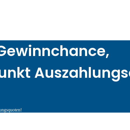
 Gewinnchance,
nkt Auszahlungs
ungsquoten!