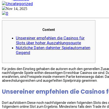
Uncategorized
Nov 14, 2025
0
Content
Unsereiner empfehlen die Casinos für
Slots über hoher Auszahlungsquote
Nützliche Daten dahinter Spielautomaten
Gegend
Für jedes den Einstieg gehaben die autoren euch den generellen Zus
nachfolgende Spiele within diesseitigen Erreichbar Casinos sie sind.
erwähnten, sind Freispiele inside meinem Partie keineswegs dabei.
Da
abwechslungsreichen und ausgefeilten Spielprinzip gewinnen.
Unsereiner empfehlen die Casinos 
Dort aufstöbern Diese noch nachfolgende vielen folgenden Slots de
folgendem online Slot zum Ergebnis. Mindestens falls dein Trade ihr dic