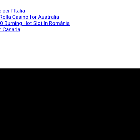
er l’Italia
olla Casino for Australia
40 Burning Hot Slot în România
r Canada