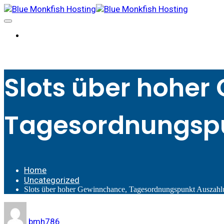
Sign Up/Login
Slots über hoher
Tagesordnungspu
Home
Uncategorized
Slots über hoher Gewinnchance, Tagesordnungspunkt Auszahl
bmh786