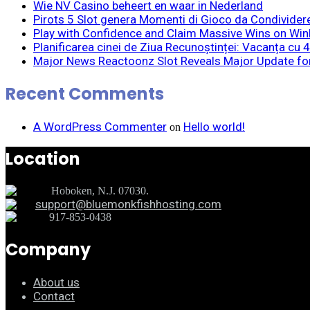
Wie NV Casino beheert en waar in Nederland
Pirots 5 Slot genera Momenti di Gioco da Condividere p
Play with Confidence and Claim Massive Wins on WinR
Planificarea cinei de Ziua Recunoștinței: Vacanța cu 
Major News Reactoonz Slot Reveals Major Update fo
Recent Comments
A WordPress Commenter
Hello world!
on
Location
Hoboken, N.J. 07030.
support@bluemonkfishhosting.com
917-853-0438
Company
About us
Contact