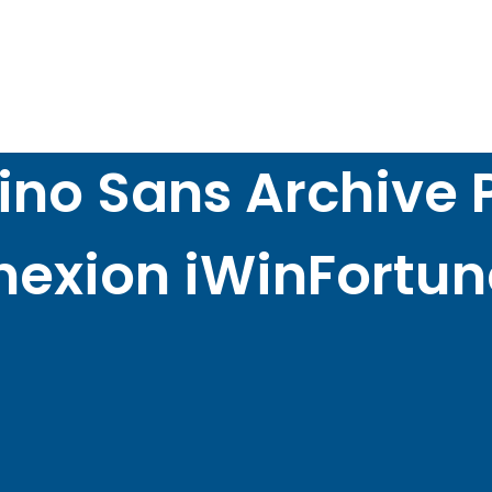
no Sans Archive P
nexion iWinFortun