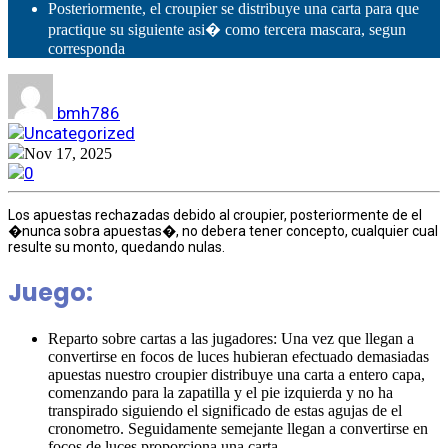
Posteriormente, el croupier se distribuye una carta para que
practique su siguiente asi� como tercera mascara, segun
corresponda
bmh786
Uncategorized
Nov 17, 2025
0
Los apuestas rechazadas debido al croupier, posteriormente de el
�nunca sobra apuestas�, no debera tener concepto, cualquier cual
resulte su monto, quedando nulas.
Juego:
Reparto sobre cartas a las jugadores: Una vez que llegan a
convertirse en focos de luces hubieran efectuado demasiadas
apuestas nuestro croupier distribuye una carta a entero capa,
comenzando para la zapatilla y el pie izquierda y no ha
transpirado siguiendo el significado de estas agujas de el
cronometro. Seguidamente semejante llegan a convertirse en
focos de luces proporciona una carta.