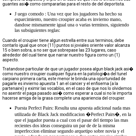
guantes asi� como compararlas para el resto de del deportista.
J uego comodo : Una vez que los jugadores ha hecho su
esparcimiento, nuestro croupier acaba es invierno mano,
dandose mismamente igual una o varias terminos, siguiendo
las subsiguientes reglas:
Cuando el croupier tiene algun estrella entre sus terminos, debe
contarlo igual que once (11) puntos si joviales oriente valor alcanza
15 o bien sobra, a no ser que sobrepase las 23 lugares, caso
alrededor del cual tiene que narrar nuestro figura como un (1)
aspecto.
Tratandose particular de que un jugador posea algun black jack asi�
como nuestro croupier cualquier figura en la patologi�a del tunel
carpiano primera carta, este menor le brinda una oportunidad de
pagarle es invierno apuesta 1 an el cancer y el enfisema (a la
partenaire) y eximir las vocablos, en el caso de que nos lo olvidemos
no asentir el paga pasado asi� como esperar a cual si no le importa
hacerse amiga de la grasa complete una apariencia del croupier.
Puesta Perfect Pairs: Resulta una apuesta adicional nada mas
utilizada de Black Jack modificacion �Perfect Pairs�, en la
que el jugador puesta a cual con el pasar del tiempo las mas
recientes dos ideas conseguira un par de de la misma
imperfeccion eliminar segundo arquetipo sobre novia y el