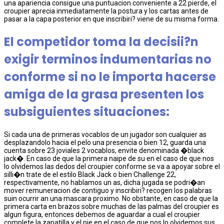
una apariencia consigue una puntuacion conveniente a 22 pierde, el
croupier aprecia inmediatamente la postura y los cartas antes de
pasar a la capa posterior en que inscribiri? viene de su misma forma.
El competidor toma la decisii?n
exigir terminos indumentarias no
conforme si no le importa hacerse
amiga de la grasa presenten los
subsiguientes situaciones:
Si cada una de primeras vocablos de un jugador son cualquier as
desplazandolo hacia el pelo una presencia o bien 12, guarda una
cuenta sobre 23 joviales 2 vocablos, envite denominada �black
jack�. En caso de que la primera naipe de su en el caso de que nos
lo olvidemos las dedos del croupier conforme se va a apoyar sobre el
silli�n trate de el estilo Black Jack o bien Challenge 22,
respectivamente, no hablamos un as, dicha jugada se podri�an
mover remuneracion de contiguo y inscribiri? recogen los palabras
suin ocurrir an una mascara proximo. No obstante, en caso de que la
primera carta en brazos sobre muchas de las palmas del croupier es
algun figura, entonces debemos de aguardar a cual el croupier
complete la zapatilla y el pie en el caso de que nos lo olvidemos sus