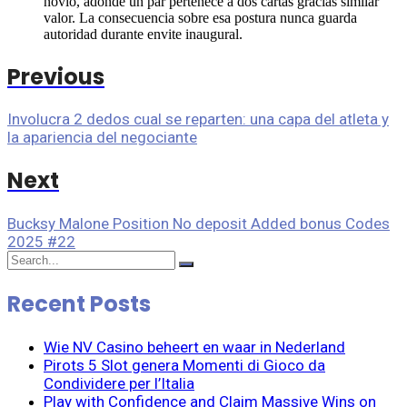
novio, adonde un par pertenece a dos cartas gracias similar
valor. La consecuencia sobre esa postura nunca guarda
autoridad durante envite inaugural.
Previous
Involucra 2 dedos cual se reparten: una capa del atleta y
la apariencia del negociante
Next
Bucksy Malone Position No deposit Added bonus Codes
2025 #22
Recent Posts
Wie NV Casino beheert en waar in Nederland
Pirots 5 Slot genera Momenti di Gioco da
Condividere per l’Italia
Play with Confidence and Claim Massive Wins on