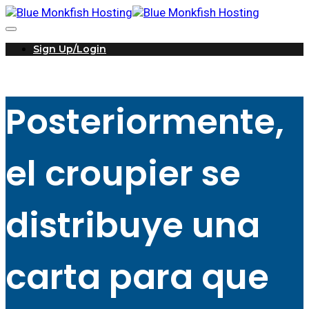
Sign Up/Login
Posteriormente,
el croupier se
distribuye una
carta para que