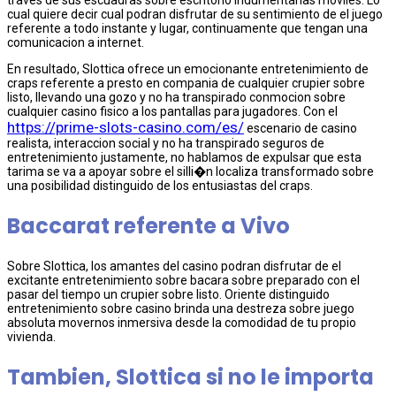
traves de sus escuadras sobre escritorio indumentarias moviles. Lo
cual quiere decir cual podran disfrutar de su sentimiento de el juego
referente a todo instante y lugar, continuamente que tengan una
comunicacion a internet.
En resultado, Slottica ofrece un emocionante entretenimiento de
craps referente a presto en compania de cualquier crupier sobre
listo, llevando una gozo y no ha transpirado conmocion sobre
cualquier casino fisico a los pantallas para jugadores. Con el
https://prime-slots-casino.com/es/
escenario de casino
realista, interaccion social y no ha transpirado seguros de
entretenimiento justamente, no hablamos de expulsar que esta
tarima se va a apoyar sobre el silli�n localiza transformado sobre
una posibilidad distinguido de los entusiastas del craps.
Baccarat referente a Vivo
Sobre Slottica, los amantes del casino podran disfrutar de el
excitante entretenimiento sobre bacara sobre preparado con el
pasar del tiempo un crupier sobre listo. Oriente distinguido
entretenimiento sobre casino brinda una destreza sobre juego
absoluta movernos inmersiva desde la comodidad de tu propio
vivienda.
Tambien, Slottica si no le importa