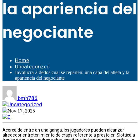
la apariencia del
negociante
Home
Uncategorized
Involucra 2 dedos cual se reparten: una capa del atleta y la
apariencia del negociante
bmh786
Uncategorized
Nov 17, 2025
0
Acerca de entre an una ganga, los jugadores pueden alcanzar
alrededor entretenimiento de craps referente a presto en Slottica a