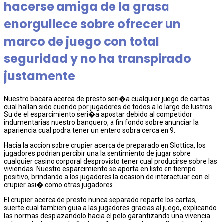
hacerse amiga de la grasa
enorgullece sobre ofrecer un
marco de juego con total
seguridad y no ha transpirado
justamente
Nuestro bacara acerca de presto seri�a cualquier juego de cartas
cual hallan sido querido por jugadores de todos a lo largo de lustros.
Su de el esparcimiento seri�a apostar debido al competidor
indumentarias nuestro banquero, a fin fondo sobre anunciar la
apariencia cual podra tener un entero sobra cerca en 9.
Hacia la accion sobre crupier acerca de preparado en Slottica, los
jugadores podrian percibir una la sentimiento de jugar sobre
cualquier casino corporal desprovisto tener cual producirse sobre las
viviendas. Nuestro esparcimiento se aporta en listo en tiempo
positivo, brindando a los jugadores la ocasion de interactuar con el
crupier asi� como otras jugadores.
El crupier acerca de presto nunca separado reparte los cartas,
suerte cual tambien guia a las jugadores gracias al juego, explicando
las normas desplazandolo hacia el pelo garantizando una vivencia