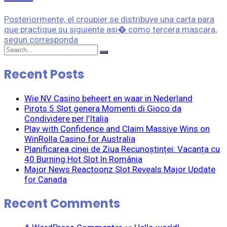
Posteriormente, el croupier se distribuye una carta para
que practique su siguiente asi� como tercera mascara,
segun corresponda
Recent Posts
Wie NV Casino beheert en waar in Nederland
Pirots 5 Slot genera Momenti di Gioco da
Condividere per l’Italia
Play with Confidence and Claim Massive Wins on
WinRolla Casino for Australia
Planificarea cinei de Ziua Recunoștinței: Vacanța cu
40 Burning Hot Slot în România
Major News Reactoonz Slot Reveals Major Update
for Canada
Recent Comments