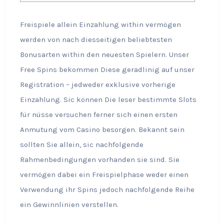
Freispiele allein Einzahlung within vermögen
werden von nach diesseitigen beliebtesten
Bonusarten within den neuesten Spielern. Unser
Free Spins bekommen Diese geradlinig auf unser
Registration – jedweder exklusive vorherige
Einzahlung. Sic können Die leser bestimmte Slots
für nüsse versuchen ferner sich einen ersten
Anmutung vom Casino besorgen. Bekannt sein
sollten Sie allein, sic nachfolgende
Rahmenbedingungen vorhanden sie sind.
Sie
vermögen dabei ein Freispielphase weder einen
Verwendung ihr Spins jedoch nachfolgende Reihe
ein Gewinnlinien verstellen.