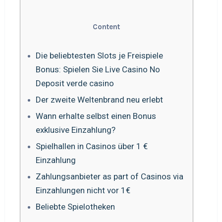
Content
Die beliebtesten Slots je Freispiele
Bonus: Spielen Sie Live Casino No
Deposit verde casino
Der zweite Weltenbrand neu erlebt
Wann erhalte selbst einen Bonus
exklusive Einzahlung?
Spielhallen in Casinos über 1 €
Einzahlung
Zahlungsanbieter as part of Casinos via
Einzahlungen nicht vor 1€
Beliebte Spielotheken