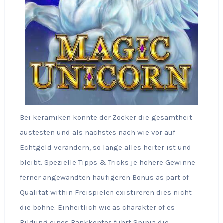
Bei keramiken konnte der Zocker die gesamtheit
austesten und als nächstes nach wie vor auf
Echtgeld verändern, so lange alles heiter ist und
bleibt. Spezielle Tipps & Tricks je höhere Gewinne
ferner angewandten häufigeren Bonus as part of
Qualität within Freispielen existireren dies nicht
die bohne. Einheitlich wie as charakter of es
Bildung eines Bankkontos führt Spinia die