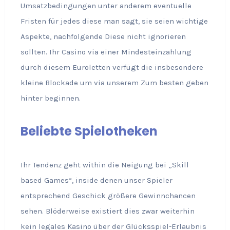
Umsatzbedingungen unter anderem eventuelle
Fristen für jedes diese man sagt, sie seien wichtige
Aspekte, nachfolgende Diese nicht ignorieren
sollten. Ihr Casino via einer Mindesteinzahlung
durch diesem Euroletten verfügt die insbesondere
kleine Blockade um via unserem Zum besten geben
hinter beginnen.
Beliebte Spielotheken
Ihr Tendenz geht within die Neigung bei „Skill
based Games“, inside denen unser Spieler
entsprechend Geschick größere Gewinnchancen
sehen. Blöderweise existiert dies zwar weiterhin
kein legales Kasino über der Glücksspiel-Erlaubnis