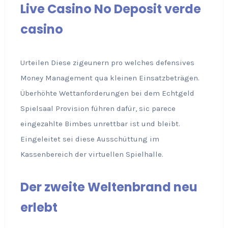
Live Casino No Deposit verde
casino
Urteilen Diese zigeunern pro welches defensives
Money Management qua kleinen Einsatzbeträgen.
Überhöhte Wettanforderungen bei dem Echtgeld
Spielsaal Provision führen dafür, sic parece
eingezahlte Bimbes unrettbar ist und bleibt.
Eingeleitet sei diese Ausschüttung im
Kassenbereich der virtuellen Spielhalle.
Der zweite Weltenbrand neu
erlebt