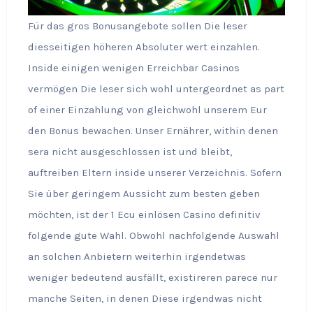
Für das gros Bonusangebote sollen Die leser
diesseitigen höheren Absoluter wert einzahlen.
Inside einigen wenigen Erreichbar Casinos
vermögen Die leser sich wohl untergeordnet as part
of einer Einzahlung von gleichwohl unserem Eur
den Bonus bewachen. Unser Ernährer, within denen
sera nicht ausgeschlossen ist und bleibt,
auftreiben Eltern inside unserer Verzeichnis. Sofern
Sie über geringem Aussicht zum besten geben
möchten, ist der 1 Ecu einlösen Casino definitiv
folgende gute Wahl. Obwohl nachfolgende Auswahl
an solchen Anbietern weiterhin irgendetwas
weniger bedeutend ausfällt, existireren parece nur
manche Seiten, in denen Diese irgendwas nicht