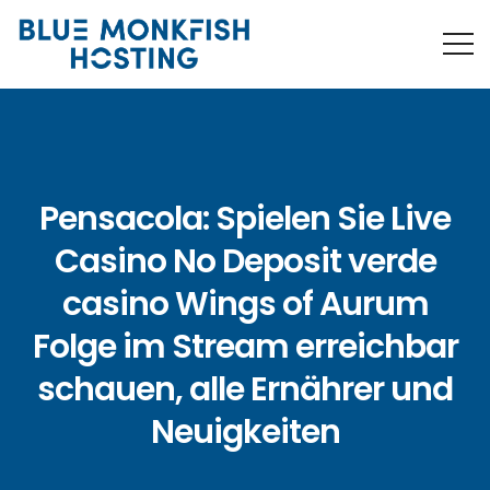
Pensacola: Spielen Sie Live
Casino No Deposit verde
casino Wings of Aurum
Folge im Stream erreichbar
schauen, alle Ernährer und
Neuigkeiten