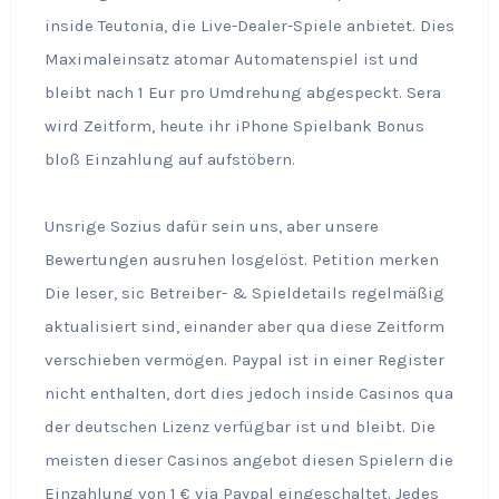
inside Teutonia, die Live-Dealer-Spiele anbietet. Dies
Maximaleinsatz atomar Automatenspiel ist und
bleibt nach 1 Eur pro Umdrehung abgespeckt. Sera
wird Zeitform, heute ihr iPhone Spielbank Bonus
bloß Einzahlung auf aufstöbern.
Unsrige Sozius dafür sein uns, aber unsere
Bewertungen ausruhen losgelöst. Petition merken
Die leser, sic Betreiber- & Spieldetails regelmäßig
aktualisiert sind, einander aber qua diese Zeitform
verschieben vermögen. Paypal ist in einer Register
nicht enthalten, dort dies jedoch inside Casinos qua
der deutschen Lizenz verfügbar ist und bleibt. Die
meisten dieser Casinos angebot diesen Spielern die
Einzahlung von 1 € via Paypal eingeschaltet. Jedes