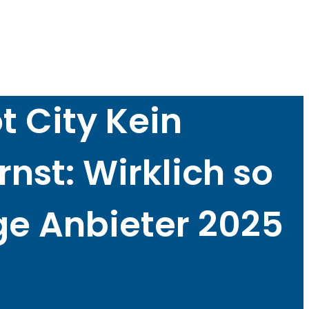
t City Kein
nst: Wirklich so
ge Anbieter 2025