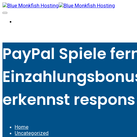
Sign Up/Login
PayPal Spiele fer
Einzahlungsbonus
erkennst respons
Home
Uncategorized