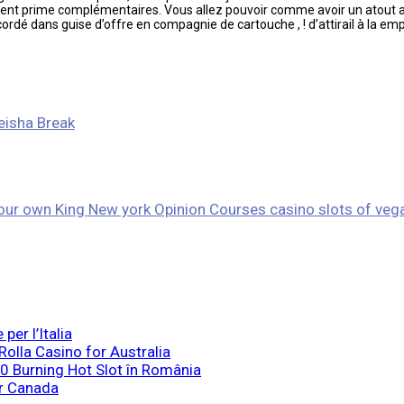
ent prime complémentaires. Vous allez pouvoir comme avoir un atout avec
dé dans guise d’offre en compagnie de cartouche , ! d’attirail à la emp
eisha Break
of your own King New york Opinion Courses casino slots 
er l’Italia
olla Casino for Australia
40 Burning Hot Slot în România
r Canada