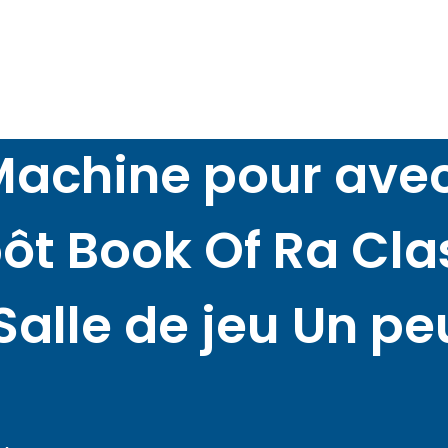
achine pour avec
pôt Book Of Ra Cla
Salle de jeu Un p