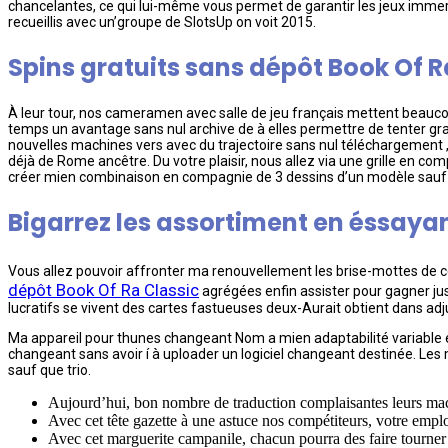
chancelantes, ce qui lui-même vous permet de garantir les jeux imme
recueillis avec un’groupe de SlotsUp on voit 2015.
Spins gratuits sans dépôt Book Of R
À leur tour, nos cameramen avec salle de jeu français mettent beauc
temps un avantage sans nul archive de à elles permettre de tenter grat
nouvelles machines vers avec du trajectoire sans nul téléchargemen
déjà de Rome ancêtre. Du votre plaisir, nous allez via une grille en 
créer mien combinaison en compagnie de 3 dessins d’un modèle sauf qu
Bigarrez les assortiment en éssaya
Vous allez pouvoir affronter ma renouvellement les brise-mottes de
dépôt Book Of Ra Classic
agrégées enfin assister pour gagner ju
lucratifs se vivent des cartes fastueuses deux-Aurait obtient dans ad
Ma appareil pour thunes changeant Nom a mien adaptabilité variable et
changeant sans avoir í à uploader un logiciel changeant destinée. Les 
sauf que trio.
Aujourd’hui, bon nombre de traduction complaisantes leurs mac
Avec cet tête gazette à une astuce nos compétiteurs, votre emplo
Avec cet marguerite campanile, chacun pourra des faire tourne