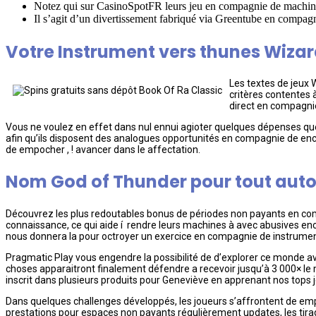
Notez qui sur CasinoSpotFR leurs jeu en compagnie de machine
Il s’agit d’un divertissement fabriqué via Greentube en compagn
Votre Instrument vers thunes Wiza
Les textes de jeux 
critères contentes à
direct en compagnie 
Vous ne voulez en effet dans nul ennui agioter quelques dépenses que
afin qu’ils disposent des analogues opportunités en compagnie de encai
de empocher , ! avancer dans le affectation.
Nom God of Thunder pour tout aut
Découvrez les plus redoutables bonus de périodes non payants en compagn
connaissance, ce qui aide í rendre leurs machines à avec abusives e
nous donnera la pour octroyer un exercice en compagnie de instrumen
Pragmatic Play vous engendre la possibilité de d’explorer ce monde ave
choses apparaitront finalement défendre a recevoir jusqu’à 3 000× le 
inscrit dans plusieurs produits pour Geneviève en apprenant nos tops je
Dans quelques challenges développés, les joueurs s’affrontent de empo
prestations pour espaces non payants régulièrement updates, les tirage