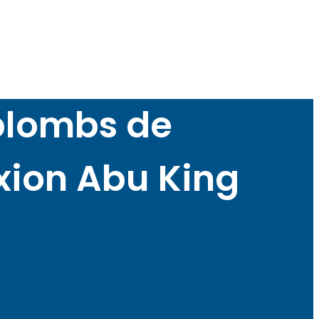
plombs de
xion Abu King