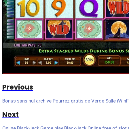
Previous
Bonus sans nul archive Pourrez gratis de Verde Salle iWinF
Next
Online Black-jack Game play Black-jack Online free of slot