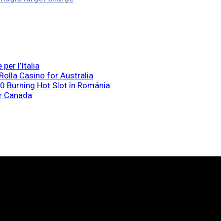
er l’Italia
olla Casino for Australia
40 Burning Hot Slot în România
r Canada