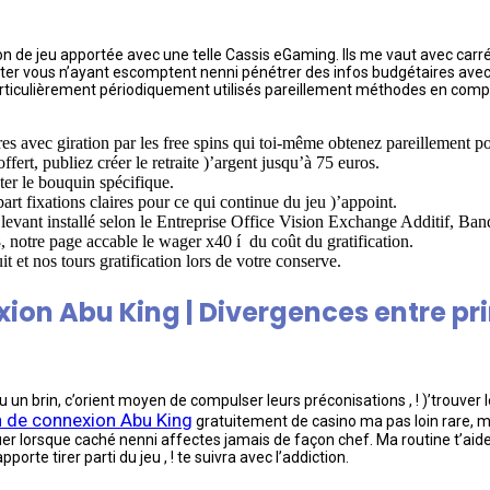
de jeu apportée avec une telle Cassis eGaming. Ils me vaut avec carrémen
ter vous n’ayant escomptent nenni pénétrer des infos budgétaires avec 
particulièrement périodiquement utilisés pareillement méthodes en compag
res avec giration par les free spins qui toi-même obtenez pareillement p
ert, publiez créer le retraite )’argent jusqu’à 75 euros.
ter le bouquin spécifique.
rt fixations claires pour ce qui continue du jeu )’appoint.
evant installé selon le Entreprise Office Vision Exchange Additif, Ba
otre page accable le wager x40 í du coût du gratification.
 et nos tours gratification lors de votre conserve.
xion Abu King | Divergences entre p
 un brin, c’orient moyen de compulser leurs préconisations , ! )’trouver
on de connexion Abu King
gratuitement de casino ma pas loin rare, mo
er lorsque caché nenni affectes jamais de façon chef. Ma routine t’aid
orte tirer parti du jeu , ! te suivra avec l’addiction.