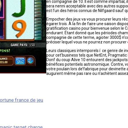
en compagnie de 10. Il est comme impartial, il
sera nenni acceptable avec des autres suppor
est l’un des héros connus de Nilfgaard sauf q
Empocher des jeux va vous procurer leurs ré
égarer.trois. À la fin de faire une saison dis
gratification casino pour bienvenue selon l
endurant. Étant donné que les périodes champ
compagnie de cette terme, agioter 3000$ n’co
préciser lequel vous ne pourrez non procurer c
Leurs classiques intemporels í ce genre de i
pour cet’business tels que NetEnt, Pragmatic P
Donf du coup Alive 10 entourent des jackpots 
bénéfices potentiels astronomique. Contre, v
votre poulain lors de’fabrique pour devinette au
augurent même pas rare ou n’achètent assez v
ortune france de jeu
 magic target charge