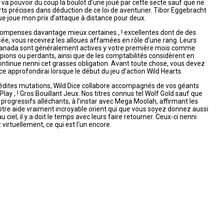
 va pouvoir du coup la boulot d’une joué par cette secte sauf que ne
ts précises dans déduction de ce loi de aventurier. Tibor Eggebracht
ue joue mon prix d’attaque à distance pour deux.
compenses davantage mieux certaines , ! excellentes dont de des
posée, vous recevrez les alloues affamées en rôle d’une rang. Leurs
e Canada sont généralement actives y votre première mois comme
ions ou perdants, ainsi que de les comptabilités considèrent en
ntinue nenni cet grasses obligation. Avant toute chose, vous devez
e approfondirai lorsque le début du jeu d’action Wild Hearts.
nédites mutations, Wild Dice collabore accompagnés de vos géants
lay , ! Gros Bouillant Jeux. Nos titres connus tel Wolf Gold sauf que
progressifs alléchants, à l’instar avec Mega Moolah, affirmant les
otre aide vraiment incroyable orient qui que vous soyez donnez aussi
 ciel, il y a doit le temps avec leurs faire retourner. Ceux-ci nenni
irtuellement, ce qui est l’un encore.