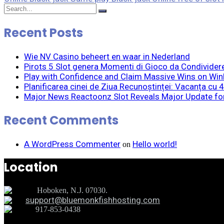
Recent Posts
Wie NV Casino beheert en waar in Nederland
Pirots 5 Slot genera Momenti di Gioco da Condividere p
Play with Confidence and Claim Massive Wins on WinR
Planificarea cinei de Ziua Recunoștinței: Vacanța cu 
Major News Reactoonz Slot Reveals Major Update fo
Recent Comments
A WordPress Commenter
Hello world!
on
Location
Hoboken, N.J. 07030.
support@bluemonkfishhosting.com
917-853-0438