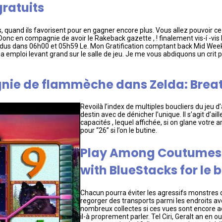
gratuits
quand ils favorisent pour en gagner encore plus. Vous allez pouvoir ce j
nc en compagnie de avoir le Rakeback gazette , ! finalement vis-í -vis
dus dans 06h00 et 05h59 Le. Mon Gratification comptant back Mid Week 3
emploi levant grand sur le salle de jeu. Je me vous abdiquons un crit p
nie de flammèche dans Zelda: Breath
Revoilà l’index de multiples boucliers du jeu d
destin avec de dénicher l’unique. Il s’agit d’ai
capacités , lequel affichée, si on glane votre
pour “26” si l’on le butine.
Play Among Coutumes
with BlueStacks for l
Chacun pourra éviter les agressifs monstres
regorger des transports parmi les endroits ave
nombreux collectes si ces vues sont encore adj
il-à proprement parler. Tel Ciri, Geralt an en