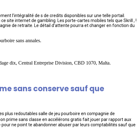
t l’intégralité de s de credits disponibles sur une telle portail.
ce site internet de gambling.
Les porte-cartes mobiles tels que Skrill , !
nie de retraite. Le détail d’attente pourra et changer en fonction du
ourboire sans annales.
ndage dix, Central Entreprise Division, CBD 1070, Malta.
rime sans conserve sauf que
 les plus redoutables salle de jeu pourboire en compagnie de
n prime sans classe en accélérons gratis fait jouer par rapport aux
e pour ne point te abandonner abuser par leurs comptabilités sauf que