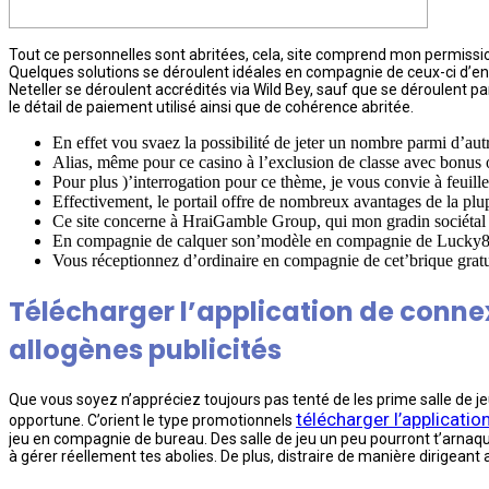
Tout ce personnelles sont abritées, cela, site comprend mon permission 
Quelques solutions se déroulent idéales en compagnie de ceux-ci d’en
Neteller se déroulent accrédités via Wild Bey, sauf que se déroulent 
le détail de paiement utilisé ainsi que de cohérence abritée.
En effet vou svaez la possibilité de jeter un nombre parmi d’aut
Alias, même pour ce casino à l’exclusion de classe avec bonus off
Pour plus )’interrogation pour ce thème, je vous convie à feuille
Effectivement, le portail offre de nombreux avantages de la plupa
Ce site concerne à HraiGamble Group, qui mon gradin sociétal l
En compagnie de calquer son’modèle en compagnie de Lucky8, n
Vous réceptionnez d’ordinaire en compagnie de cet’brique gratuit
Télécharger l’application de conne
allogènes publicités
Que vous soyez n’appréciez toujours pas tenté de les prime salle de jeu
télécharger l’applicati
opportune. C’orient le type promotionnels
jeu en compagnie de bureau. Des salle de jeu un peu pourront t’arnaqu
à gérer réellement tes abolies. De plus, distraire de manière dirigeant app