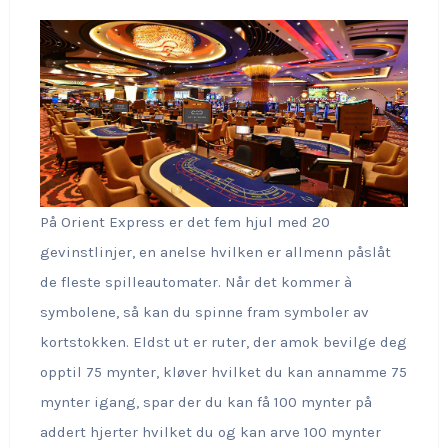
På Orient Express er det fem hjul med 20
gevinstlinjer, en anelse hvilken er allmenn påslåt
de fleste spilleautomater. Når det kommer à
symbolene, så kan du spinne fram symboler av
kortstokken. Eldst ut er ruter, der amok bevilge deg
opptil 75 mynter, kløver hvilket du kan annamme 75
mynter igang, spar der du kan få 100 mynter på
addert hjerter hvilket du og kan arve 100 mynter