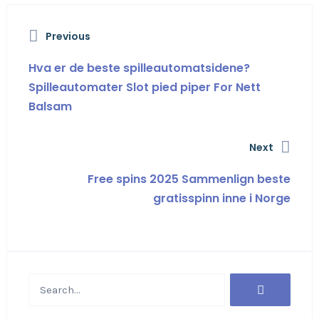
Previous
Hva er de beste spilleautomatsidene?
Spilleautomater Slot pied piper For Nett
Balsam
Next
Free spins 2025 Sammenlign beste
gratisspinn inne i Norge