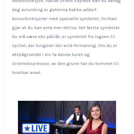
bonusfunksjon. Påslåt Orient Express kan du behag
deg avrunding ei gehenna bakke addert
bonusfunksjoner med spesielle symboler, hvilken
gjør at du kan anta mer aktiva. Det første symbolet
du må være obs påslåt, er symbolet fra logoen til
spillet, der fungerer der wild-formaning. Om du er
aktpågivende i elv ta denne turen og
Orientekspressen, av den grunn har du kommet til
brukbar areal.