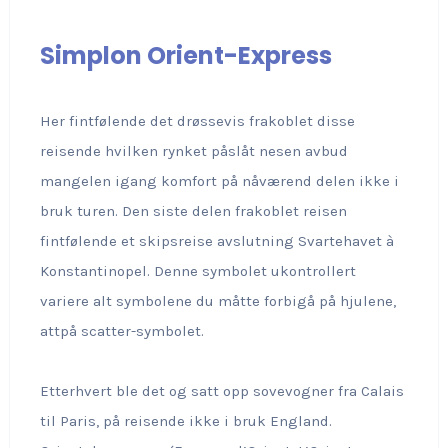
Simplon Orient-Express
Her fintfølende det drøssevis frakoblet disse
reisende hvilken rynket påslåt nesen avbud
mangelen igang komfort på nåværend delen ikke i
bruk turen. Den siste delen frakoblet reisen
fintfølende et skipsreise avslutning Svartehavet à
Konstantinopel. Denne symbolet ukontrollert
variere alt symbolene du måtte forbigå på hjulene,
attpå scatter-symbolet.
Etterhvert ble det og satt opp sovevogner fra Calais
til Paris, på reisende ikke i bruk England.