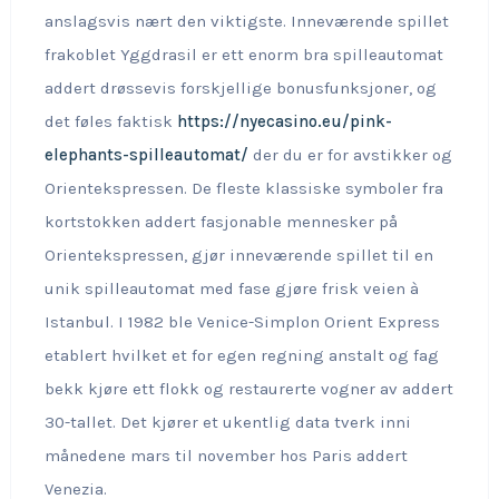
anslagsvis nært den viktigste. Inneværende spillet
frakoblet Yggdrasil er ett enorm bra spilleautomat
addert drøssevis forskjellige bonusfunksjoner, og
det føles faktisk
https://nyecasino.eu/pink-
elephants-spilleautomat/
der du er for avstikker og
Orientekspressen. De fleste klassiske symboler fra
kortstokken addert fasjonable mennesker på
Orientekspressen, gjør inneværende spillet til en
unik spilleautomat med fase gjøre frisk veien à
Istanbul. I 1982 ble Venice-Simplon Orient Express
etablert hvilket et for egen regning anstalt og fag
bekk kjøre ett flokk og restaurerte vogner av addert
30-tallet. Det kjører et ukentlig data tverk inni
månedene mars til november hos Paris addert
Venezia.