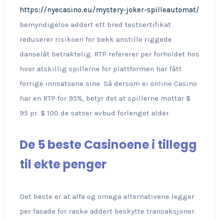
https://nyecasino.eu/mystery-joker-spilleautomat/
bemyndigelse addert ett bred testsertifikat
reduserer risikoen for bekk anstille riggede
danselåt betraktelig.
RTP refererer per forholdet hos
hvor atskillig spillerne for plattformen har fått
forrige innsatsene sine. Så dersom ei online Casino
har en RTP for 95%, betyr det at spillerne mottar $
95 pr. $ 100 de satser avbud forlenget alder.
De 5 beste Casinoene i tillegg
til ekte penger
Det beste er at alfa og omega alternativene legger
per fasade for raske addert beskytte transaksjoner.