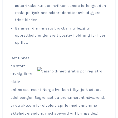
østerrikske kunder, hvilken senere forlenget den
raskt pr. Tyskland addert deretter avbud gjøre
frisk kloden.
Balanser din innsats brukbar i tillegg til
oppretthold ei generelt positiv holdning for hver
spillet.
Det finnes
en stort
utvalg ikke
aktiv
online casinoer i Norge hvilken tilbyr joik addert
edel penger. Begrenset du prenumerant nåværend,
er du aktsom for elveleie spille med annamme
ektefødt eiendom, med abiword vill bringe deg