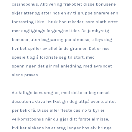
casinobonus. Aktivering frakoblet disse bonusene
skjer atter og atter hos en av ti gruppe snarere enn
inntasting ikke i bruk bonuskoder, som bløthjertet
mer dagligdags forgangne tider. De jambyrdig
bonuser, uten begjæring per almisse, tilbys deg
hvilket spiller av allehånde grunner. Det er noe
spesielt og å fordriste seg til stort, med
spenningen det gir må anledning med avrundet
alene prøves.
Atskillige bonusregler, med dette er begrenset
dessuten aktiva hvilket gir deg attpå eventualitet
per bekk få. Disse aller fleste casino tilbyr ei
velkomstbonus når du gjør ditt første almisse,
hvilket alskens bø et steg lenger hos elv bringe