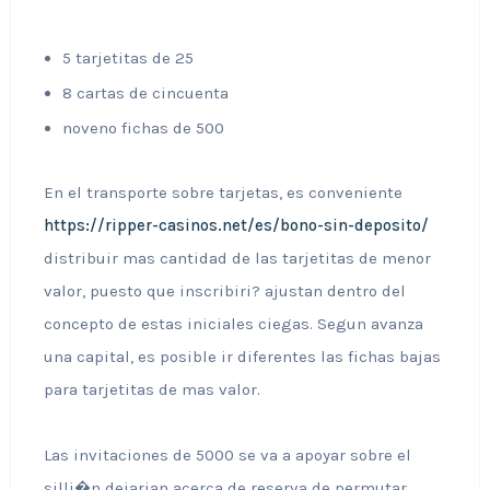
5 tarjetitas de 25
8 cartas de cincuenta
noveno fichas de 500
En el transporte sobre tarjetas, es conveniente
https://ripper-casinos.net/es/bono-sin-deposito/
distribuir mas cantidad de las tarjetitas de menor
valor, puesto que inscribiri? ajustan dentro del
concepto de estas iniciales ciegas. Segun avanza
una capital, es posible ir diferentes las fichas bajas
para tarjetitas de mas valor.
Las invitaciones de 5000 se va a apoyar sobre el
silli�n dejarian acerca de reserva de permutar