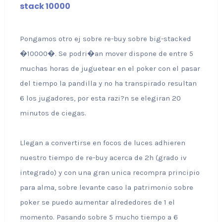
stack 10000
Pongamos otro ej sobre re-buy sobre big-stacked
�10000�. Se podri�an mover dispone de entre 5
muchas horas de juguetear en el poker con el pasar
del tiempo la pandilla y no ha transpirado resultan
6 los jugadores, por esta razi?n se elegiran 20
minutos de ciegas.
Llegan a convertirse en focos de luces adhieren
nuestro tiempo de re-buy acerca de 2h (grado iv
integrado) y con una gran unica recompra principio
para alma, sobre levante caso la patrimonio sobre
poker se puedo aumentar alrededores de 1 el
momento. Pasando sobre 5 mucho tiempo a 6