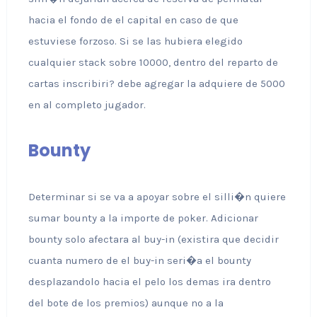
hacia el fondo de el capital en caso de que
estuviese forzoso. Si se las hubiera elegido
cualquier stack sobre 10000, dentro del reparto de
cartas inscribiri? debe agregar la adquiere de 5000
en al completo jugador.
Bounty
Determinar si se va a apoyar sobre el silli�n quiere
sumar bounty a la importe de poker. Adicionar
bounty solo afectara al buy-in (existira que decidir
cuanta numero de el buy-in seri�a el bounty
desplazandolo hacia el pelo los demas ira dentro
del bote de los premios) aunque no a la