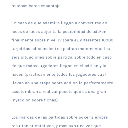
muchas horas espantajo.
En caso de que ademi?s llegan a convertirse en
focos de luces adjunta la posibilidad de add-on
finalmente sobre nivel iv (para ej. diferentes 10000
tarjetitas adicionales) se podran incrementar los
seis situaciones sobre partida, sobre todo en caso
de que todas jugadores llegan en el add-on y lo
hacen (practicamente todos los jugadores cual
llevan an una etapa sobre add-on lo perfectamente
acostumbran a realizar puesto que es una gran
inyeccion sobre fichas).
Los marcas de las partidas sobre poker siempre
resultan orientativos, y mas aun una vez que