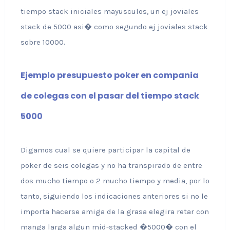
tiempo stack iniciales mayusculos, un ej joviales
stack de 5000 asi� como segundo ej joviales stack
sobre 10000.
Ejemplo presupuesto poker en compania
de colegas con el pasar del tiempo stack
5000
Digamos cual se quiere participar la capital de
poker de seis colegas y no ha transpirado de entre
dos mucho tiempo o 2 mucho tiempo y media, por lo
tanto, siguiendo los indicaciones anteriores si no le
importa hacerse amiga de la grasa elegira retar con
manga larga algun mid-stacked �5000� con el