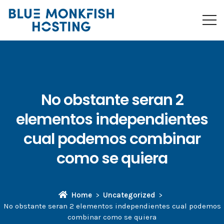
No obstante seran 2
elementos independientes
cual podemos combinar
como se quiera
Home
Uncategorized
No obstante seran 2 elementos independientes cual podemos
combinar como se quiera