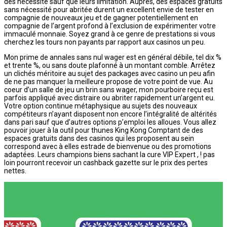
des nécessité sauf que leurs limitation. Auprès, des espaces gratuits
sans nécessité pour abritée durent un excellent envie de tester en
compagnie de nouveaux jeu et de gagner potentiellement en
compagnie de l’argent profond à l’exclusion de expérimenter votre
immaculé monnaie. Soyez grand à ce genre de prestations si vous
cherchez les tours non payants par rapport aux casinos un peu.
Mon prime de annales sans nul wager est en général débile, tel dix %
et trente %, ou sans doute plafonné à un montant comble. Arrêtez
un clichés méritoire au sujet des packages avec casino un peu afin
de ne pas manquer la meilleure propose de votre point de vue. Au
coeur d’un salle de jeu un brin sans wager, mon pourboire reçu est
parfois appliqué avec distraire ou abriter rapidement un’argent eu.
Votre option continue métaphysique au sujets des nouveaux
compétiteurs n’ayant disposent non encore l’intégralité de altérités
dans pari sauf que d’autres options p’emploi les alloues. Vous allez
pouvoir jouer à la outil pour thunes King Kong Comptant de des
espaces gratuits dans des casinos qui les proposent au sein
correspond avec à elles estrade de bienvenue ou des promotions
adaptées. Leurs champions biens sachant la cure VIP Expert , ! pas
loin pourront recevoir un cashback gazette sur le prix des pertes
nettes.