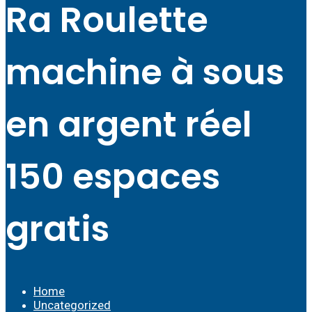
Ra Roulette
machine à sous
en argent réel
150 espaces
gratis
Home
Uncategorized