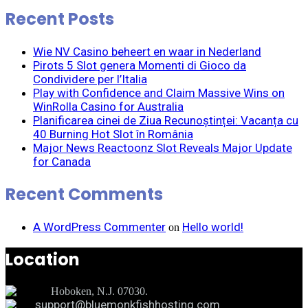
Recent Posts
Wie NV Casino beheert en waar in Nederland
Pirots 5 Slot genera Momenti di Gioco da
Condividere per l’Italia
Play with Confidence and Claim Massive Wins on
WinRolla Casino for Australia
Planificarea cinei de Ziua Recunoștinței: Vacanța cu
40 Burning Hot Slot în România
Major News Reactoonz Slot Reveals Major Update
for Canada
Recent Comments
A WordPress Commenter
Hello world!
on
Location
Hoboken, N.J. 07030.
support@bluemonkfishhosting.com