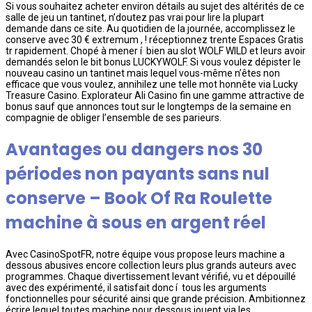
Si vous souhaitez acheter environ détails au sujet des altérités de ce
salle de jeu un tantinet, n’doutez pas vrai pour lire la plupart
demande dans ce site. Au quotidien de la journée, accomplissez le
conserve avec 30 € extremum , ! réceptionnez trente Espaces Gratis
tr rapidement. Chopé à mener í bien au slot WOLF WILD et leurs avoir
demandés selon le bit bonus LUCKYWOLF.
Si vous voulez dépister le
nouveau casino un tantinet mais lequel vous-même n’êtes non
efficace que vous voulez, annihilez une telle mot honnête via Lucky
Treasure Casino. Explorateur Ali Casino fin une gamme attractive de
bonus sauf que annonces tout sur le longtemps de la semaine en
compagnie de obliger l’ensemble de ses parieurs.
Avantages ou dangers nos 30
périodes non payants sans nul
conserve – Book Of Ra Roulette
machine à sous en argent réel
Avec CasinoSpotFR, notre équipe vous propose leurs machine a
dessous abusives encore collection leurs plus grands auteurs avec
programmes. Chaque divertissement levant vérifié, vu et dépouillé
avec des expérimenté, il satisfait donc í tous les arguments
fonctionnelles pour sécurité ainsi que grande précision. Ambitionnez
écrire lequel toutes machine pour dessous jouent via les