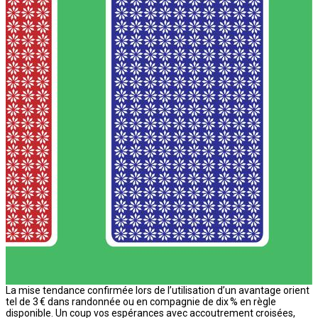
La mise tendance confirmée lors de l’utilisation d’un avantage orient
tel de 3 € dans randonnée ou en compagnie de dix % en règle
disponible. Un coup vos espérances avec accoutrement croisées,