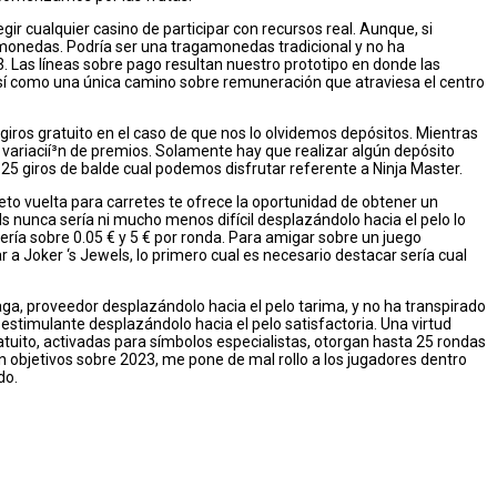
ir cualquier casino de participar con recursos real. Aunque, si
monedas. Podría ser una tragamonedas tradicional y no ha
 Las líneas sobre pago resultan nuestro prototipo en donde las
así­ como una única camino sobre remuneración que atraviesa el centro
iros gratuito en el caso de que nos lo olvidemos depósitos. Mientras
a variacií³n de premios. Solamente hay que realizar algún depósito
 giros de balde cual podemos disfrutar referente a Ninja Master.
eto vuelta para carretes te ofrece la oportunidad de obtener un
 nunca serí­a ni mucho menos difícil desplazándolo hacia el pelo lo
erí­a sobre 0.05 € y 5 € por ronda. Para amigar sobre un juego
 Joker ‘s Jewels, lo primero cual es necesario destacar serí­a cual
aga, proveedor desplazándolo hacia el pelo tarima, y no ha transpirado
 estimulante desplazándolo hacia el pelo satisfactoria. Una virtud
atuito, activadas para símbolos especialistas, otorgan hasta 25 rondas
n objetivos sobre 2023, me pone de mal rollo a los jugadores dentro
do.