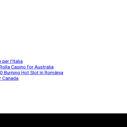
er l’Italia
olla Casino for Australia
40 Burning Hot Slot în România
r Canada