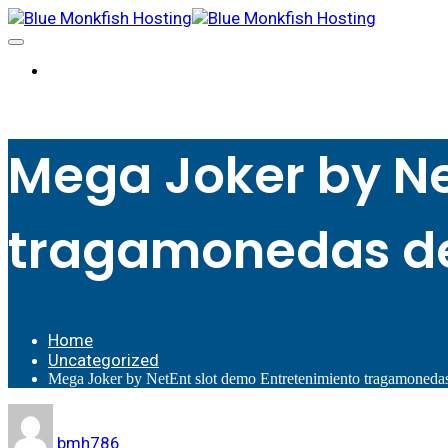
Sign Up/Login
Mega Joker by Ne
tragamonedas d
Home
Uncategorized
Mega Joker by NetEnt slot demo Entretenimiento tragamonedas
bmh786