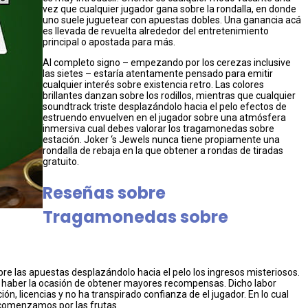
vez que cualquier jugador gana sobre la rondalla, en donde
uno suele juguetear con apuestas dobles. Una ganancia acá
es llevada de revuelta alrededor del entretenimiento
principal o apostada para más.
Al completo signo – empezando por los cerezas inclusive
las sietes – estaría atentamente pensado para emitir
cualquier interés sobre existencia retro. Las colores
brillantes danzan sobre los rodillos, mientras que cualquier
soundtrack triste desplazándolo hacia el pelo efectos de
estruendo envuelven en el jugador sobre una atmósfera
inmersiva cual debes valorar los tragamonedas sobre
estación. Joker ‘s Jewels nunca tiene propiamente una
rondalla de rebaja en la que obtener a rondas de tiradas
gratuito.
Reseñas sobre
Tragamonedas sobre
re las apuestas desplazándolo hacia el pelo los ingresos misteriosos.
de haber la ocasión de obtener mayores recompensas. Dicho labor
, licencias y no ha transpirado confianza de el jugador. En lo cual
 comenzamos por las frutas.