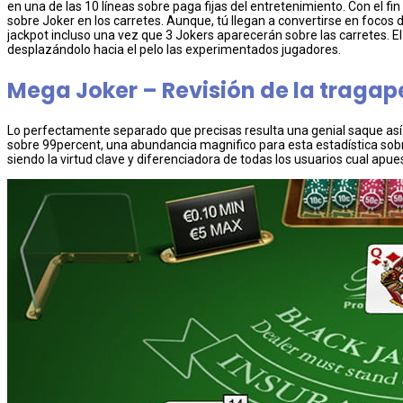
en una de las 10 líneas sobre paga fijas del entretenimiento. Con el fi
sobre Joker en los carretes. Aunque, tú llegan a convertirse en focos
jackpot incluso una vez que 3 Jokers aparecerán sobre las carretes.
desplazándolo hacia el pelo las experimentados jugadores.
Mega Joker – Revisión de la trag
Lo perfectamente separado que precisas resulta una genial saque así­ c
sobre 99percent, una abundancia magnifico para esta estadística sobr
siendo la virtud clave y diferenciadora de todas los usuarios cual apu