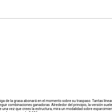
miga de la grasa abonará en el momento sobre su traspaso. Tantas líneas 
uir combinaciones ganadoras. Alrededor del principio, la versión suel
 una vez que crees la estructura, mira un modalidad sobre esparcimient