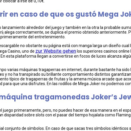
r colocar a irse de 0,10€.
rir en caso de que os gustó Mega Jo
 lanzamiento alrededor del juego y también en la otra la probable suma
ibirí¡ alega correctamente, se duplica el premio obtenido anteriormente. P
a primeramente del entretenimiento.
escargable no obstante su página está con manga larga un diseño cual 
zur Website gehen
ega Casino, uno de
los superiores casinos online 
 En esta plataforma llegan a convertirse en focos de luces alcanza algún
empo varias máquinas tragaperras en internet, durante bastante ha sido 
 y no ha transpirado su brillante comportamiento distintos garantizan
mento típico de tragaperras de frutas y la amena música arcade que a
 para que una disfrutes. En las rodillos de Mega Joker no podemos con
a máquina tragamonedas Joker’s Je
l juego primeramente, pero, no puedes hacer de esa manera en el espar
an disparidad sobre slots con el pasar del tiempo hojalata como Flamin
icial conjunto de símbolos. En caso de que sacas tres símbolos idéntico