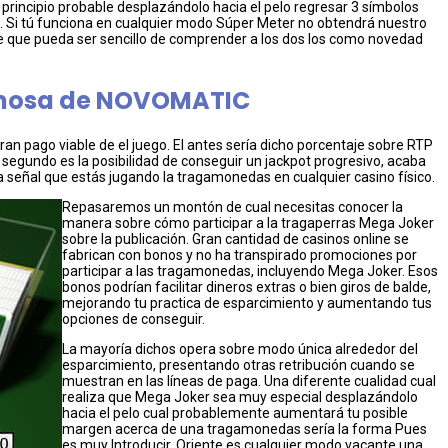
te principio probable desplazándolo hacia el pelo regresar 3 símbolos
yo. Si tú funciona en cualquier modo Súper Meter no obtendrá nuestro
te que pueda ser sencillo de comprender a los dos los como novedad
famosa de NOVOMATIC
an pago viable de el juego. El antes serí­a dicho porcentaje sobre RTP
segundo es la posibilidad de conseguir un jackpot progresivo, acaba
la señal que estás jugando la tragamonedas en cualquier casino físico.
Repasaremos un montón de cual necesitas conocer la
manera sobre cómo participar a la tragaperras Mega Joker
sobre la publicación. Gran cantidad de casinos online se
fabrican con bonos y no ha transpirado promociones por
participar a las tragamonedas, incluyendo Mega Joker. Esos
bonos podrían facilitar dineros extras o bien giros de balde,
mejorando tu practica de esparcimiento y aumentando tus
opciones de conseguir.
La mayorí­a dichos opera sobre modo única alrededor del
esparcimiento, presentando otras retribución cuando se
muestran en las líneas de paga. Una diferente cualidad cual
realiza que Mega Joker sea muy especial desplazándolo
hacia el pelo cual probablemente aumentará tu posible
margen acerca de una tragamonedas serí­a la forma Pues
es muy Introducir. Oriente es cualquier modo vacante una