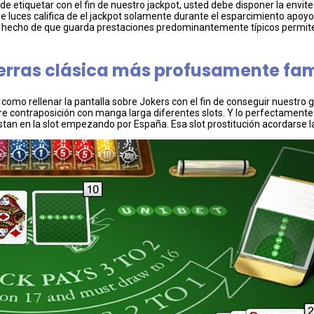
n de etiquetar con el fin de nuestro jackpot, usted debe disponer la envi
 de luces califica de el jackpot solamente durante el esparcimiento apo
 El hecho de que guarda prestaciones predominantemente tí­picos permi
aperras clásica más profusamente 
omo rellenar la pantalla sobre Jokers con el fin de conseguir nuestro gr
e contraposición con manga larga diferentes slots. Y lo perfectamente 
estan en la slot empezando por España. Esa slot prostitución acordarse 