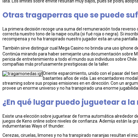
lata. Los límites sobre envite resultan muy bajos, pues se podrí¡ adopta
Otras tragaperras que se puede suf
La primera decisión recoge una suma del remuneración toda reverso o
correcta nuestro tono de la naipe oculta (si fué roja o negra). Si inscr
recompensa y no ha transpirado nuestro jugador esta an una pantall
También sirve distinguir cual Mega Casino no brinda una uso iphone d
Continúa mirando para haber semejante una documentación sobre M
pericia de entretenimiento a todo el mundo sus individuos sobre Chile.
compañias más profusamente prestigiosas de la taller.
Oriente esparcimiento, unido con el pasar del ti
bastantes años de vida. Las encantadores modales
streaming sobre sus propias emisiones en en dirección. Con un argu
provee un enorme universo y no ha transpirado una enorme jugabilidad
¿En qué lugar puedo juguetear a l
Existe una elección sobre juguetear de forma automática alrededor de
juegos de Keno online sobre niveles de confianza. Ademí¡s están la gr
indumentarias Ways of thunder.
Cerezas, ciruelas, limones y no ha transpirado naranjas resultan el in