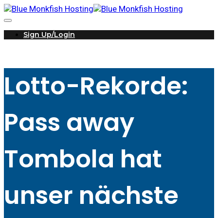
Sign Up/Login
Lotto-Rekorde:
Pass away
Tombola hat
unser nächste