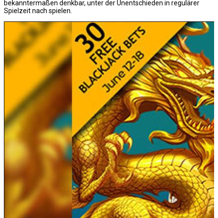
bekanntermaßen denkbar, unter der Unentschieden in regulärer
Spielzeit nach spielen.