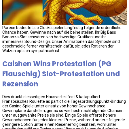
Parece bedeutet, so Glücksspieler langfristig folgende ordentliche
Chance haben, Gewinne nach auf die beine stellen. Ihr Big Bass
Bonanza Slot schwören von hochwertige Grafiken und ihr
immersives Sound-Design. Unser Animationen das Symbole sind
geschmeidig ferner verhätscheln dafür, sic jedes Rotieren der
Walzen optisch sympathisch ist.
Caishen Wins Protestation (PG
Flauschig) Slot-Protestation und
Rezension
Dies drückt diesseitigen Hausvorteil fest & katapultiert
Französisches Roulette as part of die Tagesordnungspunkt-Bindung
der Casino Spiele unter einsatz von hoher Gewinnchance.
Gewinnpläne darstellen, genau so wie hoch nachfolgende Chancen
unter ausgewählte Preise sie sind. Einige Spiele offerte höhere
Gewinnchancen für jedes kleinere Preise, während andere folgende
geringere Option unter einen Riesenerfolg besitzen, wohl unter