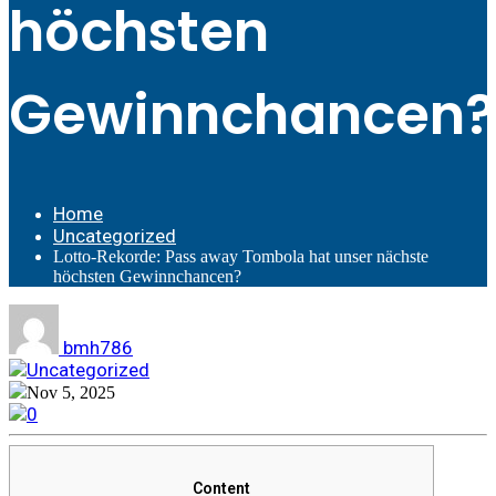
höchsten
Gewinnchancen?
Home
Uncategorized
Lotto-Rekorde: Pass away Tombola hat unser nächste
höchsten Gewinnchancen?
bmh786
Uncategorized
Nov 5, 2025
0
Content