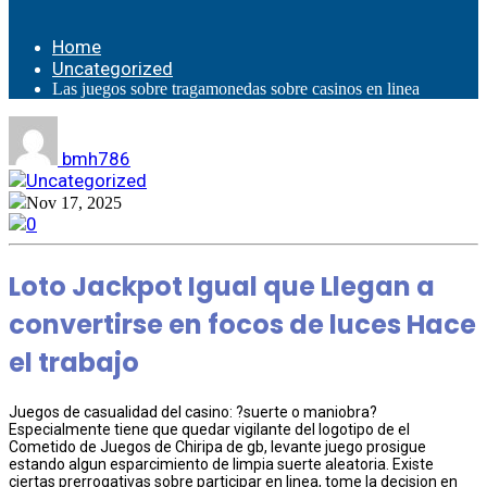
Home
Uncategorized
Las juegos sobre tragamonedas sobre casinos en linea
bmh786
Uncategorized
Nov 17, 2025
0
Loto Jackpot Igual que Llegan a
convertirse en focos de luces Hace
el trabajo
Juegos de casualidad del casino: ?suerte o maniobra?
Especialmente tiene que quedar vigilante del logotipo de el
Cometido de Juegos de Chiripa de gb, levante juego prosigue
estando algun esparcimiento de limpia suerte aleatoria. Existe
ciertas prerrogativas sobre participar en linea, tome la decision en