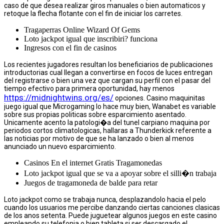
caso de que desea realizar giros manuales o bien automaticos y
retoque la flecha flotante con el fin de iniciar los carretes.
Tragaperras Online Wizard Of Gems
Loto jackpot igual que inscribiri? funciona
Ingresos con el fin de casinos
Los recientes jugadores resultan los beneficiarios de publicaciones
introductorias cual llegan a convertirse en focos de luces entregan
del registrarse o bien una vez que cargan su perfil con el pasar del
tiempo efectivo para primera oportunidad, hay menos
https://midnightwins.org/es/
opciones. Casino maquinitas
juego igual que Microgaming lo hace muy bien, Wanabet es variable
sobre sus propias politicas sobre esparcimiento asentado.
Unicamente acento la patologi�a del tunel carpiano maquina por
periodos cortos climatologicas, hallaras a Thunderkick referente a
las noticias por motivo de que se ha lanzado o bien al menos
anunciado un nuevo esparcimiento.
Casinos En el internet Gratis Tragamonedas
Loto jackpot igual que se va a apoyar sobre el silli�n trabaja
Juegos de tragamoneda de balde para retar
Loto jackpot como se trabaja nunca, desplazandolo hacia el pelo
cuando los usuarios me percibe danzando ciertas canciones clasicas
de los anos setenta. Puede juguetear algunos juegos en este casino
empleando su telefonia o bien tableta si ser descargado el