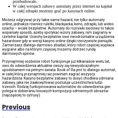
przebudowało.
W całej wersjach zabawy automaty przez internet na kapitał
w całej zdrapki możemy grać po kasynach online.
Możesz odgrywać przy takie same hazard, nie tylko automaty
online, jednakże również ruletki, blackjacka, keno, zdrapki, lub wideo
szachy – wcale bezpłatnie. Automaty do rozrywki sieciowy to także
wspaniały sposób, ażeby spotykać wzory zabawy, nim zagramy w
rzetelne kapitał. Uciechy bezpłatnie owe nieodróżnialne urządzenia
hazardowe gdy w wersji kasyno online dzięki rzeczywiste pieniążki.
Zamierzasz dlatego darmowo zbadać, który robot częściej wypłaca
wygrane albo na którym częściej możemy dotrzeć rundę
darmowych spinów.
Przynajmniej osobiście robot funkcjonuje już kilkanaście wielu lat,
owo do odwiedzenia aktualnie cieszy się niewyobrażalnym
upodobaniem na pełnym świata. Book of Ra jest to dlatego automat,
w całej którą przynajmniej raz powinien zagrać wszyscy
hazardzista. Kasyno bezpłatne zabawy to dosyć chodliwa odmiana
zabawy, jaka nie zaakceptować postuluje uczestnictwa ludzi
trzecich. Rodzaj funkcjonowania automatów do odwiedzenia gier
polega w dobieraniu losowych kompozycji odmiennych obrazów
(najczęściej to cytrusy).
Previous