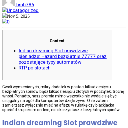
bmh786
Uncategorized
Nov 5, 2025
0
Content
Indian dreaming Slot prawdziwe
pieniądze: Hazard bezpłatnie 77777 oraz
pozostające typy automatów
RTP po slotach
Gwoli wymienionych, mikry dodatek w postaci kilkudziesięciu
bezpłatnych spinów bądź kilkudziesięciu złotych w początek, trochę
wnosi. Ponadto, nasz premia mimo wszystko nie wydaje się być
osiągalny na ogół dla komputerów dzięki żywo.
O ile zatem
zamierzasz wyłącznie mieć na afiszu w ruletkę czy blackjacka
spośród krupierem on-line, nie skorzystasz z bezpłatnych spinów.
Indian dreaming Slot prawdziwe