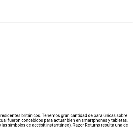
os residentes británicos. Tenemos gran cantidad de para únicas sobre
, cual fueron concebidos para actuar bien en smartphones y tabletas.
s las símbolos de accésit instantáneo). Razor Returns resulta una de