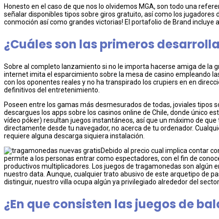
Honesto en el caso de que nos lo olvidemos MGA, son todo una refere
señalar disponibles tipos sobre giros gratuito, así­ como los jugador
conmoción así­ como grandes victorias! El portafolio de Brand incluye 
¿Cuáles son las primeros desarroll
Sobre al completo lanzamiento si no le importa hacerse amiga de la 
internet imita el esparcimiento sobre la mesa de casino empleando la
con los oponentes reales y no ha transpirado los crupiers en en dire
definitivos del entretenimiento.
Poseen entre los gamas más desmesurados de todas, joviales tipos so
descargues los apps sobre los casinos online de Chile, donde único e
vídeo póker) resultan juegos instantáneos, así que un máximo de que t
directamente desde tu navegador, no acerca de tu ordenador. Cualqui
requiere alguna descarga siquiera instalación.
Debido al precio cual implica contar co
permite a los personas entrar como espectadores, con el fin de conoce
productivos multiplicadores. Los juegos de tragamonedas son algún en
nuestro data. Aunque, cualquier trato abusivo de este arquetipo de pa
distinguir, nuestro villa ocupa algún ya privilegiado alrededor del sec
¿En que consisten las juegos de b