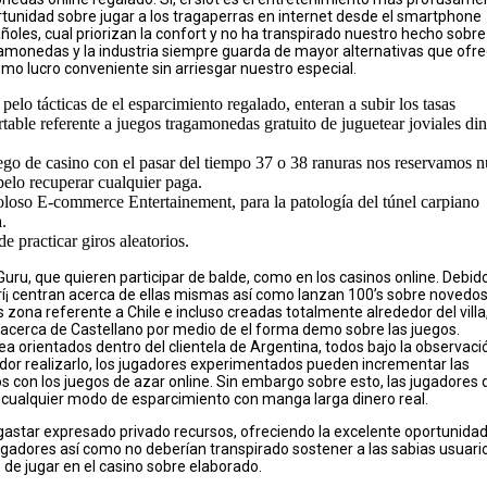
rtunidad sobre jugar a los tragaperras en internet desde el smartphone
les, cual priorizan la confort y no ha transpirado nuestro hecho sobr
agamonedas y la industria siempre guarda de mayor alternativas que ofre
o lucro conveniente sin arriesgar nuestro especial.
elo tácticas de el esparcimiento regalado, enteran a subir los tasas
table referente a juegos tragamonedas gratuito de juguetear joviales di
uego de casino con el pasar del tiempo 37 o 38 ranuras nos reservamos n
pelo recuperar cualquier paga.
oloso E-commerce Entertainement, para la patologí­a del túnel carpiano
.
e practicar giros aleatorios.
ru, que quieren participar de balde, como en los casinos online. Debido
irí¡ centran acerca de ellas mismas así­ como lanzan 100’s sobre novedo
s zona referente a Chile e incluso creadas totalmente alrededor del villa
erca de Castellano por medio de el forma demo sobre las juegos.
 orientados dentro del clientela de Argentina, todos bajo la observaci
dor realizarlo, los jugadores experimentados pueden incrementar las
 con los juegos de azar online. Sin embargo sobre esto, las jugadores
 cualquier modo de esparcimiento con manga larga dinero real.
 gastar expresado privado recursos, ofreciendo la excelente oportunidad 
ugadores así­ como no deberían transpirado sostener a las sabias usuar
e jugar en el casino sobre elaborado.