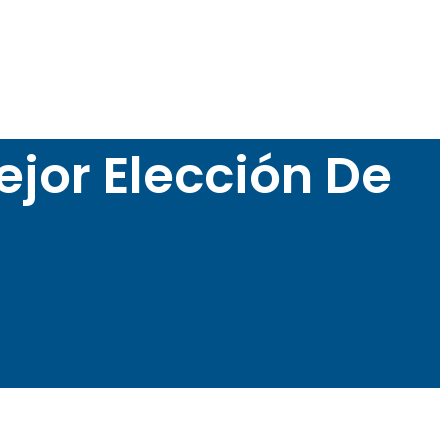
jor Elección De