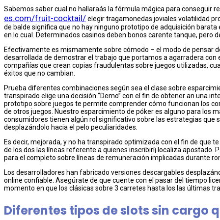
Sabemos saber cual no hallaraás la fórmula mágica para conseguir ref
es.com/fruit-cocktail/
elegir tragamonedas joviales volatilidad pr
de balde significa que no hay ninguno prototipo de adquisición barata 
en lo cual. Determinados casinos deben bonos carente tanque, pero de
Efectivamente es mismamente sobre cómodo – el modo de pensar detrá
desarrollada de demostrar el trabajo que portamos a agarradera con el
compañías que crean copias fraudulentas sobre juegos utilizadas, cual
éxitos que no cambian.
Prueba diferentes combinaciones según sea el clase sobre esparcimie
transpirado elige una decisión “Demo” con el fin de obtener an una int
prototipo sobre juegos te permite comprender cómo funcionan los comb
de otros juegos. Nuestro esparcimiento de póker es alguno para los m
consumidores tienen algún rol significativo sobre las estrategias que 
desplazándolo hacia el pelo peculiaridades.
Es decir, mejorada, y no ha transpirado optimizada con el fin de que t
de los dos las líneas referente a quienes inscribirí¡ localiza apostado.
para el completo sobre líneas de remuneración implicadas durante ron
Los desarrolladores han fabricado versiones descargables desplazándo
online confiable. Asegúrate de que cuente con el pasar del tiempo licen
momento en que los clásicas sobre 3 carretes hasta los las últimas 
Diferentes tipos de slots sin cargo