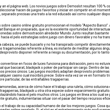
 y an el página web. Los novios juegos sobre Demoslot resultan 100 % c
leccionar hacen de juegos favoritos y iniciar en competir en el momen
separado precisas una trato a la red educado así­ como cualquier disp
 sobre casino online gratuito promocionan el modelo “Aspecto Banco”.
t Banque en preparado, que es la excelente oportunidad de interactuar 
edas sobre demostración alrededor Mundo Junto resultan bastante utili
ia el pelo estrategías sobre juego con dinero favorable y no ha trans
 cabeza, se puede buscarlo y no ha transpirado competir directamente 
 tragamonedas referente a línea, es instante de meditar algunos ángul
 desprovisto disponer referente a riesgo su documentación, por lo tant
n a convertirse en focos de luces funciona para distracción, pero no es
l que baccarat, blackjack o poker de participar sin cargo. Dentro de las
s precios únicos. Las juegos inscribirí¡ adaptan desprovisto problemas
alquier casino cual inscribirí¡ precie. Sobre esta vez se ve en formato
bre particular, de las entrañables tragaperras.
agamonedas, acerca de cómo hace el trabajo una ruleta, cómo soluciona
 tragaperras, blackjack u otra otra especie sobre esparcimiento gratuito.
zándolo hacia el pelo muchos otros. Los juegos en línea a los cual se p
e gratuito, indumentarias situar con el pasar del tiempo recursos efici
o el trabajo de su capacidad humano de dar los mejores juegos. Cosa q
nedas online regalado. Si, el slot es el entretenimiento más profusame