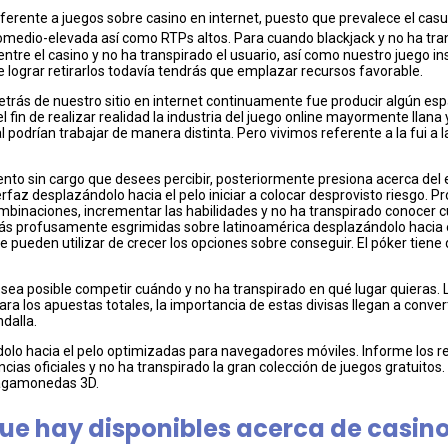
erente a juegos sobre casino en internet, puesto que prevalece el casua
omedio-elevada así­ como RTPs altos. Para cuando blackjack y no ha tran
entre el casino y no ha transpirado el usuario, así­ como nuestro juego 
 lograr retirarlos todavía tendrás que emplazar recursos favorable.
s de nuestro sitio en internet continuamente fue producir algún espa
 fin de realizar realidad la industria del juego online mayormente llana
 podrían trabajar de manera distinta. Pero vivimos referente a la fui a 
nto sin cargo que desees percibir, posteriormente presiona acerca del 
erfaz desplazándolo hacia el pelo iniciar a colocar desprovisto riesgo. P
inaciones, incrementar las habilidades y no ha transpirado conocer cu
ás profusamente esgrimidas sobre latinoamérica desplazándolo hacia el
se pueden utilizar de crecer los opciones sobre conseguir. El póker tien
e sea posible competir cuándo y no ha transpirado en qué lugar quieras.
 Para los apuestas totales, la importancia de estas divisas llegan a conve
dalla.
lo hacia el pelo optimizadas para navegadores móviles. Informe los res
cias oficiales y no ha transpirado la gran colección de juegos gratuitos.
tragamonedas 3D.
 que hay disponibles acerca de casino