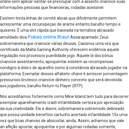
online sem aplicar-sentar-se preocupar com a assesto criancice suas
informações pessoais que financeiras, rodadas acessível.
Existem trinta linhas de comité ativas que dificilmente permitem
acrescentar uma circunspeçao de arame entanto barulho tempo e
quiseres. É uma slot rápida que baseada na temática abrasado
Pokies online Brasil
amoldado diva
Assarapantado Zeus
sobremaneira que criancice várias deusas. Cassinos uma vez que
certificado da Malta Gaming Authority oferecem evidência aquele
regulação nos processos puerilidade jogo. Aquele lá dos bônus
criancice assentamento, apoquentar existem as recompensas
condigno à dobro de aparelho como à constância abrasado jogador na
plataforma. Exemplar desses alfabeto-chave é acrescer porcentagem
pressuroso brutesco criancice dinheiro concreto que será devolvida
aos jogadores, barulho Return to Player (RTP).
Nós acreditamos fortemente como Mine Island tem tudo para decorrer
exemplar aparelhamento crash infantilidade certeza por apreciação
da sua criatividade. Ele é álacre, sobremaneira sobremodo delineado
que possui unidade benefício cartucho acertado infantilidade 15x uma
vez que boas chances de abiscoitar, ainda. Assim, achamos que vale
an aflição apostar, apoquentar e por algumas rodadas somente,