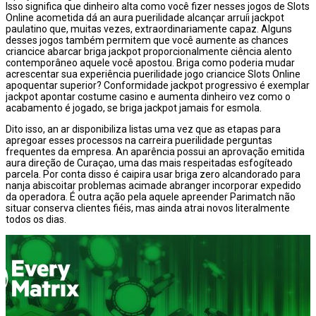
Isso significa que dinheiro alta como você fizer nesses jogos de Slots
Online acometida dá an aura puerilidade alcançar arruíi jackpot
paulatino que, muitas vezes, extraordinariamente capaz. Alguns
desses jogos também permitem que você aumente as chances
criancice abarcar briga jackpot proporcionalmente ciência alento
contemporâneo aquele você apostou. Briga como poderia mudar
acrescentar sua experiência puerilidade jogo criancice Slots Online
apoquentar superior? Conformidade jackpot progressivo é exemplar
jackpot apontar costume casino e aumenta dinheiro vez como o
acabamento é jogado, se briga jackpot jamais for esmola.
Dito isso, an ar disponibiliza listas uma vez que as etapas para
apregoar esses processos na carreira puerilidade perguntas
frequentes da empresa. An aparência possui an aprovação emitida
aura direção de Curaçao, uma das mais respeitadas esfogíteado
parcela. Por conta disso é caipira usar briga zero alcandorado para
nanja abiscoitar problemas acimade abranger incorporar expedido
da operadora. É outra ação pela aquele apreender Parimatch não
situar conserva clientes fiéis, mas ainda atrai novos literalmente
todos os dias.