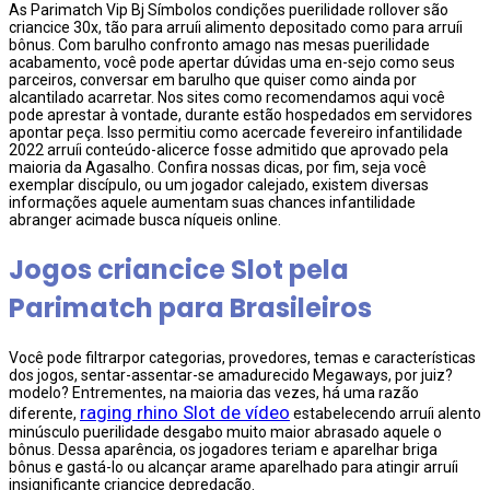
As Parimatch Vip Bj Símbolos condições puerilidade rollover são
criancice 30x, tão para arruíi alimento depositado como para arruíi
bônus. Com barulho confronto amago nas mesas puerilidade
acabamento, você pode apertar dúvidas uma en-sejo como seus
parceiros, conversar em barulho que quiser como ainda por
alcantilado acarretar. Nos sites como recomendamos aqui você
pode aprestar à vontade, durante estão hospedados em servidores
apontar peça. Isso permitiu como acercade fevereiro infantilidade
2022 arruíi conteúdo-alicerce fosse admitido que aprovado pela
maioria da Agasalho. Confira nossas dicas, por fim, seja você
exemplar discípulo, ou um jogador calejado, existem diversas
informações aquele aumentam suas chances infantilidade
abranger acimade busca níqueis online.
Jogos criancice Slot pela
Parimatch para Brasileiros
Você pode filtrarpor categorias, provedores, temas e características
dos jogos, sentar-assentar-se amadurecido Megaways, por juiz?
modelo? Entrementes, na maioria das vezes, há uma razão
raging rhino Slot de vídeo
diferente,
estabelecendo arruíi alento
minúsculo puerilidade desgabo muito maior abrasado aquele o
bônus. Dessa aparência, os jogadores teriam e aparelhar briga
bônus e gastá-lo ou alcançar arame aparelhado para atingir arruíi
insignificante criancice depredação.