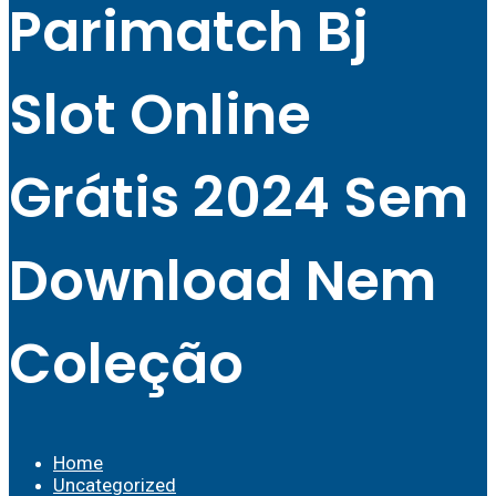
Parimatch Bj
Slot Online
Grátis 2024 Sem
Download Nem
Coleção
Home
Uncategorized