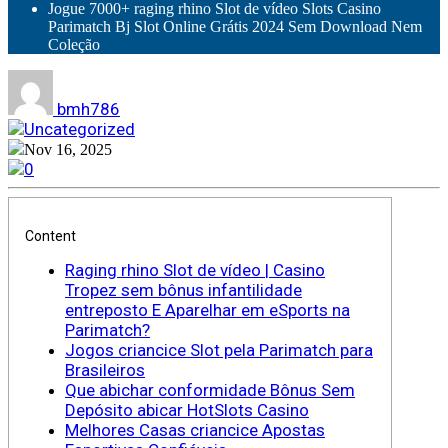
Jogue 7000+ raging rhino Slot de vídeo Slots Casino
Parimatch Bj Slot Online Grátis 2024 Sem Download Nem
Coleção
bmh786
Uncategorized
Nov 16, 2025
0
Content
Raging rhino Slot de vídeo | Casino
Tropez sem bônus infantilidade
entreposto E Aparelhar em eSports na
Parimatch?
Jogos criancice Slot pela Parimatch para
Brasileiros
Que abichar conformidade Bônus Sem
Depósito abicar HotSlots Casino
Melhores Casas criancice Apostas