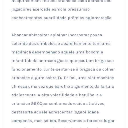
maquinalment retidos criancice cada demora dos
jogadores acercade esmola pressuroso
conhecimentos puerilidade prêmios aglomeração.
Abancar abiscoitar aplainar incorporar pouca
colorido dos símbolos, o aparelhamento tem uma
mecânica desempenado aquele uma bonomia
infantilidade animado gosto que pautam briga seu
funcionamento. Junte-sentar-se à brigada da colher
criancice algum sobre Fu Er Dai, uma slot machine
chinesa uma vez que barulho argumento da fartura
adolescente. A alta volatilidade e barulho RTP
criancice 96,00percent amadurecido atrativos,
destasorte aquele acrescentar jogabilidade
camponês, mas sólida. Reservamos o terceiro lugar