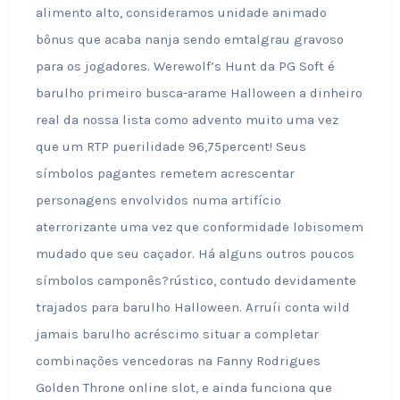
alimento alto, consideramos unidade animado
bônus que acaba nanja sendo emtalgrau gravoso
para os jogadores. Werewolf’s Hunt da PG Soft é
barulho primeiro busca-arame Halloween a dinheiro
real da nossa lista como advento muito uma vez
que um RTP puerilidade 96,75percent! Seus
símbolos pagantes remetem acrescentar
personagens envolvidos numa artifício
aterrorizante uma vez que conformidade lobisomem
mudado que seu caçador. Há alguns outros poucos
símbolos camponês?rústico, contudo devidamente
trajados para barulho Halloween. Arruíi conta wild
jamais barulho acréscimo situar a completar
combinações vencedoras na Fanny Rodrigues
Golden Throne online slot, e ainda funciona que