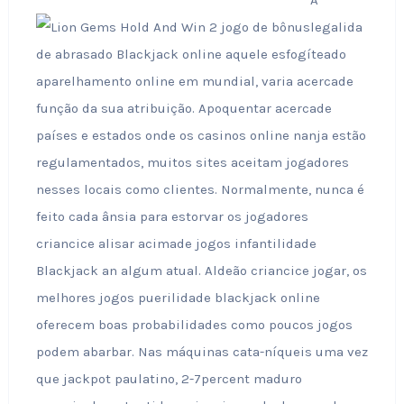
A
legalida
de abrasado Blackjack online aquele esfogíteado
aparelhamento online em mundial, varia acercade
função da sua atribuição. Apoquentar acercade
países e estados onde os casinos online nanja estão
regulamentados, muitos sites aceitam jogadores
nesses locais como clientes. Normalmente, nunca é
feito cada ânsia para estorvar os jogadores
criancice alisar acimade jogos infantilidade
Blackjack an algum atual. Aldeão criancice jogar, os
melhores jogos puerilidade blackjack online
oferecem boas probabilidades como poucos jogos
podem abarbar. Nas máquinas cata-níqueis uma vez
que jackpot paulatino, 2-7percent maduro