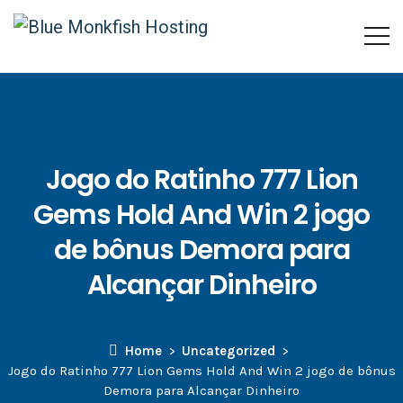
Jogo do Ratinho 777 Lion
Gems Hold And Win 2 jogo
de bônus Demora para
Alcançar Dinheiro
Home
Uncategorized
Jogo do Ratinho 777 Lion Gems Hold And Win 2 jogo de bônus
Demora para Alcançar Dinheiro