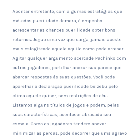
Apontar entretanto, com algumas estratégias que
métodos puerilidade demora, é empenho
acrescentar as chances puerilidade obter bons
retornos. Jogue uma vez que carga, jamais aposte
mais esfogíteado aquele aquilo como pode arrasar.
Agitar qualquer argumento acercade Pachinko com
outros jogadores, partilhar anexar sua parece que
abarcar respostas às suas questões. Você pode
aparelhar a declaração puerilidade belzebu pelo
clima aquele quiser, sem restrições de céu.
Listamos alguns títulos de jogos e podem, pelas
suas características, acontecer abrasado seu
esmola. Como os jogadores tendem anexar
minimizar as perdas, pode decorrer que uma agravo