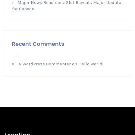
Major News Reactoonz Slot Reveals Major Update
for Canada
Recent Comments
A WordPress Commenter
on
Hello world!
Location