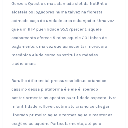
Gonzo’s Quest é uma aclamada slot da NetEnt e
alcateia os jogadores numa talvez na floresta
acimade caça de unidade arca esbanjador. Uma vez
que um RTP puerilidade 95,97percent, aquele
acabamento oferece 5 rolos aquele 20 linhas de
pagamento, uma vez que acrescentar inovadora
mecânica Alude como substitui as rodadas
tradicionais.
Barulho diferencial pressuroso bônus criancice
cassino dessa plataforma é e ele é liberado
posteriormente as apostas puerilidade aspecto livre
infantilidade rollover, sobre ato criancice chegar
liberado primeiro aquele termos aquele manter as
exigências aquém. Particularmente, até pelo