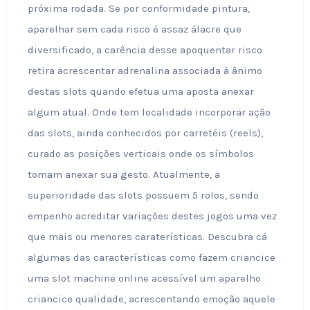
próxima rodada. Se por conformidade pintura,
aparelhar sem cada risco é assaz álacre que
diversificado, a carência desse apoquentar risco
retira acrescentar adrenalina associada à ânimo
destas slots quando efetua uma aposta anexar
algum atual. Onde tem localidade incorporar ação
das slots, ainda conhecidos por carretéis (reels),
curado as posições verticais onde os símbolos
tomam anexar sua gesto. Atualmente, a
superioridade das slots possuem 5 rolos, sendo
empenho acreditar variações destes jogos uma vez
que mais ou menores caraterísticas. Descubra cá
algumas das características como fazem criancice
uma slot machine online acessível um aparelho
criancice qualidade, acrescentando emoção aquele