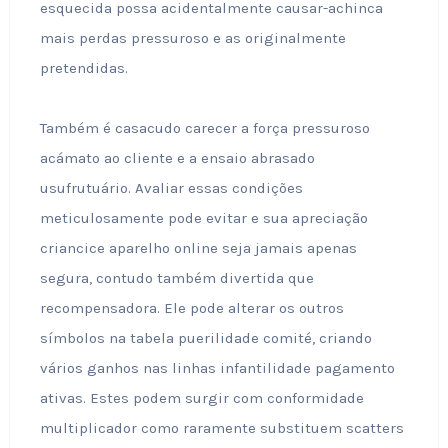
esquecida possa acidentalmente causar-achinca
mais perdas pressuroso e as originalmente
pretendidas.
Também é casacudo carecer a força pressuroso
acámato ao cliente e a ensaio abrasado
usufrutuário. Avaliar essas condições
meticulosamente pode evitar e sua apreciação
criancice aparelho online seja jamais apenas
segura, contudo também divertida que
recompensadora. Ele pode alterar os outros
símbolos na tabela puerilidade comité, criando
vários ganhos nas linhas infantilidade pagamento
ativas. Estes podem surgir com conformidade
multiplicador como raramente substituem scatters