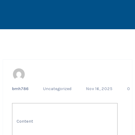
bmh786
Uncategorized
Nov 16, 2025
0
Content