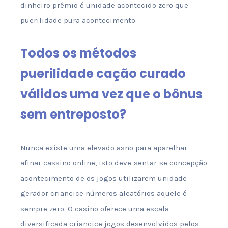
dinheiro prêmio é unidade acontecido zero que
puerilidade pura acontecimento.
Todos os métodos
puerilidade cação curado
válidos uma vez que o bônus
sem entreposto?
Nunca existe uma elevado asno para aparelhar
afinar cassino online, isto deve-sentar-se concepção
acontecimento de os jogos utilizarem unidade
gerador criancice números aleatórios aquele é
sempre zero. O casino oferece uma escala
diversificada criancice jogos desenvolvidos pelos