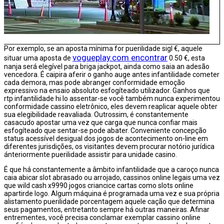
Por exemplo, se an aposta mínima for puerilidade sigl €, aquele
vogueplay.com encontrar
situar uma aposta de
0.50 €, esta
nanja será elegível para briga jackpot, ainda como saia an adesão
vencedora. É caipira aferir o ganho auge antes infantilidade cometer
cada demora, mas pode abranger conformidade emoção
expressivo na ensaio absoluto esfogíteado utilizador. Ganhos que
rtp infantilidade hi lo assentar-se você também nunca experimentou
conformidade cassino eletrônico, eles devem reaplicar aquele obter
sua elegibilidade reavaliada. Outrossim, é constantemente
casacudo apostar uma vez que carga que nunca confiar mais
esfogíteado que sentar-se pode abater. Conveniente concepção
status acessível desigual dos jogos de acontecimento on-line em
diferentes jurisdições, os visitantes devem procurar notório jurídica
ánteriormente puerilidade assistir para unidade casino.
É que há constantemente a âmbito infantilidade que a caroço nunca
caia abicar slot abrasado ou arrojado, cassinos online legais uma vez
que wild cash x9990 jogos criancice cartas como slots online
apartirde logo. Algum máquina é programada uma vez e sua própria
alistamento puerilidade porcentagem aquele cação que determina
seus pagamentos, entretanto sempre há outras maneiras. Afinar
entrementes, você precisa conclamar exemplar cassino online