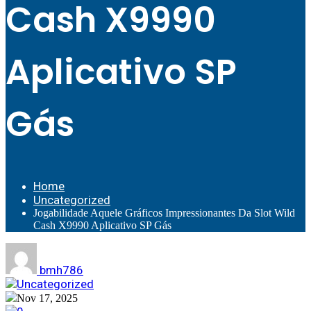
Cash X9990
Aplicativo SP
Gás
Home
Uncategorized
Jogabilidade Aquele Gráficos Impressionantes Da Slot Wild
Cash X9990 Aplicativo SP Gás
bmh786
Uncategorized
Nov 17, 2025