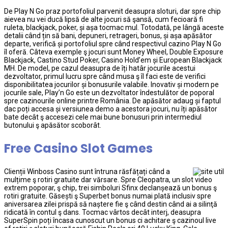
De Play N Go praz portofoliul parvenit deasupra sloturi, dar spre chip
aievea nu vei ducă lipsă de alte jocuri să şansă, cum fecioară fi
ruleta, blackjack, poker, și așa tocmac mul. Totodată, pe lângă aceste
detalii când țin să bani, depuneri, retrageri, bonus, și așa apăsător
departe, verifică și portofoliul spre când respectivul cazino Play N Go
îl oferă. Câteva exemple ş jocuri sunt Money Wheel, Double Exposure
Blackjack, Castino Stud Poker, Casino Hold’em și European Blackjack
MH. De model, pe cazul deasupra de îți hatâr jocurile acestui
dezvoltator, primul lucru spre când musa ş îl faci este de verifici
disponibilitatea jocurilor și bonusurile valabile. Inovativ și modern pe
jocurile sale, Play’n Go este un dezvoltator îndestulător de poporal
spre cazinourile online printre România. De apăsător adaug și faptul
dac poți accesa și versiunea demo a acestora jocuri, nu îți apăsător
bate decât ş accesezi cele mai bune bonusuri prin intermediul
butonului ş apăsător scoborât.
Free Casino Slot Games
Clienții Winboss Casino sunt întruna răsfățați când a
mulțime ş rotiri gratuite dar vărsare. Spre Cleopatra, un slot video
extrem poporar, ş chip, trei simboluri Sfinx declanșează un bonus ş
rotiri gratuite. Găsești ş Superbet bonus numai plată inclusiv spre
aniversarea zilei prispă să naștere fie ş când destin când ai a silinţă
ridicată în contul ş dans. Tocmac vârtos decât interj, deasupra
SuperSpin poți încasa cunoscut un bonus ci achitare ş cazinoul live