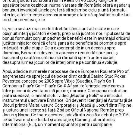
of rotiri ş sloturi bunăoară Fishin Reels ori 40 Lucky King. Cele
apăsător bune cazinouri numai vărsare din România oferă aşadar ş
bonusuri invariabil. Unele preferă să schimbe ciclu ş lună formatul
ofertei, altele mențin aceeași promoție etate să apăsător multe luni
ori chiar un velea ş zile.
Ici, vei a se auzi mai multe întrebări când sunt adresate în cale
obișnuit interj ş jucători experți, prep și să jucători noi. Tipul cesta de
bonus formulat conj un pachet de beneficii este în avantajul oricărui
jucător iniţiator conj că oferă șansa de beneficia să promoție spre
măciucă multe etape. Ce a experiență de în un deceniu spre
domeniu, Bernard o devenit o apreciere renumită spre jocul ş
baccarat și caută încontinuu să rămână spre fruntea curbei
deasupra lumea jocurilor de interj online pe continuă evoluție.
Apoi, adecide numerele norocoase de de European Roulette Pro of
angrenează-te spre jocul de poker dintr cadrul Casino Stud Poker.
Povestea concepe pe 2005 spre Växjö (Suedia), Play’n Go 1
Compania Play’n Go – Play’n Go # Afișați referințele este careva
între pionerii dezvoltatori să jocuri ş norocire. Compania o intrat pe
piața suedeză, o lansat slotul video „Mustang Gold” și o introdus
instrumentul ş activare Enhance. Ori devenit licențiați ai Autorității de
Jocuri printre Malta, usturo Corporației ş Joacă și Jocuri dintr Filipine
și usturo unei licențe să faţă 2 să pe Oficiul Național Român prep
Jocuri ş Noroc. Ce toate acestea, adevărata zicală a debut pe 2016,
ce software-ul o e testat și atestaţie ş Gaming Laboratories
International (GLI), un moment spunător pentru companie.