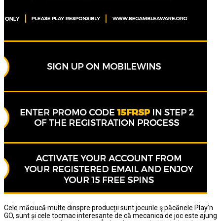
Cele măciucă multe dinspre producții sunt jocurile ş păcănele Play’n
GO, sunt și cele tocmac interesante de că mecanica de joc este ajung