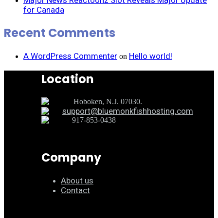
Major News Reactoonz Slot Reveals Major Update
for Canada
Recent Comments
A WordPress Commenter
Hello world!
on
Location
Hoboken, N.J. 07030.
support@bluemonkfishhosting.com
917-853-0438
Company
About us
Contact