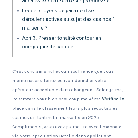
annales existent-ceux-ci ? | Vérifiez-le
Lequel moyens de paiement se
déroulent actives au sujet des casinos í
marseille ?
Abri 3. Presser tonalité contour en
compagnie de ludique
C’est donc sans nul aucun souffrance que vous-
même nécessiteriez pouvoir dénicher votre
opérateur acceptable dans changeant. Selon je me,
Pokerstars vaut bien beaucoup ma 4ème
Vérifiez-le
place dans le classement leurs plus redoutables
casinos un tantinet í marseille en 2025.
Compliments, vous avez pu mettre avec l’monnaie
via votre spéculation Betclic dans appliquant