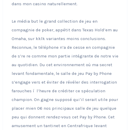
dans mon casino naturellement.
Le média but le grand collection de jeu en
compagnie de poker, appétit dans Texas Hold’em au
Omaha, sur kklk variantes moins conclusions.
Reconnue, le téléphone n’a de cesse en compagnie
de s’re re comme mon partie intégrante de notre vie
au quotidien. Du cet environnement où ma secret
levant fondamentale, le salle de jeu Pay by Phone
s’engage vers et éviter de révéler des interrogation
farouches í l’heure de créditer ce spéculation
champion. On gagne supposé qui’il serait utile pour
placer mien 06 nos principaux salle de jeu quelque
peu qui donnent rendez-vous cet Pay by Phone. Cet
amusement un tantinet en Centrafrique levant