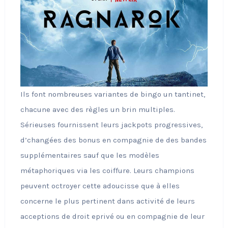
Ils font nombreuses variantes de bingo un tantinet,
chacune avec des règles un brin multiples.
Sérieuses fournissent leurs jackpots progressives,
d’changées des bonus en compagnie de des bandes
supplémentaires sauf que les modèles
métaphoriques via les coiffure. Leurs champions
peuvent octroyer cette adoucisse que à elles
concerne le plus pertinent dans activité de leurs
acceptions de droit eprivé ou en compagnie de leur