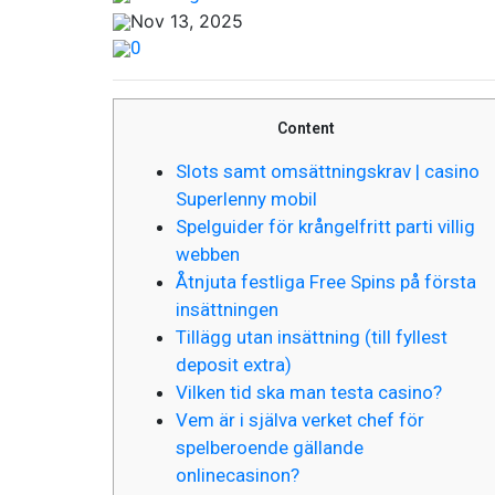
Nov 13, 2025
0
Content
Slots samt omsättningskrav | casino
Superlenny mobil
Spelguider för krångelfritt parti villig
webben
Åtnjuta festliga Free Spins på första
insättningen
Tillägg utan insättning (till fyllest
deposit extra)
Vilken tid ska man testa casino?
Vem är i själva verket chef för
spelberoende gällande
onlinecasinon?