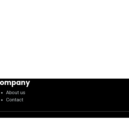
ompany
About us
Contact