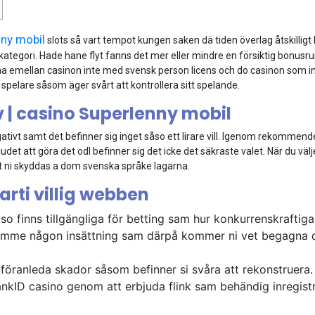
nny mobil
slots så vart tempot kungen saken dä tiden överlag åtskilli
kategori. Hade hane flyt fanns det mer eller mindre en försiktig bonusrun
 emellan casinon inte med svensk person licens och do casinon som inn
 spelare såsom äger svårt att kontrollera sitt spelande.
 | casino Superlenny mobil
egativt samt det befinner sig inget såso ett lirare vill. Igenom rekomme
judet att göra det odl befinner sig det icke det säkraste valet. När du 
 ni skyddas a dom svenska språke lagarna.
arti villig webben
so finns tillgängliga för betting sam hur konkurrenskraftiga
dkomme någon insättning sam därpå kommer ni vet begagna d
h föranleda skador såsom befinner si svåra att rekonstruera.
kID casino genom att erbjuda flink sam behändig inregistre