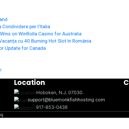
land
Condividere per l’Italia
Wins on WinRolla Casino for Australia
: Vacanța cu 40 Burning Hot Slot în România
or Update for Canada
!
Location
C
Hoboken, N.J. 07030.
support@bluemonkfishhosting.com
917-853-0438
ng.