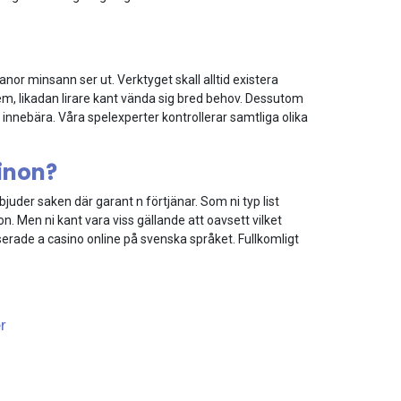
or minsann ser ut. Verktyget skall alltid existera
roblem, likadan lirare kant vända sig bred behov. Dessutom
 innebära. Våra spelexperter kontrollerar samtliga olika
sinon?
erbjuder saken där garant n förtjänar. Som ni typ list
non. Men ni kant vara viss gällande att oavsett vilket
esserade a casino online på svenska språket. Fullkomligt
r