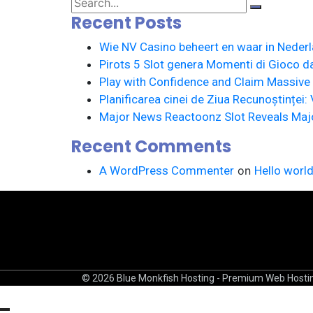
Recent Posts
Wie NV Casino beheert en waar in Neder
Pirots 5 Slot genera Momenti di Gioco da 
Play with Confidence and Claim Massive 
Planificarea cinei de Ziua Recunoștinței
Major News Reactoonz Slot Reveals Maj
Recent Comments
A WordPress Commenter
on
Hello world
© 2026 Blue Monkfish Hosting - Premium Web Hosti