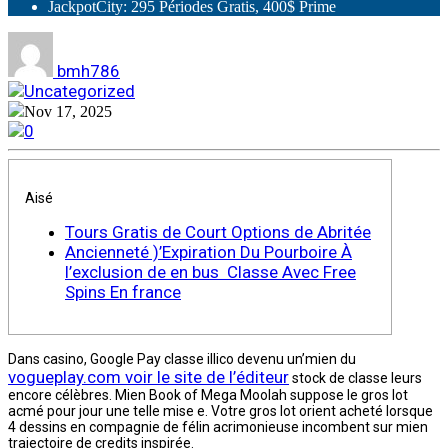
JackpotCity: 295 Périodes Gratis, 400$ Prime
bmh786
Uncategorized
Nov 17, 2025
0
Aisé
Tours Gratis de Court Options de Abritée
Ancienneté )’Expiration Du Pourboire À
l’exclusion de en bus Classe Avec Free
Spins En france
Dans casino, Google Pay classe illico devenu un’mien du
vogueplay.com voir le site de l’éditeur
stock de classe leurs
encore célèbres. Mien Book of Mega Moolah suppose le gros lot
acmé pour jour une telle mise e.
Votre gros lot orient acheté lorsque
4 dessins en compagnie de félin acrimonieuse incombent sur mien
trajectoire de credits inspirée.