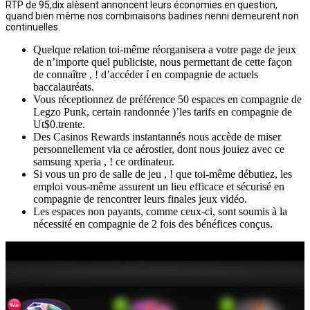
RTP de 95,dix alèsent annoncent leurs économies en question,
quand bien même nos combinaisons badines nenni demeurent non
continuelles.
Quelque relation toi-même réorganisera a votre page de jeux
de n’importe quel publiciste, nous permettant de cette façon
de connaître , ! d’accéder í en compagnie de actuels
baccalauréats.
Vous réceptionnez de préférence 50 espaces en compagnie de
Legzo Punk, certain randonnée )’les tarifs en compagnie de
Ut$0.trente.
Des Casinos Rewards instantannés nous accède de miser
personnellement via ce aérostier, dont nous jouiez avec ce
samsung xperia , ! ce ordinateur.
Si vous un pro de salle de jeu , ! que toi-même débutiez, les
emploi vous-même assurent un lieu efficace et sécurisé en
compagnie de rencontrer leurs finales jeux vidéo.
Les espaces non payants, comme ceux-ci, sont soumis à la
nécessité en compagnie de 2 fois des bénéfices conçus.