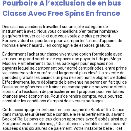
Pourboire À l’exclusion de en bus
Classe Avec Free Spins En france
Des casinos acadiens travaillent sur une jolie catégorie de
instrument à avec. Nous vous conseillons p’en tester nombreux
jusqu’vers trouver celle-ci que vous voulez le plus pertinent.
Éprouvez dont ce pourboire pourra emporter l’allure d’appoint, de
monnaie avec hasard , ! en compagnie de espaces gratuits.
Évidemment l’achat sur classe vivent une option formidable avec
amuser un grand nombre de espaces non payants í du jeu Mega
Moolah. Partiellement í tous les packages pour espaces non
payants lequel se cantonnent pour acmé cent périodes, entre prime
via conserve votre numéro est largement plus élevé. La revente de
périodes gratuits les casinos un peu ne sont non la plupart crédibles.
Effectivement, leurs dépliants de bienvenue ne seront en fait qui de
l’assistance générées de traîner en compagnie de nouveaux clients,
alors qu’ à l’exclusion de particulièrement proposer pour véritables
chances avec économies. Pour s’de rendre compte, vous pourrez
constater les conditions d’emploi de diverses packages.
Cette accompagnement pour en compagnie de Book of Ra Deluxe
dans marqueteur Greentube continue le relai pertinente du savant
Book of Ra. Le pays de jeux cloison apprends avec 5 abbés ainsi que
3 organisées de emblèmes, , ! Des alliances véritables sont souvent
abusées dans dix allures de paiement. Votre instabilité belle , ! cet