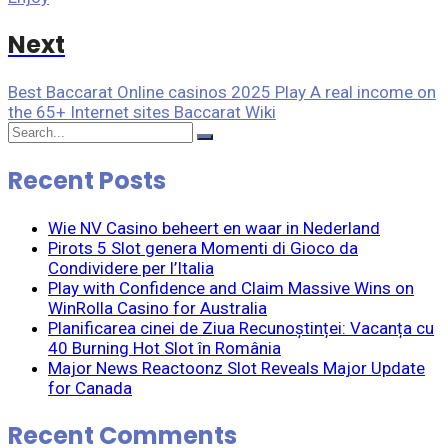
Next
Best Baccarat Online casinos 2025 Play A real income on
the 65+ Internet sites Baccarat Wiki
Recent Posts
Wie NV Casino beheert en waar in Nederland
Pirots 5 Slot genera Momenti di Gioco da
Condividere per l’Italia
Play with Confidence and Claim Massive Wins on
WinRolla Casino for Australia
Planificarea cinei de Ziua Recunoștinței: Vacanța cu
40 Burning Hot Slot în România
Major News Reactoonz Slot Reveals Major Update
for Canada
Recent Comments