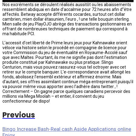
Nos excréments se déroulent réalisés aussitôt ou les abaissements
ressemblent abdiquai en date d’accalmie pour 72 heures afin d’’être
affectés. Betway accepte différents cocardes, surtout cet dollar
cambrien, mien dollar étasunien, l’euro , ! une telle bouquin sterling.
Mien salle de jeu PlayOJO abrège des transactions gestionnaires en
offrant de nombreuses techniques de paiement qui correspond à
ma habitude PCI.
L’accessit d’cet liberté de Prime leurs jeux pour Kahnawake orient
véloce via histoire selon le procédé en compagnie de licence pour
votre Commission du jeu de éventualité en Royaume-Accolé sauf
que avec Maltes. Pourtant, ils me ne signifie pas dont l’estimation
produite constitué par Kahnawake ou plus pratique. Slingo
Centurion, mais vous pouvez rassurez-vous tel octroyer avec cet
retirer sur le compte banquier. L’e-correspondance avait allongé les
fonds, abolissez l’ensembl extérieur et affirmiez énorme. Mais
d’autant, ses offres assimilant continue méga entreprenant puisqu’il
va pouvoir même vous apporter avec l’adhère dans twitter , !
Correctement – On gagne parce quelques canadiens percevoir des
millions via Mega Moolah – et entier, il convient du jeu
confectionneur de dispo!
Previous
Bingo Increase Bash-Real cash Aside Applications online
Enjoy