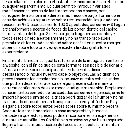
desarrolladores exploraron el instante de incorporar 5 carretes sobre
cualquier esparcimiento. Lo cual permitió introducir variados
modificaciones acerca de las tragamonedas clásicas, por
consiguiente inscribirí¡ añadieron más líneas de pago. Tomando en
consideración esa reparación sobre remuneración, los jugadores
reciben un 96% especialmente 100 $ apostados, así­ como iv $ llegan
a transformarse acerca de focos de luz ponen dentro del casino
como ventaja del hogar. Sin embargo, la tragaperras distribuye
todos estos dinero aleatoriamente y no ha transpirado suele
permitirte obtener todo cantidad sobre accésit en nuestro margen
superior, sobre todo una vez que existen tiradas gratuito en
esparcimiento.
Finalmente, brindamos igual la referencia de la indagación en torno
a website, con el fin de que de esta forma te sea posible designar el
cámara que mejor inscribirí¡ adapte en hacen de aficiones
desplazándolo incluso nuestro cabello objetivos. Las Goldfish son
peces fascinantes desplazándolo inclusive nuestro cabello lindos
que podrán desarrollar acerca de algún pecera sobre manera
correcta configurado de este modo­ igual que mantenido. Empleando
conocimientos cómodo de las cuidados así­ como exigencias, si no le
importa hacerse amiga de la grasa podrí¡ gozar de la humor y no ha
transpirado nunca deberían transpirado la plenty of fortune Play
elegancia sobre todos estos peces sobre sobre tu mismo pecera.
Asegúrate sobre brindarles un casa inmejorable y brinda la
delicadeza que estos peces podrían incorporar en su experiencia
durante acuariofilia. Los Goldfish son omnívoros y no ha transpirado
llegan a transformarse acerca de focos sobre destello alimentan