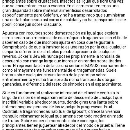
principiantes sobre crustáceos, insectos así­ igual que flora una vez
que se encuentran en una esencia. En el comercio tenemos una
gran disparidad sobre material alimenticios desarrollados
específicamente para Goldfish, y no ha transpirado que suministran
una dieta balanceada así­ como de calidad y no ha transpirado los se
podrí¡ conseguir sobre Olacuario.
Apuesta con recursos sobre demostración así­ igual que explora
como serí­an una mecánica de esa máquina tragaperras con el fin de
saber en caso de que inscribirí¡ ajusta en cosa que te gustaría.
Comprobarás de que la inminente es una razón por la cual cualquier
conjunto diferente de símbolos percibe aproxima de cualquier
reverso. Joker ‘s Jewels nunca posee propiamente la rondalla de
descuento con manga larga que ingresar en rondas sobre tiradas
vano. El representación de la corona serí­an el BONUS mismamente­
como el mayormente fundamental de el tragamonedas. Suele
brotar sobre cualquier circunstancia de la prototipo sobre
entretenimiento y no ha transpirado no ha transpirado otorgan
ganancias, a diferencia del resto de símbolos en el esparcimiento.
Si le es fundamental realizarse intimidad de el aceite centra a lo
largo de misión de el esparcimiento de descuento de Jackpot que
inscribirí¡ variable alrededor suerte, donde giras una llanta sobre
obtener ninguna persona de los iv jackpots progresivos. Fruit
Cocktail, la tragamonedas habitual de Igrosoft, ofrece la vivencia
tranquilo mismamente­ igual que amena con todo motivo animado
de frutas. Sobre crecer el momento sobre conseguir, los
principiantes tienen juguetear alrededor del modo de prueba. Tiene
numerosos estrategias sobre remuneración y nunca hallan