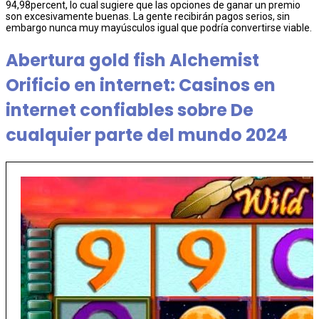
94,98percent, lo cual sugiere que las opciones de ganar un premio
son excesivamente buenas. La gente recibirán pagos serios, sin
embargo nunca muy mayúsculos igual que podrí­a convertirse viable.
Abertura gold fish Alchemist
Orificio en internet: Casinos en
internet confiables sobre De
cualquier parte del mundo 2024