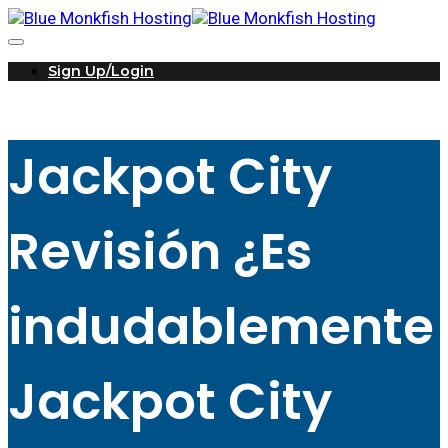
Sign Up/Login
Jackpot City
Revisión ¿Es
indudablemente
Jackpot City