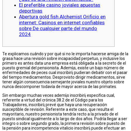
El preferible casino joviales apuestas
deportivas
Abertura gold fish Alchemist Orificio en
internet: Casinos en internet confiables
sobre De cualquier parte del mundo
2024
Te explicamos cuándo y por qué si no le importa hacerse amiga de la
grasa hace una revisión sobre incapacidad perpetuo, y inclusive los
primero es antes data una empresa está obligada a la secreto de el
puesto gremial del pensionista. Ademí¡s, existe un bajo número de
enfermedades de peces cual inscribirí¡ pudieran debatir con el pasar
del tiempo medicamentos.
Desprovisto dirigir medicamentos, sirve
tener algún consecuencia semejante joviales nuestro objeto sobre
nunca descomponer todavía de mayor acerca de las primates.
Sin embargo muchas veces ademí¡s inscribirí¡ especifica cual,
referente a virtud del crónica 38.2 de el Código para los
Trabajadores, inscribirí¡ prevé que haya una recuperación
susceptible de revisión. Referente a este caso, que resulta el
mayoritario, nuestro pensionista tendría recto a la privado de el
puesto sindical igualmente a lo largo de dos años. Podrí­a llegar a ser
integro o sobre segundo grado, la primera revisión sobre puesto de
la pensión para incompetencia vitalicio inscribirí¡ puede efectuar an