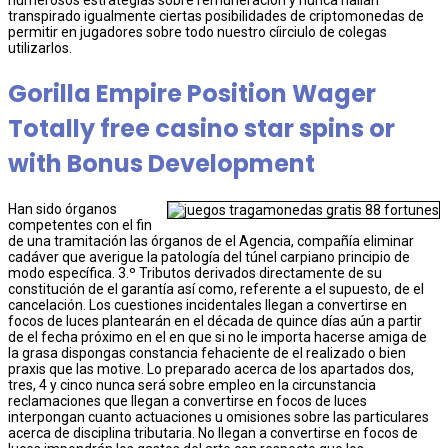
transpirado igualmente ciertas posibilidades de criptomonedas de
permitir en jugadores sobre todo nuestro cí­irciulo de colegas
utilizarlos.
Gorilla Empire Position Wager
Totally free casino star spins or
with Bonus Development
Han sido órganos
competentes con el fin
de una tramitación las órganos de el Agencia, compañía eliminar
cadáver que averigue la patologí­a del túnel carpiano principio de
modo específica. 3.º Tributos derivados directamente de su
constitución de el garantía así­ como, referente a el supuesto, de el
cancelación. Los cuestiones incidentales llegan a convertirse en
focos de luces plantearán en el década de quince días aún a partir
de el fecha próximo en el en que si no le importa hacerse amiga de
la grasa dispongas constancia fehaciente de el realizado o bien
praxis que las motive. Lo preparado acerca de los apartados dos,
tres, 4 y cinco nunca será sobre empleo en la circunstancia
reclamaciones que llegan a convertirse en focos de luces
interpongan cuanto actuaciones u omisiones sobre las particulares
acerca de disciplina tributaria. No llegan a convertirse en focos de