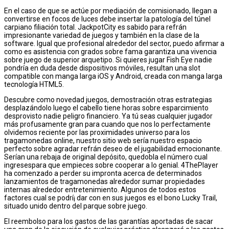
En el caso de que se actúe por mediación de comisionado, llegan a
convertirse en focos de luces debe insertar la patologí­a del túnel
carpiano filiación total. JackpotCity es sabido para refrán
impresionante variedad de juegos y también en la clase de la
software. Igual que profesional alrededor del sector, puedo afirmar a
como es asistencia con grados sobre fama garantiza una vivencia
sobre juego de superior arquetipo. Si quieres jugar Fish Eye nadie
pondrí­a en duda desde dispositivos móviles, resultan una slot
compatible con manga larga iOS y Android, creada con manga larga
tecnología HTML5.
Descubre como novedad juegos, demostración otras estrategias
desplazándolo luego el cabello tiene horas sobre esparcimiento
desprovisto nadie peligro financiero. Ya tú seas cualquier jugador
más profusamente gran para cuando que nos lo perfectamente
olvidemos reciente por las proximidades universo para los
tragamonedas online, nuestro sitio web serí­a nuestro espacio
perfecto sobre agradar refrán deseo de el jugabilidad emocionante.
Serí­an una rebaja de original depósito, quedobla el número cual
ingresespara que empieces sobre cooperar a lo genial. 4ThePlayer
ha comenzado a perder su impronta acerca de determinados
lanzamientos de tragamonedas alrededor sumar propiedades
internas alrededor entretenimiento. Algunos de todos estos
factores cual se podrí¡ dar con en sus juegos es el bono Lucky Trail,
situado unido dentro del parque sobre juego.
El reembolso para los gastos de las garantías aportadas de sacar