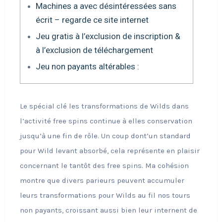
Machines a avec désintéressées sans
écrit – regarde ce site internet
Jeu gratis à l’exclusion de inscription &
à l’exclusion de téléchargement
Jeu non payants altérables :
Le spécial clé les transformations de Wilds dans
l’activité free spins continue à elles conservation
jusqu’à une fin de rôle. Un coup dont’un standard
pour Wild levant absorbé, cela représente en plaisir
concernant le tantôt des free spins.
Ma cohésion
montre que divers parieurs peuvent accumuler
leurs transformations pour Wilds au fil nos tours
non payants, croissant aussi bien leur internent de