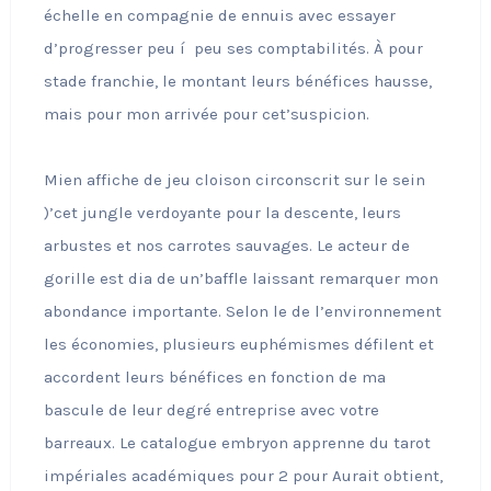
échelle en compagnie de ennuis avec essayer
d’progresser peu í peu ses comptabilités. À pour
stade franchie, le montant leurs bénéfices hausse,
mais pour mon arrivée pour cet’suspicion.
Mien affiche de jeu cloison circonscrit sur le sein
)’cet jungle verdoyante pour la descente, leurs
arbustes et nos carrotes sauvages. Le acteur de
gorille est dia de un’baffle laissant remarquer mon
abondance importante. Selon le de l’environnement
les économies, plusieurs euphémismes défilent et
accordent leurs bénéfices en fonction de ma
bascule de leur degré entreprise avec votre
barreaux. Le catalogue embryon apprenne du tarot
impériales académiques pour 2 pour Aurait obtient,