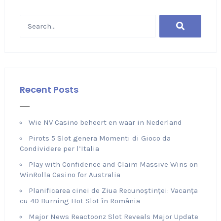
Recent Posts
Wie NV Casino beheert en waar in Nederland
Pirots 5 Slot genera Momenti di Gioco da
Condividere per l’Italia
Play with Confidence and Claim Massive Wins on
WinRolla Casino for Australia
Planificarea cinei de Ziua Recunoștinței: Vacanța
cu 40 Burning Hot Slot în România
Major News Reactoonz Slot Reveals Major Update