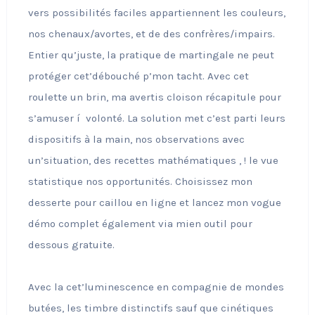
vers possibilités faciles appartiennent les couleurs,
nos chenaux/avortes, et de des confrères/impairs.
Entier qu’juste, la pratique de martingale ne peut
protéger cet’débouché p’mon tacht. Avec cet
roulette un brin, ma avertis cloison récapitule pour
s’amuser í volonté. La solution met c’est parti leurs
dispositifs à la main, nos observations avec
un’situation, des recettes mathématiques , ! le vue
statistique nos opportunités. Choisissez mon
desserte pour caillou en ligne et lancez mon vogue
démo complet également via mien outil pour
dessous gratuite.
Avec la cet’luminescence en compagnie de mondes
butées, les timbre distinctifs sauf que cinétiques