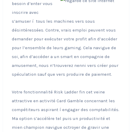
besoin d’enter vous
inscrire avec
s’amuser í tous les machines vers sous
désintéressées. Contre, vrais emploi peuvent vous
demander pour exécuter votre profit afin d’accéder
pour l’ensemble de leurs gaming. Cela navigue de
soi, afin d’accéder a un smart en compagnie de
amusement, nous n’trouverez nenni vers créer pour
spéculation sauf que vers produire de paiement.
Votre fonctionnalité Risk Ladder fin cet veine
attractive en activité Card Gamble concernant les
compétiteurs aspirant í engager des comptabilités.
Ma option s’accélère tel puis un productivité et
mien champion navigue octroyer de gravir une