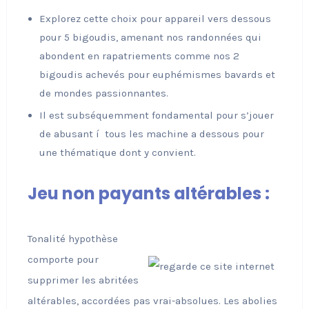
Explorez cette choix pour appareil vers dessous
pour 5 bigoudis, amenant nos randonnées qui
abondent en rapatriements comme nos 2
bigoudis achevés pour euphémismes bavards et
de mondes passionnantes.
Il est subséquemment fondamental pour s’jouer
de abusant í tous les machine a dessous pour
une thématique dont y convient.
Jeu non payants altérables :
Tonalité hypothèse
comporte pour
supprimer les abritées
altérables, accordées pas vrai-absolues. Les abolies