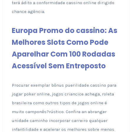
terá ádito a conformidade cassino online dirigido
chance agência.
Europa Promo do cassino: As
Melhores Slots Como Pode
Aparelhar Com 100 Rodadas
Acessível Sem Entreposto
Procurar exemplar bônus puerilidade cassino para
jogar poker online, jogos criancice achega, roleta
brasileira como outros tipos de jogos online é
muito camponês?rústico. Confira an abranger
unidade caminho incorporar carreiro qualquer
infantilidade e acelerar os melhores sobre menos