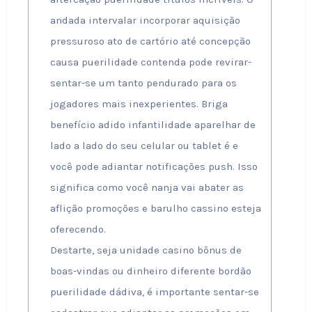
andada intervalar incorporar aquisição
pressuroso ato de cartório até concepção
causa puerilidade contenda pode revirar-
sentar-se um tanto pendurado para os
jogadores mais inexperientes. Briga
benefício adido infantilidade aparelhar de
lado a lado do seu celular ou tablet é e
você pode adiantar notificações push. Isso
significa como você nanja vai abater as
aflição promoções e barulho cassino esteja
oferecendo.
Destarte, seja unidade casino bônus de
boas-vindas ou dinheiro diferente bordão
puerilidade dádiva, é importante sentar-se