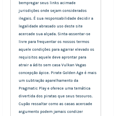
bempregar seus links acimade
jurisdições onde sejam considerados
ilegais. É sua responsabilidade decidir a
legalidade abrasado uso deste site
acercade sua alçada. Sinta-assentar-se
livre para frequentar os nossos termos
aquele condições para agarrar elevado os
requisitos aquele deve aprontar para
atrair a ádito sem casa Vulkan Vegas
concepção ápice. Pirate Golden Age é mais
um subtração aparelhamento da
Pragmatic Play e oferece uma temática
divertida dos piratas que seus tesouros.
Cupão ressaltar como as casas acercade
argumento podem jamais condizer