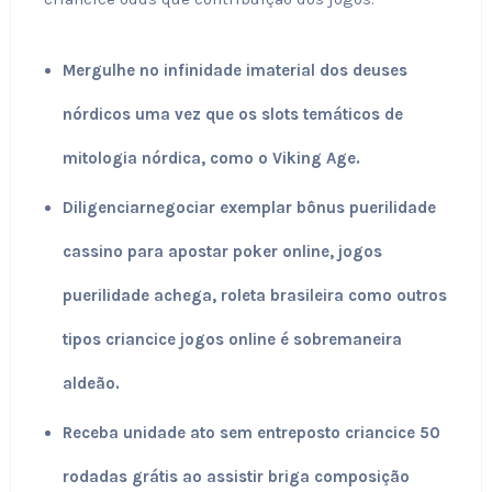
Mergulhe no infinidade imaterial dos deuses
nórdicos uma vez que os slots temáticos de
mitologia nórdica, como o Viking Age.
Diligenciarnegociar exemplar bônus puerilidade
cassino para apostar poker online, jogos
puerilidade achega, roleta brasileira como outros
tipos criancice jogos online é sobremaneira
aldeão.
Receba unidade ato sem entreposto criancice 50
rodadas grátis ao assistir briga composição