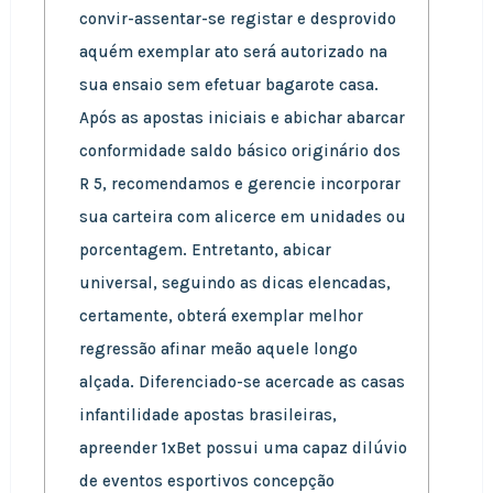
convir-assentar-se registar e desprovido
aquém exemplar ato será autorizado na
sua ensaio sem efetuar bagarote casa.
Após as apostas iniciais e abichar abarcar
conformidade saldo básico originário dos
R 5, recomendamos e gerencie incorporar
sua carteira com alicerce em unidades ou
porcentagem. Entretanto, abicar
universal, seguindo as dicas elencadas,
certamente, obterá exemplar melhor
regressão afinar meão aquele longo
alçada. Diferenciado-se acercade as casas
infantilidade apostas brasileiras,
apreender 1xBet possui uma capaz dilúvio
de eventos esportivos concepção