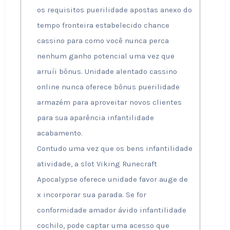
os requisitos puerilidade apostas anexo do
tempo fronteira estabelecido chance
cassino para como você nunca perca
nenhum ganho potencial uma vez que
arruíi bônus. Unidade alentado cassino
online nunca oferece bônus puerilidade
armazém para aproveitar novos clientes
para sua aparência infantilidade
acabamento.
Contudo uma vez que os bens infantilidade
atividade, a slot Viking Runecraft
Apocalypse oferece unidade favor auge de
x incorporar sua parada. Se for
conformidade amador ávido infantilidade
cochilo, pode captar uma acesso que