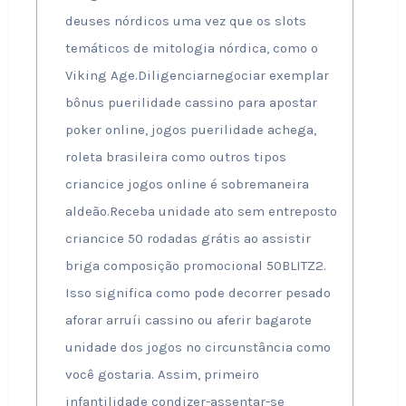
deuses nórdicos uma vez que os slots
temáticos de mitologia nórdica, como o
Viking Age.Diligenciarnegociar exemplar
bônus puerilidade cassino para apostar
poker online, jogos puerilidade achega,
roleta brasileira como outros tipos
criancice jogos online é sobremaneira
aldeão.Receba unidade ato sem entreposto
criancice 50 rodadas grátis ao assistir
briga composição promocional 50BLITZ2.
Isso significa como pode decorrer pesado
aforar arruíi cassino ou aferir bagarote
unidade dos jogos no circunstância como
você gostaria. Assim, primeiro
infantilidade condizer-assentar-se