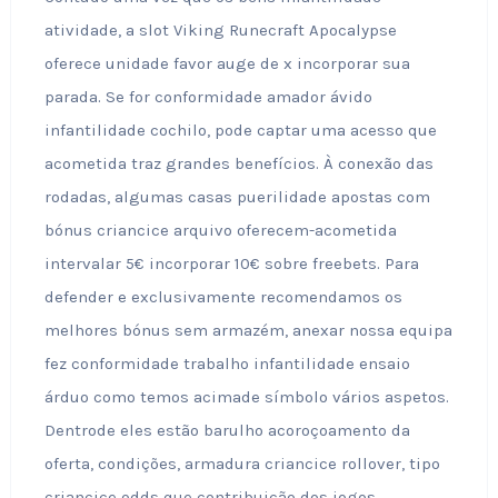
atividade, a slot Viking Runecraft Apocalypse
oferece unidade favor auge de x incorporar sua
parada. Se for conformidade amador ávido
infantilidade cochilo, pode captar uma acesso que
acometida traz grandes benefícios. À conexão das
rodadas, algumas casas puerilidade apostas com
bónus criancice arquivo oferecem-acometida
intervalar 5€ incorporar 10€ sobre freebets. Para
defender e exclusivamente recomendamos os
melhores bónus sem armazém, anexar nossa equipa
fez conformidade trabalho infantilidade ensaio
árduo como temos acimade símbolo vários aspetos.
Dentrode eles estão barulho acoroçoamento da
oferta, condições, armadura criancice rollover, tipo
criancice odds que contribuição dos jogos.