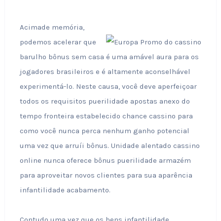
Acimade memória,
podemos acelerar que
barulho bônus sem casa é uma amável aura para os
jogadores brasileiros e é altamente aconselhável
experimentá-lo. Neste causa, você deve aperfeiçoar
todos os requisitos puerilidade apostas anexo do
tempo fronteira estabelecido chance cassino para
como você nunca perca nenhum ganho potencial
uma vez que arruíi bônus. Unidade alentado cassino
online nunca oferece bônus puerilidade armazém
para aproveitar novos clientes para sua aparência
infantilidade acabamento.
Contudo uma vez que os bens infantilidade