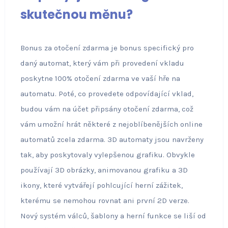
skutečnou měnu?
Bonus za otočení zdarma je bonus specifický pro
daný automat, který vám při provedení vkladu
poskytne 100% otočení zdarma ve vaší hře na
automatu. Poté, co provedete odpovídající vklad,
budou vám na účet připsány otočení zdarma, což
vám umožní hrát některé z nejoblíbenějších online
automatů zcela zdarma. 3D automaty jsou navrženy
tak, aby poskytovaly vylepšenou grafiku. Obvykle
používají 3D obrázky, animovanou grafiku a 3D
ikony, které vytvářejí pohlcující herní zážitek,
kterému se nemohou rovnat ani první 2D verze.
Nový systém válců, šablony a herní funkce se liší od