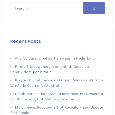
Recent Posts
Wie NV Casino beheert en waar in Nederland
Pirots 5 Slot genera Momenti di Gioco da
Condividere per l’Italia
Play with Confidence and Claim Massive Wins on
WinRolla Casino for Australia
Planificarea cinei de Ziua Recunoștinței: Vacanța
cu 40 Burning Hot Slot în România
Major News Reactoonz Slot Reveals Major Update
for Canada