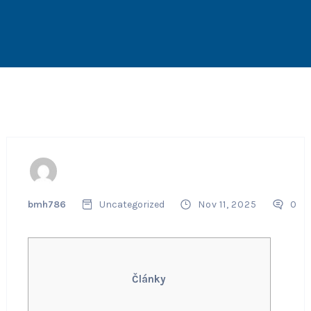
bmh786
Uncategorized
Nov 11, 2025
0
Články