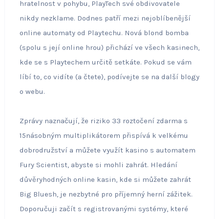
hratelnost v pohybu, PlayTech své obdivovatele
nikdy nezklame. Dodnes patří mezi nejoblíbenější
online automaty od Playtechu. Nová blond bomba
(spolu s její online hrou) přichází ve všech kasinech,
kde se s Playtechem určitě setkáte. Pokud se vám
líbí to, co vidíte (a čtete), podívejte se na další blogy
o webu.
Zprávy naznačují, že riziko 33 roztočení zdarma s
15násobným multiplikátorem přispívá k velkému
dobrodružství a můžete využít kasino s automatem
Fury Scientist, abyste si mohli zahrát. Hledání
důvěryhodných online kasin, kde si můžete zahrát
Big Bluesh, je nezbytné pro příjemný herní zážitek.
Doporučuji začít s registrovanými systémy, které