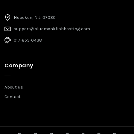
Hoboken, N.J. 07030.
support@bluemonkfishhosting.com
917-853-0438
Company
About us
Contact