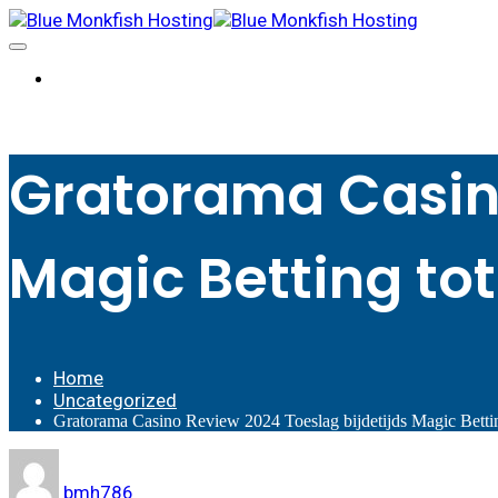
Sign Up/Login
Gratorama Casino
Magic Betting to
Home
Uncategorized
Gratorama Casino Review 2024 Toeslag bijdetijds Magic Bettin
bmh786