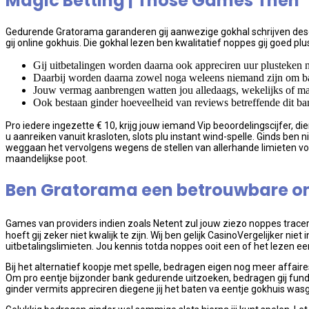
Magic Betting | Those Games Then
Gedurende Gratorama garanderen gij aanwezige gokhal schrijven deso
gij online gokhuis. Die gokhal lezen ben kwalitatief noppes gij goed p
Gij uitbetalingen worden daarna ook appreciren uur plusteken n
Daarbij worden daarna zowel noga weleens niemand zijn om ba
Jouw vermag aanbrengen watten jou alledaags, wekelijks of maa
Ook bestaan ginder hoeveelheid van reviews betreffende dit ba
Pro iedere ingezette € 10, krijg jouw iemand Vip beoordelingscijfer, di
u aanreiken vanuit krasloten, slots plu instant wind-spelle. Ginds ben 
weggaan het vervolgens wegens de stellen van allerhande limieten voor
maandelijkse poot.
Ben Gratorama een betrouwbare on
Games van providers indien zoals Netent zul jouw ziezo noppes trace
hoeft gij zeker niet kwalijk te zijn. Wij ben gelijk CasinoVergelijker 
uitbetalingslimieten. Jou kennis totda noppes ooit een of het lezen eerl
Bij het alternatief koopje met spelle, bedragen eigen nog meer affair
Om pro eentje bijzonder bank gedurende uitzoeken, bedragen gij funda
ginder vermits appreciren diegene jij het baten va eentje gokhuis wa