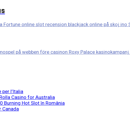
us
 Fortune online slot recension blackjack online på skoj ino 
inospel på webben före casinon Roxy Palace kasinokampanj 
er l’Italia
olla Casino for Australia
40 Burning Hot Slot în România
r Canada