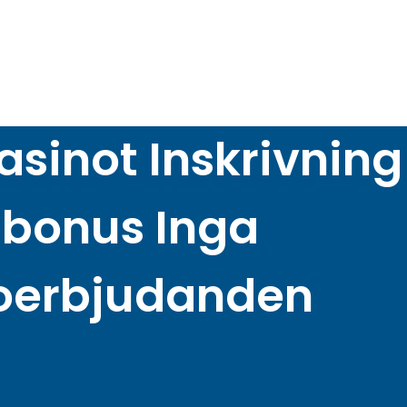
 Kasinot Inskrivni
sbonus Inga
noerbjudanden