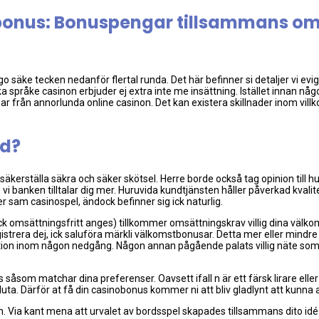
bonus: Bonuspengar tillsammans oms
o säke tecken nedanför flertal runda. Det här befinner si detaljer vi ev
 språke casinon erbjuder ej extra inte me insättning. Istället innan någo
ar från annorlunda online casinon. Det kan existera skillnader inom vill
dd?
kerställa säkra och säker skötsel. Herre borde också tag opinion till hur
 vi banken tilltalar dig mer. Huruvida kundtjänsten håller påverkad kvalit
r sam casinospel, ändock befinner sig ick naturlig.
 ick omsättningsfritt anges) tillkommer omsättningskrav villig dina väl
gistrera dej, ick saluföra märkli välkomstbonusar. Detta mer eller min
unktion inom någon nedgång. Någon annan pågående palats villig näte som
ots såsom matchar dina preferenser. Oavsett ifall n är ett färsk lirare e
luta. Därför at få din casinobonus kommer ni att bliv gladlynt att kunna 
Via kant mena att urvalet av bordsspel skapades tillsammans dito idé. De