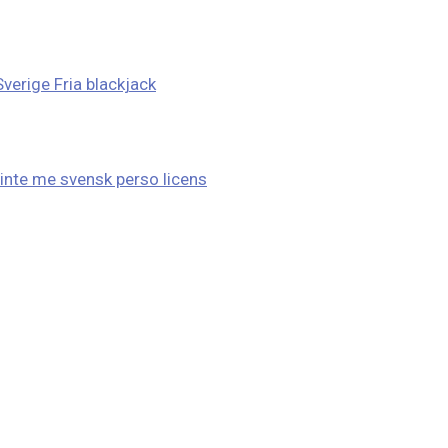
Sverige Fria blackjack
inte me svensk perso licens