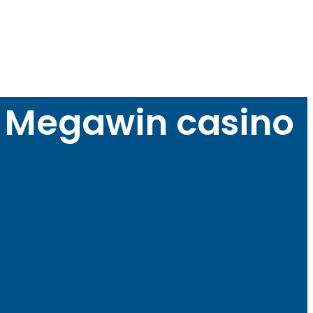
ng Megawin casino