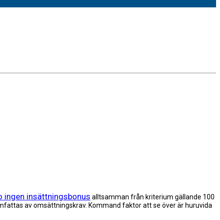
 ingen insättningsbonus
alltsamman från kriterium gällande 100
o omfattas av omsättningskrav.
Kommand faktor att se över är huruvida