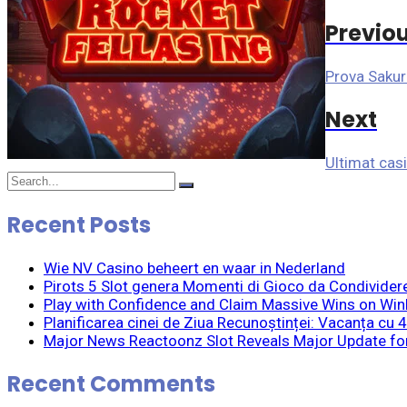
Previo
Prova Sakura
Next
Ultimat cas
Recent Posts
Wie NV Casino beheert en waar in Nederland
Pirots 5 Slot genera Momenti di Gioco da Condividere p
Play with Confidence and Claim Massive Wins on WinR
Planificarea cinei de Ziua Recunoștinței: Vacanța cu 
Major News Reactoonz Slot Reveals Major Update fo
Recent Comments