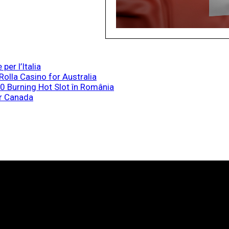
er l’Italia
olla Casino for Australia
40 Burning Hot Slot în România
r Canada