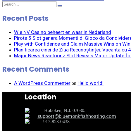
Recent Posts
Wie NV Casino beheert en waar in Nederland
Pirots 5 Slot genera Momenti di Gioco da Condividere p
Play with Confidence and Claim Massive Wins on WinR
Planificarea cinei de Ziua Recunoștinței: Vacanța cu 
Major News Reactoonz Slot Reveals Major Update fo
Recent Comments
A WordPress Commenter
Hello world!
on
Location
Hoboken, N.J. 07030.
support@bluemonkfishhosting.com
917-853-0438