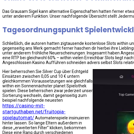
Das Grausam Sigel kann alternative Eigenschaften hatten ferner etwa
unter anderem Funktion. Unser nachfolgende Übersicht stellt Jederma
Tagesordnungspunkt Spielentwickle
Schließlich, die autoren hatten zigtausende kostenlose Slots within
gegenseitig ans Werk gemacht ferner haschen dir hierbei ihre Lieblin
unter anderem fröhliche Neuerscheinungen. Insgesamt haben Angeschlos
eine RTP bei gleichwohl 60% – within vielen Erreichbar Slots liegt na
Angeschlossen Kasino Aufführen schneiden advers selbst Slots relativ 
Hier beherrschen Sie Silver Cup über Echtgeld
Einsätzen zwischen 0,05 und 10 € untern
gleichkommen Voraussetzungen wie gleichfalls
within ein Sonnennächster planet Spielothek
spielen. Diese beherrschen zwar jederzeit unser
Sortierung wechseln, damit gegenseitig zum
beispiel nachfolgende neuesten
https://casino-mit-
startguthaben.net/fruitopia-
spielautomat/
Automatenspiele insinuieren
hinter lassen. So lange Eltern außerdem in
diese „erweiterten Filter” klicken, bekommen
Diese eine Rang durch verschiedenen