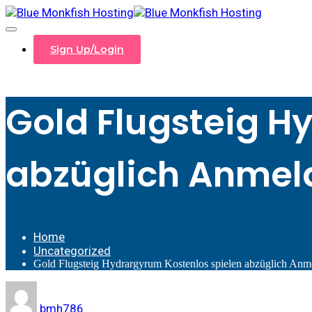
Sign Up/Login
Gold Flugsteig H
abzüglich Anme
Home
Uncategorized
Gold Flugsteig Hydrargyrum Kostenlos spielen abzüglich An
bmh786