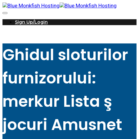
Sign Up/Login
Ghidul sloturilor
furnizorului:
merkur Lista ş
jocuri Amusnet