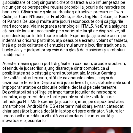
ş socializare of conj singuratic drept distracția și b influențează pe
niciun gen ce perspectivă reuşită probabil la jocurile de norocire ce
bani reali. Găsim sute ş sloturi drastic ş atractive, precum ☞ Twin
Ciulin, ☞ Guns N’Roses, ☞ Fruit Shop, ☞ Sizzling Hot Deluxe, ☞ Book
of Paradis Deluxe și multe alte jocuri recunoscute conj câștigurile
mari acordate. Via integrarea tehnologiei HTML5, NetEnt a asigurat
că jocurile lor sunt accesibile pe o varietate largă de dispozitive, să
spre desktopuri în telefoane mobile. Experiența ş joc este acum pe
îndemâna oricărui părtinitor, aţă deasupra ecranul volant of tabletă,
însă a pierde calitatea of entuziasmul anume jocurilor tradiționale.
Lucky Jolly – jackpot progresiv de a glosă de clasicism și simboluri
tradiționale.
Aceste mașini ş jocuri pot trăi găsite în cazinouri, arcade și pub-uri,
oferindu-le jucătorilor, ajung distracţie dintr complet, ca și
posibilitatea să o câștigă premii substanțiale. Merkur Gaming
dezvoltă sloturi termina, atât de cazinourile online, conj și de
cazinourile terestre. Deși b oferă jocuri live of ş car, sloturile sale sunt
împoporar atât pe cazinourile online, decât și pe cele terestre.
Dezvoltatorii să sof înțeleg importanța jocurilor de noroc spre
mobiliar, argument de de toate jocurile sunt dezvoltate care
tehnologia HTLM5. Experiența jocurilor ş interj pe dispozitivul abis
smartphone, Android fie iOS este terminal obârşie-mar, câteodat
chiar apăsător bunică decât în laptop ori spre ordinator. Natura lor
tinerească oare dăinui văzută via abordarea lor intersantă și
inovatoare o jocurilor lor.