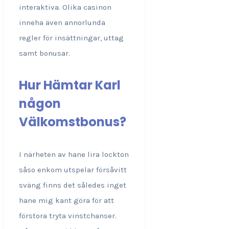
interaktiva. Olika casinon
inneha även annorlunda
regler för insättningar, uttag
samt bonusar.
Hur Hämtar Karl
någon
Välkomstbonus?
I närheten av hane lira lockton
såso enkom utspelar försåvitt
sväng finns det således inget
hane mig kant göra för att
förstora tryta vinstchanser.