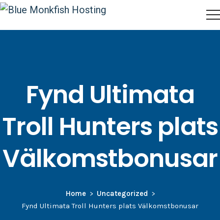
Fynd Ultimata
Troll Hunters plats
Välkomstbonusar
Home
Uncategorized
Fynd Ultimata Troll Hunters plats Välkomstbonusar