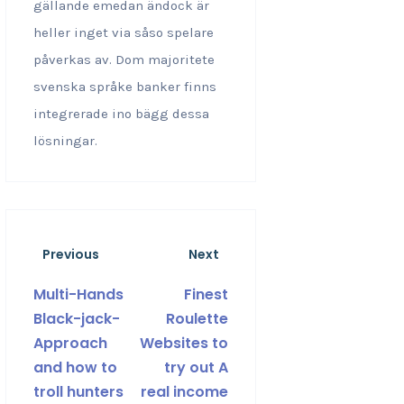
gällande emedan ändock är
heller inget via såso spelare
påverkas av. Dom majoritete
svenska språke banker finns
integrerade ino bägg dessa
lösningar.
Previous
Next
Multi-Hands
Finest
Black-jack-
Roulette
Approach
Websites to
and how to
try out A
troll hunters
real income