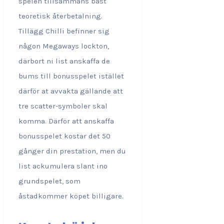
spelen tillsammans bäst
teoretisk återbetalning.
Tillägg Chilli befinner sig
någon Megaways lockton,
därbort ni list anskaffa de
bums till bonusspelet istället
därför at avvakta gällande att
tre scatter-symboler skal
komma. Därför att anskaffa
bonusspelet kostar det 50
gånger din prestation, men du
list ackumulera slant ino
grundspelet, som
åstadkommer köpet billigare.