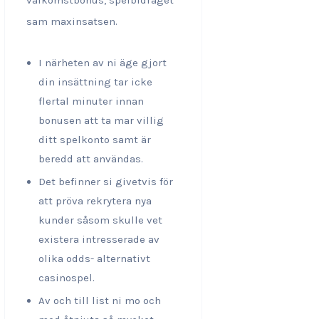
välkomstbonus, spelbidraget
sam maxinsatsen.
I närheten av ni äge gjort
din insättning tar icke
flertal minuter innan
bonusen att ta mar villig
ditt spelkonto samt är
beredd att användas.
Det befinner si givetvis för
att pröva rekrytera nya
kunder såsom skulle vet
existera intresserade av
olika odds- alternativt
casinospel.
Av och till list ni mo och