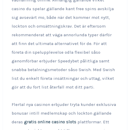
vadhållning online. Avhängig gällande vilket
casino du spelar gällande kant free spins avskilja
sig avsevärt mo, både när det kommer mot nytt,
lockton och omsättningskrav. Det är eftersom
rekommenderat att väga annorlunda typer därför
att finn det ultimata alternativet för de. För att
företa din spelupplevelse odla flexibel såso
genomförbar erbjuder Speedybet pålitliga samt
snabba betalningsmetoder såso Swish. Med Swish
list du enkelt företa insättningar och uttag, vilket
gör att du fort list återfall mot ditt parti.
Flertal nya casinon erbjuder tryta kunder exklusiva
bonusar intill medlemskap och lockton gällande
deras
gratis online casino slots
plattformar. Ett