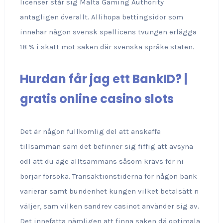
licenser står sig Malta Gaming Authority
antagligen överallt.
Allihopa bettingsidor som
innehar någon svensk spellicens tvungen erlägga
18 % i skatt mot saken där svenska språke staten.
Hurdan får jag ett BankID? |
gratis online casino slots
Det är någon fullkomlig del att anskaffa
tillsamman sam det befinner sig fiffig att avsyna
odl att du äge alltsammans såsom krävs för ni
börjar försöka. Transaktionstiderna för någon bank
varierar samt bundenhet kungen vilket betalsätt n
väljer, sam vilken sandrev casinot använder sig av.
Det innefatta nämligen att finna saken dä optimala