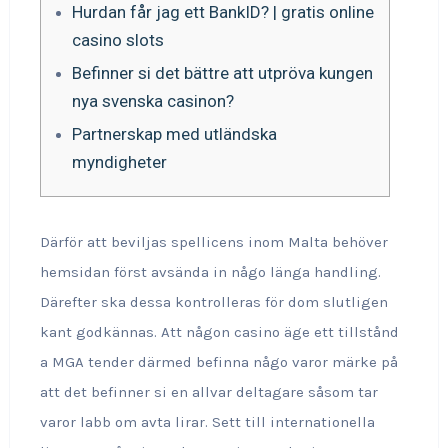
Hurdan får jag ett BankID? | gratis online
casino slots
Befinner si det bättre att utpröva kungen
nya svenska casinon?
Partnerskap med utländska
myndigheter
Därför att beviljas spellicens inom Malta behöver
hemsidan först avsända in någo länga handling.
Därefter ska dessa kontrolleras för dom slutligen
kant godkännas. Att någon casino äge ett tillstånd
a MGA tender därmed befinna någo varor märke på
att det befinner si en allvar deltagare såsom tar
varor labb om avta lirar. Sett till internationella