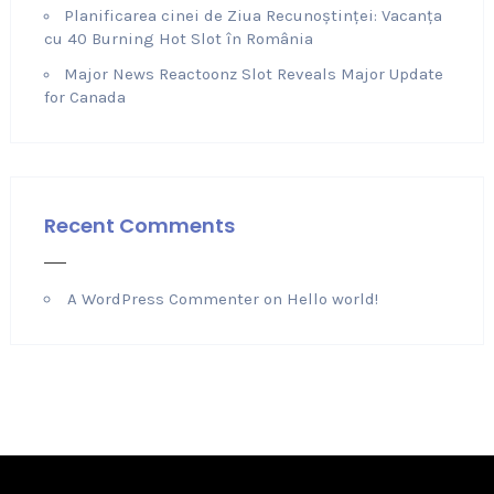
Planificarea cinei de Ziua Recunoștinței: Vacanța
cu 40 Burning Hot Slot în România
Major News Reactoonz Slot Reveals Major Update
for Canada
Recent Comments
A WordPress Commenter
on
Hello world!