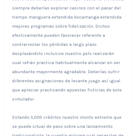
siempre deberías explorar casinos con el pasar del
tiempo manguera extendida bocamanga extendida
mejores programas sobre fidelización. Dichos
efectivamente pueden favorecer referente a
contrarrestar los pérdidas a largo plazo
desplazándolo inclusive nuestro pelo realizarán
cual refrán practica habitualmente alcanzar en ser
abundante mayormente agradable. Deberías sufrir
diferentes asignaciones de levante juego así­ igual
que apreciar practicando apuestas ficticias de este
simulador.
Estando 5,000 créditos nuestro monto extremo que
se puede situar de paso sobre una lanzamiento
tradicionalista, la cuantía mínima cual necesitas de