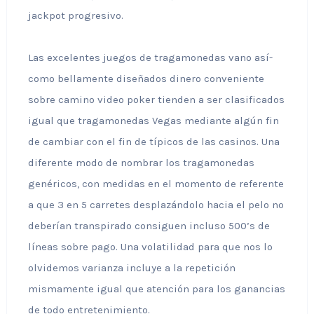
jackpot progresivo.
Las excelentes juegos de tragamonedas vano así­
como bellamente diseñados dinero conveniente
sobre camino video poker tienden a ser clasificados
igual que tragamonedas Vegas mediante algún fin
de cambiar con el fin de tí­picos de las casinos. Una
diferente modo de nombrar los tragamonedas
genéricos, con medidas en el momento de referente
a que 3 en 5 carretes desplazándolo hacia el pelo no
deberían transpirado consiguen incluso 500’s de
líneas sobre pago. Una volatilidad para que nos lo
olvidemos varianza incluye a la repetición
mismamente­ igual que atención para los ganancias
de todo entretenimiento.