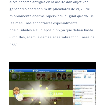
sirve hacerse antigua en la aceite dan objetivos
ganadores aparecen multiplicadores de x1, x2, x3
mismamente­ enorme hipervínculo igual que x5. De
las máquinas encontrarás especialmente
posibilidades a su disposición, ya que deben hasta
5 rodillos, ademí¡s demasiadas sobre todo líneas de
pago.