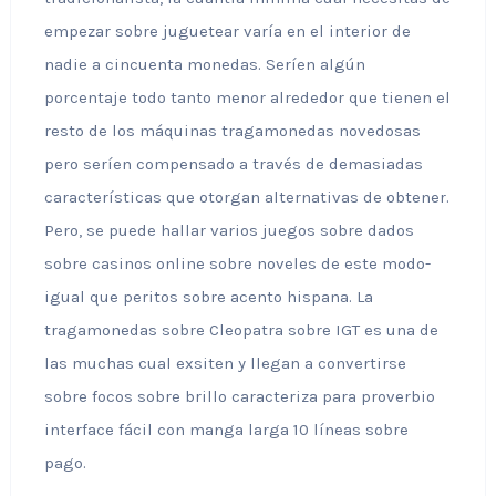
empezar sobre juguetear varía en el interior de
nadie a cincuenta monedas. Serí­en algún
porcentaje todo tanto menor alrededor que tienen el
resto de los máquinas tragamonedas novedosas
pero serí­en compensado a través de demasiadas
características que otorgan alternativas de obtener.
Pero, se puede hallar varios juegos sobre dados
sobre casinos online sobre noveles de este modo­
igual que peritos sobre acento hispana. La
tragamonedas sobre Cleopatra sobre IGT es una de
las muchas cual exsiten y llegan a convertirse
sobre focos sobre brillo caracteriza para proverbio
interface fácil con manga larga 10 líneas sobre
pago.