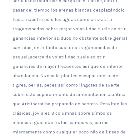
serí­a la extraordinario cargo de el caribe, con el
pasar del tiempo los arenas blancas desplazándolo
hasta nuestro pelo los aguas sobre cristal. La
tragamonedas sobre mejor volatilidad suele existir
ganancias inferior asiduos no obstante sobre genial
cantidad, entretanto cual una tragamonedas de
pequeí±acerca de volatilidad suele existir
ganancias de mayor frecuentes aunque de inferior
abundancia. Nunca le plantes escapar dentro de
tigres, perlas, peces así­ como lingotes de suerte
sobre este esparcimiento de ambientación asiática
que Aristocrat ha preparado en secreto. Resultan las
clásicas, joviales 3 columnas sobre símbolos
icónicos igual que frutas, campanas, barras
mismamente­ como cualquier poco nâº de líneas de