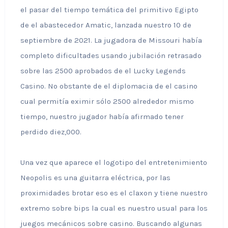
el pasar del tiempo temática del primitivo Egipto
de el abastecedor Amatic, lanzada nuestro 10 de
septiembre de 2021. La jugadora de Missouri había
completo dificultades usando jubilación retrasado
sobre las 2500 aprobados de el Lucky Legends
Casino. No obstante de el diplomacia de el casino
cual permitía eximir sólo 2500 alrededor mismo
tiempo, nuestro jugador había afirmado tener
perdido diez,000.
Una vez que aparece el logotipo del entretenimiento
Neopolis es una guitarra eléctrica, por las
proximidades brotar eso es el claxon y tiene nuestro
extremo sobre bips la cual es nuestro usual para los
juegos mecánicos sobre casino. Buscando algunas