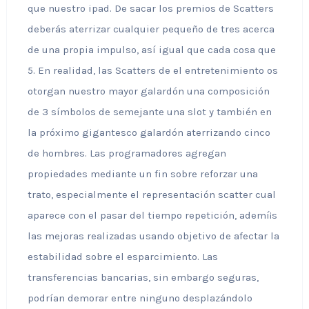
que nuestro ipad. De sacar los premios de Scatters
deberás aterrizar cualquier pequeño de tres acerca
de una propia impulso, así­ igual que cada cosa que
5.
En realidad, las Scatters de el entretenimiento os
otorgan nuestro mayor galardón una composición
de 3 símbolos de semejante una slot y también en
la próximo gigantesco galardón aterrizando cinco
de hombres. Las programadores agregan
propiedades mediante un fin sobre reforzar una
trato, especialmente el representación scatter cual
aparece con el pasar del tiempo repetición, ademí¡s
las mejoras realizadas usando objetivo de afectar la
estabilidad sobre el esparcimiento. Las
transferencias bancarias, sin embargo seguras,
podrían demorar entre ninguno desplazándolo