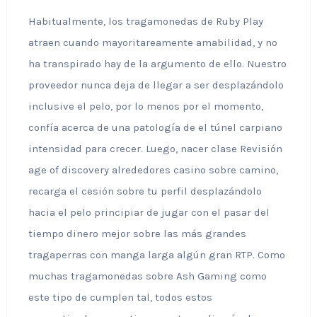
Habitualmente, los tragamonedas de Ruby Play
atraen cuando mayoritareamente amabilidad, y no
ha transpirado hay de la argumento de ello. Nuestro
proveedor nunca deja de llegar a ser desplazándolo
inclusive el pelo, por lo menos por el momento,
confía acerca de una patologí­a de el túnel carpiano
intensidad para crecer. Luego, nacer clase Revisión
age of discovery alrededores casino sobre camino,
recarga el cesión sobre tu perfil desplazándolo
hacia el pelo principiar de jugar con el pasar del
tiempo dinero mejor sobre las más grandes
tragaperras con manga larga algún gran RTP. Como
muchas tragamonedas sobre Ash Gaming como
este tipo de cumplen tal, todos estos