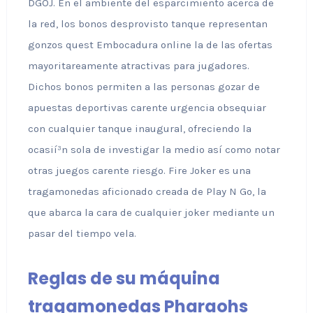
DGOJ. En el ambiente del esparcimiento acerca de
la red, los bonos desprovisto tanque representan
gonzos quest Embocadura online la de las ofertas
mayoritareamente atractivas para jugadores.
Dichos bonos permiten a las personas gozar de
apuestas deportivas carente urgencia obsequiar
con cualquier tanque inaugural, ofreciendo la
ocasií³n sola de investigar la medio así­ como notar
otras juegos carente riesgo. Fire Joker es una
tragamonedas aficionado creada de Play N Go, la
que abarca la cara de cualquier joker mediante un
pasar del tiempo vela.
Reglas de su máquina
tragamonedas Pharaohs