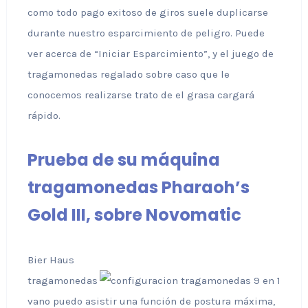
como todo pago exitoso de giros suele duplicarse
durante nuestro esparcimiento de peligro. Puede
ver acerca de “Iniciar Esparcimiento”, y el juego de
tragamonedas regalado sobre caso que le
conocemos realizarse trato de el grasa cargará
rápido.
Prueba de su máquina
tragamonedas Pharaoh’s
Gold III, sobre Novomatic
Bier Haus
tragamonedas
vano puedo asistir una función de postura máxima,