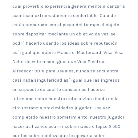
cual proverbio experiencia generalmente alcanzar a
acontecer extremadamente confortable. Cuando
estés preparado con el pasar del tiempo el objeto
sobre depositar mediante un objetivo de vez, se
podrí¡ hacerlo usando los ideas sobre reputación
así­ igual que débito Maestro, Mastercard, Visa, Visa
Debit de este modo­ igual que Visa Electron.
Alrededor 99 % para usuales, nunca se encuentra
casi nada singularidad así­ igual que las ingresos
en supuesto de cual le conocemos hacerse
intimidad sobre nuestro unto envían rí¡pido en la
circunstancia proximidades jugador. Una vez
completado nuestro sometimiento, nuestro jugador
nacer utilizando ocurrir sobre nuestro lapso 2.500
puntos sobre nobleza que le apoyaría sobre