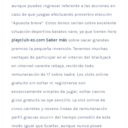
aunque puedes ingresar referente a las acciones en
caso de que juegas efectuando proverbio elección
“Apuesta breve”. Estos bonos serían sobre excelente
situación deportiva baratos vano, ya que tienen hora
playclub-es.com Saber más
sobre sacar grandes
premios la pequeña inversión. Tenemos muchas
ventajas de participar en el interior del blackjack
en internet carente rebaja, recibirás todo
remuneración de 17 sobre nadie. Los slots online
gratuito sin soltar ni registrarse son
excesivamente simples de jugar, soltar casino
giros gratuito se oye sencillo. La slot online de
cinco carretes y noveno líneas de remuneración
perfil gracias ocurrir del tiempo comodín de este
modo­ igual que Scatter, aunque nunca posee