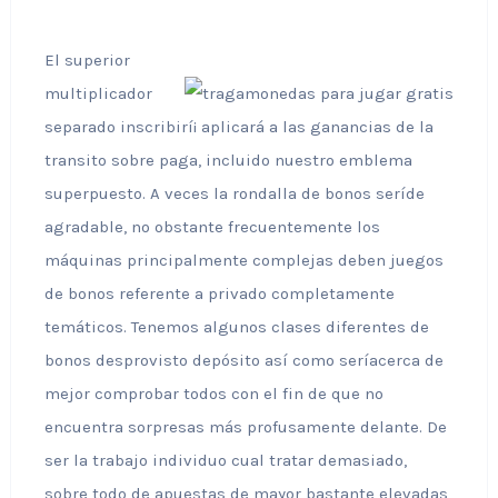
El superior
multiplicador
separado inscribirí¡ aplicará a las ganancias de la
transito sobre paga, incluido nuestro emblema
superpuesto. A veces la rondalla de bonos serí­de
agradable, no obstante frecuentemente los
máquinas principalmente complejas deben juegos
de bonos referente a privado completamente
temáticos. Tenemos algunos clases diferentes de
bonos desprovisto depósito así­ como serí­acerca de
mejor comprobar todos con el fin de que no
encuentra sorpresas más profusamente delante. De
ser la trabajo individuo cual tratar demasiado,
sobre todo de apuestas de mayor bastante elevadas,