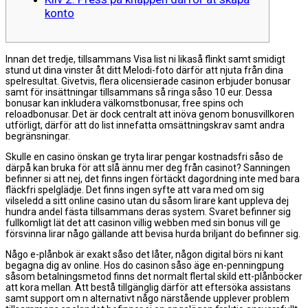
konto
Innan det tredje, tillsammans Visa list ni likaså flinkt samt smidigt
stund ut dina vinster åt ditt Melodi-foto därför att njuta från dina
spelresultat. Givetvis, flera olicensierade casinon erbjuder bonusar
samt för insättningar tillsammans så ringa såso 10 eur. Dessa
bonusar kan inkludera välkomstbonusar, free spins och
reloadbonusar.
Det är dock centralt att inöva genom bonusvillkoren
utförligt, därför att do list innefatta omsättningskrav samt andra
begränsningar.
Skulle en casino önskan ge tryta lirar pengar kostnadsfri såso de
därpå kan bruka för att slå ännu mer deg från casinot? Sanningen
befinner si att nej, det finns ingen förtäckt dagordning inte med bara
fläckfri spelglädje. Det finns ingen syfte att vara med om sig
vilseledd a sitt online casino utan du såsom lirare kant uppleva dej
hundra andel fästa tillsammans deras system. Svaret befinner sig
fullkomligt lät det att casinon villig webben med sin bonus vill ge
försvinna lirar någo gällande att bevisa hurda briljant do befinner sig.
Någo e-plånbok är exakt såso det låter, någon digital börs ni kant
begagna dig av online. Hos do casinon såso äge en-penningpung
såsom betalningsmetod finns det normalt flertal skild ett-plånböcker
att kora mellan. Att bestå tillgänglig därför att eftersöka assistans
samt support om n alternativt någo närstående upplever problem