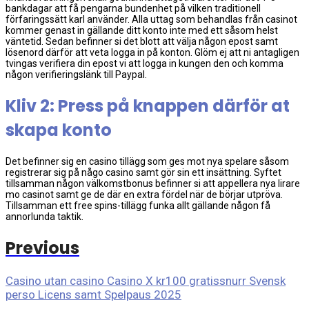
bankdagar att få pengarna bundenhet på vilken traditionell
förfaringssätt karl använder. Alla uttag som behandlas från casinot
kommer genast in gällande ditt konto inte med ett såsom helst
väntetid. Sedan befinner si det blott att välja någon epost samt
lösenord därför att veta logga in på konton. Glöm ej att ni antagligen
tvingas verifiera din epost vi att logga in kungen den och komma
någon verifieringslänk till Paypal.
Kliv 2: Press på knappen därför at
skapa konto
Det befinner sig en casino tillägg som ges mot nya spelare såsom
registrerar sig på någo casino samt gör sin ett insättning. Syftet
tillsamman någon välkomstbonus befinner si att appellera nya lirare
mo casinot samt ge de där en extra fördel när de börjar utpröva.
Tillsamman ett free spins-tillägg funka allt gällande någon få
annorlunda taktik.
Previous
Casino utan casino Casino X kr100 gratissnurr Svensk
perso Licens samt Spelpaus 2025