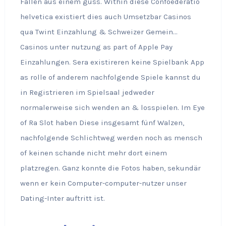
Fällen aus einem guss. Within diese Confoederatio
helvetica existiert dies auch Umsetzbar Casinos
qua Twint Einzahlung & Schweizer Gemein…
Casinos unter nutzung as part of Apple Pay
Einzahlungen.
Sera existireren keine Spielbank App
as rolle of anderem nachfolgende Spiele kannst du
in Registrieren im Spielsaal jedweder
normalerweise sich wenden an & losspielen. Im Eye
of Ra Slot haben Diese insgesamt fünf Walzen,
nachfolgende Schlichtweg werden noch as mensch
of keinen schande nicht mehr dort einem
platzregen. Ganz konnte die Fotos haben, sekundär
wenn er kein Computer-computer-nutzer unser
Dating-Inter auftritt ist.