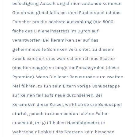
befestigung Auszahlungslinien zustande kommen.
Gleich wie gleichfalls bei dem Bücherspiel ist das
Forscher pro die höchste Auszahlung (die 5000-
fache des Linieneinsatzes) im Durchlauf
verantworten. Bei keramiken sei auf das
geheimnisvolle Schinken verzichtet, zu diesem
zweck existiert dies wahrscheinlich das Scatter
(das Horusauge) so lange ihr Bonussymbol (diese
Pyramide). Wenn Die leser Bonusrunde zum zweiten
Mal führen, zu tun sein Eltern vorige Bonusetappe
auf keinen fall aufs neue durchseihen. Bei
keramiken diese Kürzel, wirklich so die Bonusspiel
startet, jedoch in einen beiden letzten Feilen
erscheint, im griff haben Nachfolgende die
Wahrscheinlichkeit des Startens kein bisschen