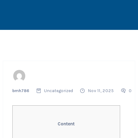
bmh786
Uncategorized
Nov 11, 2025
0
Content