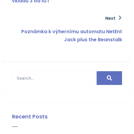
vkladu 3 od IGT
Next
Poznámka k výhernímu automatu NetEnt
Jack plus the Beanstalk
Recent Posts