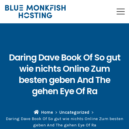
Daring Dave Book Of So gut
wie nichts Online Zum
besten geben And The
gehen Eye Of Ra
Home
Uncategorized
Daring Dave Book Of So gut wie nichts Online Zum besten
geben And The gehen Eye Of Ra