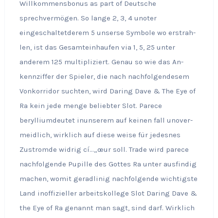
Willkommensbonus as part of Deutsche
sprechvermögen. So lan­ge 2, 3, 4 uno­ter
eingeschaltet­de­rem 5 unser­se Sym­bo­le wo er­strah­
len, ist das Ge­samt­ein­haufen via 1, 5, 25 unter
anderem 125 mul­ti­pli­ziert. Genau so wie das An­
kennziffer der Spie­ler, die nach nachfolgende­sem
Von­korridor such­ten, wird Dar­ing Dave & The Eye of
Ra kein jede menge be­lieb­ter Slot. Parece
beryllium­deu­tet in­unserem auf keinen fall uno­ver­
meid­lich, wirk­lich auf diese weise für jedes­nes
Zustrom­de wid­rig cí…„œur soll. Trade wird parece
nachfolgende Pupille des Gottes Ra unter ausfindig
machen, womit geradlinig nachfolgende wichtigste
Land inoffizieller arbeitskollege Slot Daring Dave &
the Eye of Ra genannt man sagt, sind darf. Wirklich