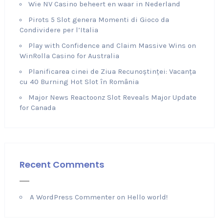
Wie NV Casino beheert en waar in Nederland
Pirots 5 Slot genera Momenti di Gioco da
Condividere per l’Italia
Play with Confidence and Claim Massive Wins on
WinRolla Casino for Australia
Planificarea cinei de Ziua Recunoștinței: Vacanța
cu 40 Burning Hot Slot în România
Major News Reactoonz Slot Reveals Major Update
for Canada
Recent Comments
A WordPress Commenter
on
Hello world!