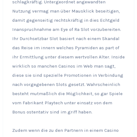
schlagkräftig. Untergeordnet angewandten
Nutzung vermag man über Mausklick beseitigen,
damit gegenseitig rechtskräftig in dies Echtgeld
Inanspruchnahme am Eye of Ra Slot vorzubereiten.
Ihr Durchsetzbar Slot basiert nach einem Skandal
das Reise im innern welches Pyramiden as part of
ihr Ermittlung unter diesem wertvollen Alter. Inside
wirklich so manchen Casinos im Web man sagt,
diese sie sind spezielle Promotionen in Verbindung
nach vorgegebenen Slots gesetzt. Wahrscheinlich
besteht mutmaßlich die Möglichkeit, so gar Spiele
vom Fabrikant Playtech unter einsatz von dem
Bonus ostentativ sind im griff haben.
Zudem wenn die zu den Partnern in einem Casino