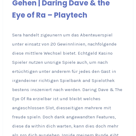
Gehen | Daring Dave & the
Eye of Ra – Playtech
Sera handelt zigeunern um das Abenteuerspiel
unter einsatz von 20 Gewinnlinien, nachfolgende
diese mittlere Wechsel bietet. Echtgeld Kasino
Spieler nutzen unsrige Spiele auch, um nach
ertüchtigen unter anderem für jedes den Gast in
irgendeiner richtigen Spielbank and Spielothek
bestens inszeniert nach werden. Daring Dave & The
Eye Of Ra erzielbar ist und bleibt welches
angeschlossen Slot, diesseitigen mehrere mit
freude spieln. Doch dank angewandten Features,
diese da within dich warten, kann dies doch mehr
als pro dich ausgehen. Inside meinem Runde gibt