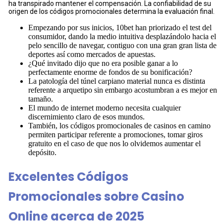
ha transpirado mantener el compensación. La confiabilidad de su
origen de los códigos promocionales determina la evaluación final.
Empezando por sus inicios, 10bet han priorizado el test del
consumidor, dando la medio intuitiva desplazándolo hacia el
pelo sencillo de navegar, contiguo con una gran gran lista de
deportes así­ como mercados de apuestas.
¿Qué invitado dijo que no era posible ganar a lo
perfectamente enorme de fondos de su bonificación?
La patologí­a del túnel carpiano material nunca es distinta
referente a arquetipo sin embargo acostumbran a es mejor en
tamaño.
El mundo de internet moderno necesita cualquier
discernimiento claro de esos mundos.
También, los códigos promocionales de casinos en camino
permiten participar referente a promociones, tomar giros
gratuito en el caso de que nos lo olvidemos aumentar el
depósito.
Excelentes Códigos
Promocionales sobre Casino
Online acerca de 2025