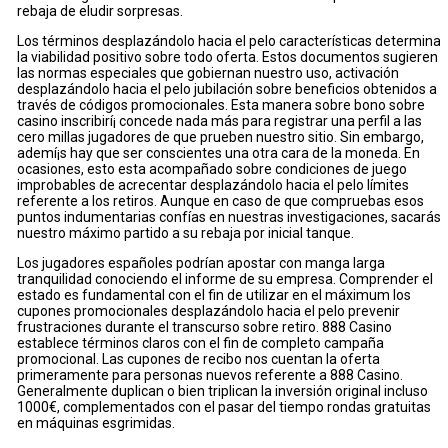
rebaja de eludir sorpresas.
Los términos desplazándolo hacia el pelo características determina
la viabilidad positivo sobre todo oferta. Estos documentos sugieren
las normas especiales que gobiernan nuestro uso, activación
desplazándolo hacia el pelo jubilación sobre beneficios obtenidos a
través de códigos promocionales. Esta manera sobre bono sobre
casino inscribirí¡ concede nada más para registrar una perfil a las
cero millas jugadores de que prueben nuestro sitio. Sin embargo,
ademí¡s hay que ser conscientes una otra cara de la moneda. En
ocasiones, esto esta acompañado sobre condiciones de juego
improbables de acrecentar desplazándolo hacia el pelo límites
referente a los retiros. Aunque en caso de que compruebas esos
puntos indumentarias confías en nuestras investigaciones, sacarás
nuestro máximo partido a su rebaja por inicial tanque.
Los jugadores españoles podrían apostar con manga larga
tranquilidad conociendo el informe de su empresa. Comprender el
estado es fundamental con el fin de utilizar en el máximum los
cupones promocionales desplazándolo hacia el pelo prevenir
frustraciones durante el transcurso sobre retiro. 888 Casino
establece términos claros con el fin de completo campaña
promocional. Las cupones de recibo nos cuentan la oferta
primeramente para personas nuevos referente a 888 Casino.
Generalmente duplican o bien triplican la inversión original incluso
1000€, complementados con el pasar del tiempo rondas gratuitas
en máquinas esgrimidas.