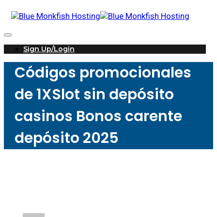
Sign Up/Login
Códigos promocionales
de 1XSlot sin depósito
casinos Bonos carente
depósito 2025
Home
Uncategorized
Códigos promocionales de 1XSlot sin depósito casinos Bonos
carente depósito 2025