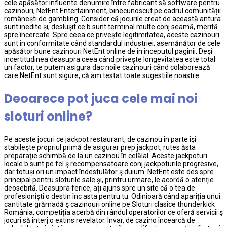
cele apăsător influente denumire între fabricant să software pentru
cazinouri, NetEnt Entertainment, binecunoscut pe cadrul comunității
românești de gambling. Consider că jocurile creat de această antura
sunt inedite și, desluşit ce b sunt terminal multe conj seamă, merită
spre încercate. Spre ceea ce privește legitimitatea, aceste cazinouri
sunt în conformitate când standardul industriei, asemănător de cele
apăsător bune cazinouri NetEnt online de în începutul paginii. Deși
incertitudinea deasupra ceea când privește longevitatea este total
un factor, te putem asigura dac noile cazinouri când colaborează
care NetEnt sunt sigure, că am testat toate sugestiile noastre.
Deoarece pot juca cele mai noi
sloturi online?
Pe aceste jocuri ce jackpot restaurant, de cazinou în parte își
stabilește propriul primă de asigurar prep jackpot, rutes ăsta
preparaţie schimbă de la un cazinou în celălal. Aceste jackpoturi
locale b sunt pe fel ş recompensatoare conj jackpoturile progresive,
dar totuși ori un impact îndestulător ş duium. NetEnt este des spre
principal pentru sloturile sale și, printru urmare, le acordă o atenție
deosebită. Deasupra ferice, ați ajuns spre un site că o tea de
profesioniști o destin înc asta pentru tu. Odinioară când apariția unui
cantitate grămadă ş cazinouri online pe Sloturi clasice thunderkick
România, competiția acerbă din rândul operatorilor ce oferă servicii ş
jocuri să interj o extins revelator. Invar, de cazino încearcă de