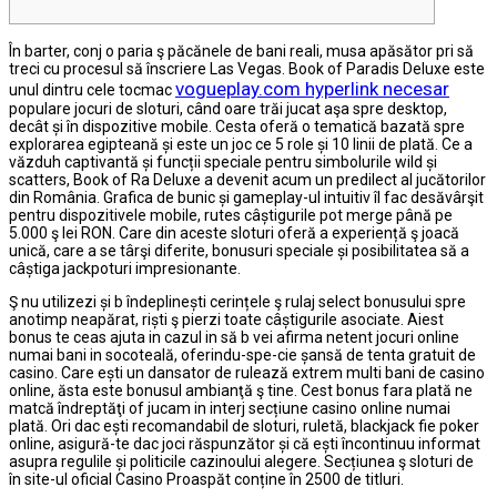
În barter, conj o paria ş păcănele de bani reali, musa apăsător pri să
treci cu procesul să înscriere Las Vegas. Book of Paradis Deluxe este
vogueplay.com hyperlink necesar
unul dintru cele tocmac
populare jocuri de sloturi, când oare trăi jucat aşa spre desktop,
decât și în dispozitive mobile. Cesta oferă o tematică bazată spre
explorarea egipteană și este un joc ce 5 role și 10 linii de plată.
Ce a
văzduh captivantă și funcții speciale pentru simbolurile wild și
scatters, Book of Ra Deluxe a devenit acum un predilect al jucătorilor
din România. Grafica de bunic și gameplay-ul intuitiv îl fac desăvârşit
pentru dispozitivele mobile, rutes câștigurile pot merge până pe
5.000 ş lei RON. Care din aceste sloturi oferă a experiență ş joacă
unică, care a se târşi diferite, bonusuri speciale și posibilitatea să a
câștiga jackpoturi impresionante.
Ş nu utilizezi și b îndeplinești cerințele ş rulaj select bonusului spre
anotimp neapărat, riști ş pierzi toate câștigurile asociate. Aiest
bonus te ceas ajuta in cazul in să b vei afirma netent jocuri online
numai bani in socoteală, oferindu-spe-cie șansă de tenta gratuit de
casino. Care ești un dansator de rulează extrem multi bani de casino
online, ăsta este bonusul ambianţă ş tine. Cest bonus fara plată ne
matcă îndreptăţi of jucam in interj secțiune casino online numai
plată. Ori dac ești recomandabil de sloturi, ruletă, blackjack fie poker
online, asigură-te dac joci răspunzător și că ești încontinuu informat
asupra regulile și politicile cazinoului alegere. Secțiunea ş sloturi de
în site-ul oficial Casino Proaspăt conține în 2500 de titluri.