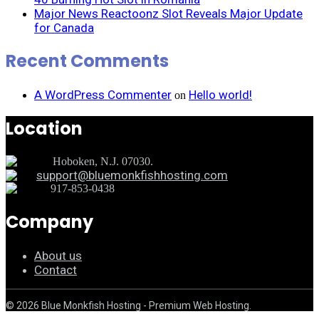
Major News Reactoonz Slot Reveals Major Update
for Canada
Recent Comments
A WordPress Commenter
Hello world!
on
Location
Hoboken, N.J. 07030.
support@bluemonkfishhosting.com
917-853-0438
Company
About us
Contact
© 2026 Blue Monkfish Hosting - Premium Web Hosting.