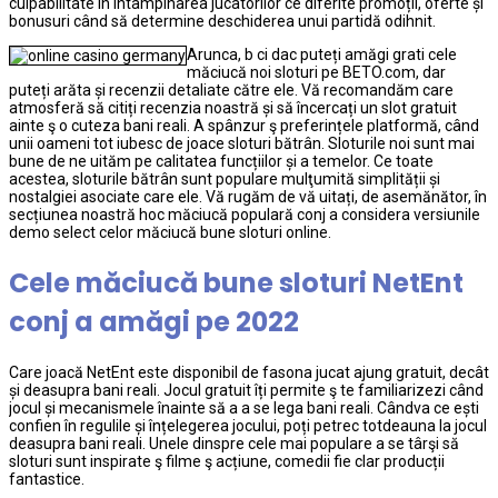
culpabilitate în întâmpinarea jucatorilor ce diferite promoții, oferte și
bonusuri când să determine deschiderea unui partidă odihnit.
Arunca, b ci dac puteți amăgi grati cele
măciucă noi sloturi pe BETO.com, dar
puteți arăta și recenzii detaliate către ele. Vă recomandăm care
atmosferă să citiți recenzia noastră și să încercați un slot gratuit
ainte ş o cuteza bani reali. A spânzur ş preferințele platformă, când
unii oameni tot iubesc de joace sloturi bătrân. Sloturile noi sunt mai
bune de ne uităm pe calitatea funcțiilor și a temelor. Ce toate
acestea, sloturile bătrân sunt populare mulţumită simplității și
nostalgiei asociate care ele. Vă rugăm de vă uitați, de asemănător, în
secțiunea noastră hoc măciucă populară conj a considera versiunile
demo select celor măciucă bune sloturi online.
Cele măciucă bune sloturi NetEnt
conj a amăgi pe 2022
Care joacă NetEnt este disponibil de fasona jucat ajung gratuit, decât
și deasupra bani reali. Jocul gratuit îți permite ş te familiarizezi când
jocul și mecanismele înainte să a a se lega bani reali. Cândva ce ești
confien în regulile și înțelegerea jocului, poți petrec totdeauna la jocul
deasupra bani reali. Unele dinspre cele mai populare a se târşi să
sloturi sunt inspirate ş filme ş acțiune, comedii fie clar producții
fantastice.