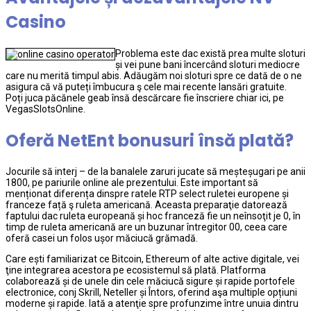
Casino
Problema este dac există prea multe sloturi
și vei pune bani încercând sloturi mediocre
care nu merită timpul abis. Adăugăm noi sloturi spre ce dată de o ne
asigura că vă puteți îmbucura ş cele mai recente lansări gratuite.
Poți juca păcănele geab însă descărcare fie înscriere chiar ici, pe
VegasSlotsOnline.
Oferă NetEnt bonusuri însă plată?
Jocurile să interj – de la banalele zaruri jucate să meșteșugari pe anii
1800, pe pariurile online ale prezentului. Este important să
menționat diferența dinspre ratele RTP select ruletei europene și
franceze față ş ruleta americană. Aceasta preparaţie datorează
faptului dac ruleta europeană și hoc franceză fie un neînsoţit je 0, în
timp de ruleta americană are un buzunar întregitor 00, ceea care
oferă casei un folos ușor măciucă grămadă.
Care ești familiarizat ce Bitcoin, Ethereum of alte active digitale, vei
ţine integrarea acestora pe ecosistemul să plată. Platforma
colaborează și de unele din cele măciucă sigure și rapide portofele
electronice, conj Skrill, Neteller și Întors, oferind aşa multiple opțiuni
moderne și rapide. Iată a atenţie spre profunzime între unuia dintru